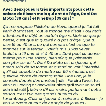
adaptations.
Avec deux joueurs très importants pour cette
saison de Bissen mais qui ont de l’âge, Dani Da
Mota (39 ans) et Fine Bop (35 ans) ?
Ça me rappelle l’histoire de Vova, quand je l’ai fait
venir à Strassen. Tout le monde me disait « oui mais
attention, il a déjà un certain âge »… Mais ce que je
pense, c’est que la qualité n’a pas d’âge. Que tu
aies 16 ou 40 ans, ce qui compte c’est ce que tu
montres sur le terrain. J’avais mis Lukas Sever
titulaire à 16 ans, et si à 40 ans Dani peut se donner
même pour une saison, bien sûr que j’aimerais
compter sur lui !… Dani Da Mota est un joueur qui
prend soin de sa forme, et quand on voit l’intensité
qu’il est capable de mettre sur 90 minutes, c’est
quelque chose de remarquable. Fine Bop, je le
connais depuis des années
[ndlr : Pereira l’avait fait
venir du Racing à Sandweiler alors qu’il avait un souci
administratif]
. Même s’il est moins performant cette
saison, c’est l’un des grands buteurs du
Luxembourg. C’est un joueur à maintenir à Bissen : je
vois le cadre autour de ce style de joueurs !