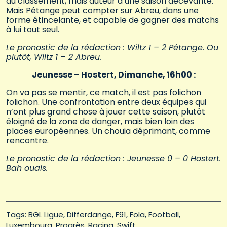
au classement, mais auteur d’une saison décevante.
Mais Pétange peut compter sur Abreu, dans une
forme étincelante, et capable de gagner des matchs
à lui tout seul.
Le pronostic de la rédaction : Wiltz 1 – 2 Pétange. Ou
plutôt, Wiltz 1 – 2 Abreu.
Jeunesse – Hostert, Dimanche, 16h00 :
On va pas se mentir, ce match, il est pas folichon
folichon. Une confrontation entre deux équipes qui
n’ont plus grand chose à jouer cette saison, plutôt
éloigné de la zone de danger, mais bien loin des
places européennes. Un chouia déprimant, comme
rencontre.
Le pronostic de la rédaction : Jeunesse 0 – 0 Hostert.
Bah ouais.
Tags: 
BGL Ligue
Differdange
F91
Fola
Football
Luxembourg
Progrès
Racing
Swift