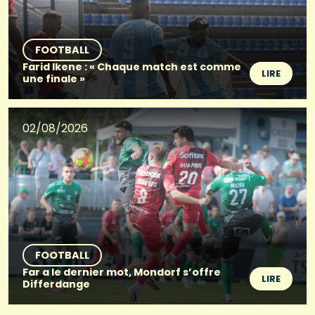
FOOTBALL
Farid Ikene : « Chaque match est comme
LIRE
une finale »
02/08/2026
FOOTBALL
Far a le dernier mot, Mondorf s’offre
LIRE
Differdange