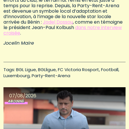
efforts du club, le terrain fut remis en état juste à
temps pour la reprise. Depuis, la Party-Rent-Arena
est devenue un symbole local d’adaptation et
d’innovation, à l’image de la nouvelle star locale
arrivée du Bénin :
Jodel Dosso
u
, comme en témoigne
le président Jean-Paul Kolbush
dans notre interview
croisée
.
Jocelin Maire
Tags: 
BGL Ligue
BGLligue
FC Victoria Rosport
Football
Luxembourg
Party-Rent-Arena
07/08/2026
ABONNÉ