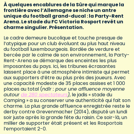
À quelques encablures de la Sûre qui marque la
frontière avec l’Allemagne se niche un antre
unique du football grand-ducal : la Party-Rent
Arena. Le stade du FC Victoria Rosport revêt un
charme singulier. Présentation.
Le cadre demeure bucolique et touche presque de
l’atypique pour un club évoluant au plus haut niveau
du football luxembourgeois. Bordée de verdure et
bercée par le calme de son environnement, la Party-
Rent-Arena se démarque des enceintes les plus
imposantes du pays. Ici, les tribunes écrasantes
laissent place à une atmosphère intimiste qui permet
aux supporters d’être au plus près des joueurs. Avec
une capacité modeste de 35 places assises et 1 000
places au total (
ndlr : pour une affluence moyenne
autour
de 280 spectateurs
)
, le jadis « stade du
Camping » a su conserver une authenticité qui fait son
charme. La plus grande affluence enregistrée reste le
derby contre Grevenmacher (2014), disputé un lundi
soir juste après la grande fête du raisin. Ce soir-là, un
millier de supporter était présent et les Rosportois
l’emportaient 2-0.