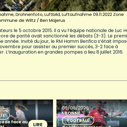
nahme, Drohnenfoto, Luftbild, Luftaufnahme 09.11.2022 Zone
ommune de Wiltz / Ben Majerus
urs le 5 octobre 2015. Il a vu l’équipe nationale de Luc H
ore de parité avait sanctionné les débats (3-3). Le prem
 année. Invité du jour, le RM Hamm Benfica s’était impos
 8 novembre pour assister au premier succès, 3-2 face à
 L’inauguration en grandes pompes a lieu 8 juillet 2016.
26
05/08/2026
ABONNÉ
LL
FOOTBALL
 cède face au
LIRE
ki