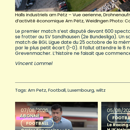
Halls industriels am Pëtz – Vue aerienne, Drohnenauf
d’activité économique Am Pëtz, Weidingen Photo: C
Le premier match s’est disputé devant 600 spectate
se frotter au SV Sandhausen (2e Bundesliga). Un sc
match de BGL Ligue date du 25 octobre de la même
par le plus petit écart (1-0). Il fallut attendre le
Grevenmacher. L’histoire ne faisait que commencer.
Vincent Lommel
Tags: 
Am Petz
Football
Luxembourg
wiltz
07/08/2026
05/08/20
ABONNÉ
FOOTBA
FOOTBALL
Le Racing
HJK Helsin