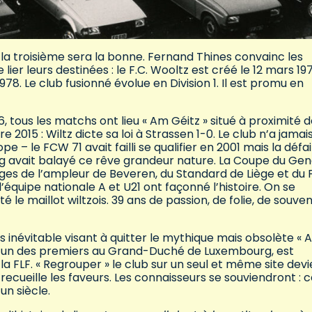
, la troisième sera la bonne. Fernand Thines convainc les
lier leurs destinées : le F.C. Wooltz est créé le 12 mars 197
1978. Le club fusionné évolue en Division 1. Il est promu en
, tous les matchs ont lieu « Am Géitz » situé à proximité d
e 2015 : Wiltz dicte sa loi à Strassen 1-0. Le club n’a jamai
– le FCW 71 avait failli se qualifier en 2001 mais la défa
rg avait balayé ce rêve grandeur nature. La Coupe du Gen
lges de l’ampleur de Beveren, du Standard de Liège et du 
’équipe nationale A et U21 ont façonné l’histoire. On se
le maillot wiltzois. 39 ans de passion, de folie, de souven
inévitable visant à quitter le mythique mais obsolète « 
et l’un des premiers au Grand-Duché de Luxembourg, est
la FLF. « Regrouper » le club sur un seul et même site devi
 recueille les faveurs. Les connaisseurs se souviendront : c
un siècle.