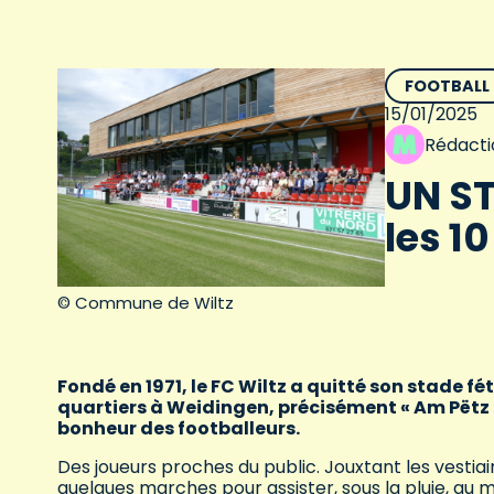
FOOTBALL
15/01/2025
Rédacti
UN ST
les 1
© Commune de Wiltz
Fondé en 1971, le FC Wiltz a quitté son stade fét
quartiers à Weidingen, précisément « Am Pëtz ».
bonheur des footballeurs.
Des joueurs proches du public. Jouxtant les vestiair
quelques marches pour assister, sous la pluie, au ma