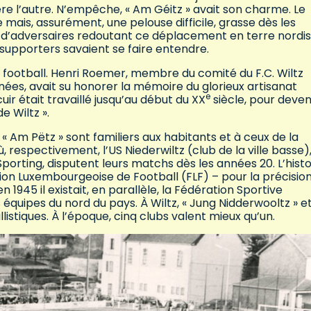
ère l’autre. N’empêche, « Am Géitz » avait son charme. Le
mais, assurément, une pelouse difficile, grasse dès les
he d’adversaires redoutant ce déplacement en terre nordis
 supporters savaient se faire entendre.
de football. Henri Roemer, membre du comité du F.C. Wiltz
ées, avait su honorer la mémoire du glorieux artisanat
e
cuir était travaillé jusqu’au début du XX
siècle, pour deven
 de Wiltz ».
 « Am Pëtz » sont familiers aux habitants et à ceux de la
où, respectivement, l’US Niederwiltz (club de la ville basse),
Sporting, disputent leurs matchs dès les années 20. L’histo
on Luxembourgeoise de Football (FLF) – pour la précision
 1945 il existait, en parallèle, la Fédération Sportive
quipes du nord du pays. À Wiltz, « Jung Nidderwooltz » e
llistiques. À l’époque, cinq clubs valent mieux qu’un.