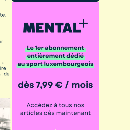
te.
ir
 «
ire
 : de
t