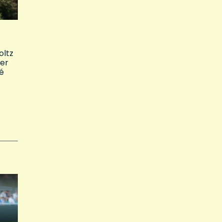
oltz
ier
é