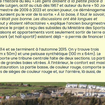
 l’histoire du lieu. «
Les gens allaient à la petite place à
ile Lutgen, actif au club dès 1967 et auteur du livre « 50 Jo
urgmestre de 2009 à 2023 et ancien joueur, ce déménagem
uraient pu le voir de la sorte. «
À la base, il faut le savoir,
n’était pas bonne. Les discussions ont été longues et
out y étaient réfractaires
», explique l’ancien bourgmestre
ance le projet a reçu des subsides du Ministère des Sports
 maisons et appartements vont seulement sortir de terre a
rk (et hall sportif) existent déjà – a permis de financer 
14 et se terminent à l’automne 2015. On y trouve trois
5m x 50m) et une pelouse synthétique (100 m x 64m). Le
mporte une tribune centrale faite de deux sections. La part
e grandes baies vitrées. À l’intérieur, le confort est max
tauration. La partie basse, de couleur rouge, comporte su
 sièges de couleur rouge et, sur l’arrière, là aussi, de