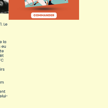
1. Le
e la
s eu
ite
êt
FC
irs
Am
ent
elui-