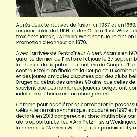
Après deux tentatives de fusion en 1937 et en 1969
responsables de l’USN et de « Gold a Rout Wiltz » de 
troisième larron, l’Arminia Weidingen, le rejoint en 
Promotion d’Honneur en 1979.
Avec l’arrivée de l’entraîneur Albert Adams en 1976
gare. Le dernier de l’histoire fut joué le 27 septembr
la chance de disputer des matchs de Coupe d’Europe 
contre Etzella en finale de la Coupe de Luxembou
et des joutes amicales disputées par des clubs be
Bruges au début des années 90 ainsi que celles de l
souvient que des nombreux joueurs belges ont porté 
indélébiles. L’heure est au changement.
Comme pour accélérer et corroborer le processus 
Géitz », le terrain synthétique, inauguré en 1997 
déclaré en 2013 dangereux et donc inutilisable par 
alors opportun. Le lieu « Am Pëtz », sis à Weidingen,
là même où l’Arminia Weidingen se produisait il y a 