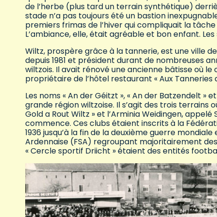
de l’herbe (plus tard un terrain synthétique) derri
stade n’a pas toujours été un bastion inexpugnable 
premiers frimas de l’hiver qui compliquait la tâc
L’ambiance, elle, était agréable et bon enfant. Les
Wiltz, prospère grâce à la tannerie, est une ville 
depuis 1981 et président durant de nombreuses ann
wiltzois. Il avait rénové une ancienne bâtisse où le 
propriétaire de l’hôtel restaurant « Aux Tanneries
Les noms « An der Géitzt », « An der Batzendelt » et
grande région wiltzoise. Il s’agit des trois terrains 
Gold a Rout Wiltz » et l’Arminia Weidingen, appelé 
commence. Ces clubs étaient inscrits à la Fédérati
1936 jusqu’à la fin de la deuxième guerre mondiale en
Ardennaise (FSA) regroupant majoritairement des é
« Cercle sportif Driicht » étaient des entités footba