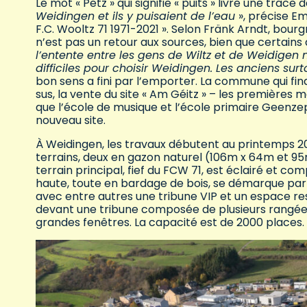
Le mot « Pëtz » qui signifie « puits » livre une trace de
Weidingen et ils y puisaient de l’eau
», précise Em
F.C. Wooltz 71 1971-2021 ». Selon Fränk Arndt, bo
n’est pas un retour aux sources, bien que certains a
l’entente entre les gens de Wiltz et de Weidigen 
difficiles pour choisir Weidingen. Les anciens surt
bon sens a fini par l’emporter. La commune qui fin
sus, la vente du site « Am Géitz » – les premières
que l’école de musique et l’école primaire Geenzepa
nouveau site.
À Weidingen, les travaux débutent au printemps 20
terrains, deux en gazon naturel (106m x 64m et 9
terrain principal, fief du FCW 71, est éclairé et co
haute, toute en bardage de bois, se démarque par d
avec entre autres une tribune VIP et un espace res
devant une tribune composée de plusieurs rangées de
grandes fenêtres. La capacité est de 2000 places.