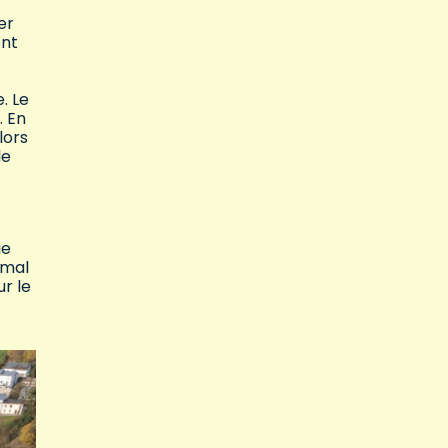
er
ent
. Le
. En
lors
le
ie
imal
r le