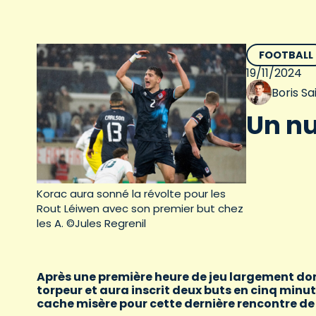
FOOTBALL
19/11/2024
Boris S
Un nu
Korac aura sonné la révolte pour les
Rout Léiwen avec son premier but chez
les A. ©Jules Regrenil
Après une première heure de jeu largement domi
torpeur et aura inscrit deux buts en cinq minu
cache misère pour cette dernière rencontre de