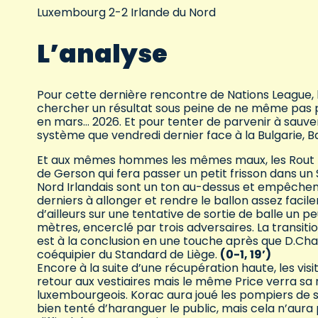
Luxembourg 2-2 Irlande du Nord
L’analyse
Pour cette dernière rencontre de Nations League, l
chercher un résultat sous peine de ne même pas p
en mars… 2026. Et pour tenter de parvenir à sauver
système que vendredi dernier face à la Bulgarie, B
Et aux mêmes hommes les mêmes maux, les Rout L
de Gerson qui fera passer un petit frisson dans u
Nord Irlandais sont un ton au-dessus et empêchent 
derniers à allonger et rendre le ballon assez facil
d’ailleurs sur une tentative de sortie de balle un pe
mètres, encerclé par trois adversaires. La transiti
est à la conclusion en une touche après que D.Char
coéquipier du Standard de Liège.
(0-1, 19’)
Encore à la suite d’une récupération haute, les vi
retour aux vestiaires mais le même Price verra sa r
luxembourgeois. Korac aura joué les pompiers de se
bien tenté d’haranguer le public, mais cela n’aura 