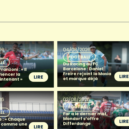
26
04/08/2026
FOOTBALL
LL
Du Racing au FC
Barcelone : Daniel
anzoni : « Il
Freire rejoint la Masia
mencer la
LIRE
LIRE
et marque déjà
intenant »
26
02/08/2026
FOOTBALL
LL
Far a le dernier mot,
Mondorf s’offre
e : « Chaque
LIRE
Differdange
t comme une
LIRE