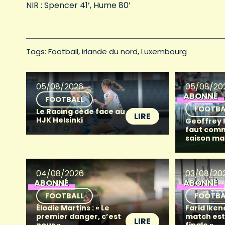
NIR : Spencer 41’, Hume 80’
Tags: 
Football
irlande du nord
Luxembourg
05/08/2026
05/08/20
ABONNÉ
FOOTBALL
FOOTBA
Le Racing cède face au
LIRE
HJK Helsinki
Geoffrey Fr
faut com
saison ma
04/08/2026
03/08/20
ABONNÉ
ABONNÉ
FOOTBALL
FOOTBA
Élodie Martins : « Le
Farid Iken
premier danger, c’est
match es
LIRE