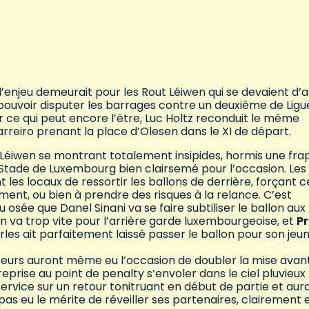
’enjeu demeurait pour les Rout Léiwen qui se devaient d’a
ouvoir disputer les barrages contre un deuxième de Ligu
 ce qui peut encore l’être, Luc Holtz reconduit le même
arreiro prenant la place d’Olesen dans le XI de départ.
éiwen se montrant totalement insipides, hormis une fra
n Stade de Luxembourg bien clairsemé pour l’occasion. Les
les locaux de ressortir les ballons de derrière, forçant c
ement, ou bien à prendre des risques à la relance. C’est
u osée que Danel Sinani va se faire subtiliser le ballon aux
on va trop vite pour l’arrière garde luxembourgeoise, et
Pr
les ait parfaitement laissé passer le ballon pour son jeu
siteurs auront même eu l’occasion de doubler la mise avant
eprise au point de penalty s’envoler dans le ciel pluvieux
rvice sur un retour tonitruant en début de partie et aur
pas eu le mérite de réveiller ses partenaires, clairement 