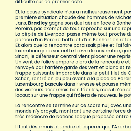
difficulté sur ce premier acte.
Et la pause syndicale n’aura malheureusement pas
première situation chaude des hommes de Michael O’
Jans,
Bradley
gagne son duel aérien face à Bonher
Pereira, pas exempt de tout reproche sur une repr
La pépite de Liverpool passe même tout proche du d
poteau d’un Pereira battu et d’un Bonhert en reta
Et alors que la rencontre paraissait pliée et l’affa
luxembourgeois sur cette trêve de novembre, qui v
Sinani, le défenseur central vient placer une repr
Un vent de folie s’empare alors de la rencontre et
renvoyé par l’arrière garde des vert et blanc et r
frappe puissante imparable dans le petit filet de 
Schon, rentré en jeu peu avant à la place de Perei
Luxembourg bascule dans l’ivresse et pousse même 
des visiteurs désormais bien fébriles, mais il n’e
locaux sur une frappe qui frôlera de nouveau le p
La rencontre se termine sur ce score nul, avec un
monde n’y croyait, montrant une certaine force d
très médiocre de Nations League proposée entr
Il faut désormais attendre et espérer que l’Azerb