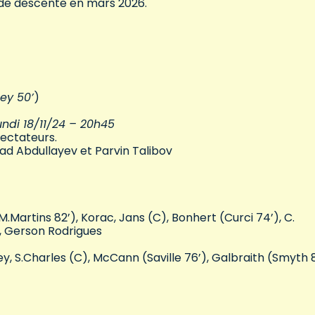
 de descente en mars 2026.
ley 50’
)
ndi 18/11/24 – 20h45
ectateurs.
shad Abdullayev et Parvin Talibov
M.Martins 82’), Korac, Jans (C), Bonhert (Curci 74’), C.
i, Gerson Rodrigues
y, S.Charles (C), McCann (Saville 76’), Galbraith (Smyth 8