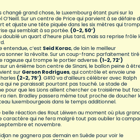
 changé grand chose, le Luxembourg étant puni sur la
Neill. Sur un centre de Price qui parvient à se défaire 
t et ajuste une tête piquée dans les six mètres qui trom
ise qui semblait à sa portée.
(0-2, 50’)
oublé un quart d’heure plus tard, mais sa reprise frôle 
rd.
ire entendue, c’est
Seid Korac
, de loin le meilleur
a sonner la révolte. Sur un coup-franc parfaitement tiré
ise rageuse qui trompe le portier adverse.
(1-2, 72’)
 sur un énième bon centre de Sinani, le ballon peine à êtr
evient sur
Gerson Rodrigues
, qui contrôle et envoie une
Charles
(2-2, 75’)
. GR10 va d’ailleurs célébrer avec Ralph
ra qui ne paraissait pourtant pas touché. Le stade de
pour que les Lions aillent chercher ce troisième but fac
n sera rien. Bradley passera même tout proche de doucher l
oteau luxembourgeois dans le temps additionnel.
e belle réaction des Rout Léiwen au moment où plus gran
e caractère qui ne fera malgré tout pas oublier la camp
e septembre et novembre.
aïdjan ne gagnera pas demain en Suède pour voir le