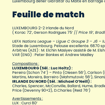
Luxembourg défier Gibraltar ou Malte en barrage
Feuille de match
LUXEMBOURG 2-2 Irlande du Nord
( Korac 72’, Gerson Rodrigues 75’ //
Price 19’, Brad
UEFA Nations League – Ligue C Groupe 3 – J6 – lu
Stade de Luxembourg. Pelouse excellente. 6870 sp
Arbitres (AZE) : M. Elchin Masiyev assisté de M. El
VAR (ENG) : Peter Bankes et Andrew Madley
Compositions :
LUXEMBOURG (Sél. : Luc Holtz) :
Pereira (Schon 74’) – Pinto (Olesen 56’), Carlson (
Martins, Moreira, Barreiro (Mahmutovic 56’), Sinan
IRLANDE DU NORD (Sél. : Michael O’Neill) :
Charles, Spencer, McConville, Ballard, Hume, Bradle
Price (Devenny 90+2), D.Charles (Reid 76’)
Avertissements :
LUX : Curci 80’