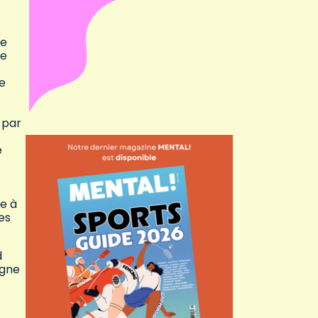
de
pe
le
 par
e
e à
es
d
agne