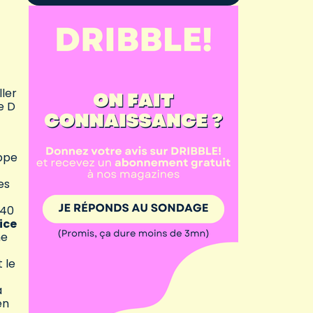
ller
e D
ppe
es
 40
ice
ne
 le
a
en