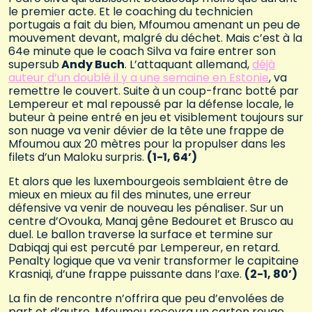
le premier acte. Et le coaching du technicien
portugais a fait du bien, Mfoumou amenant un peu de
mouvement devant, malgré du déchet. Mais c’est à la
64e minute que le coach Silva va faire entrer son
supersub
Andy Buch
. L’attaquant allemand,
déjà
auteur d’un doublé il y a une semaine en Estonie
, va
remettre le couvert. Suite à un coup-franc botté par
Lempereur et mal repoussé par la défense locale, le
buteur à peine entré en jeu et visiblement toujours sur
son nuage va venir dévier de la tête une frappe de
Mfoumou aux 20 mètres pour la propulser dans les
filets d’un Maloku surpris.
(1-1, 64’)
Et alors que les luxembourgeois semblaient être de
mieux en mieux au fil des minutes, une erreur
défensive va venir de nouveau les pénaliser. Sur un
centre d’Ovouka, Manaj gêne Bedouret et Brusco au
duel. Le ballon traverse la surface et termine sur
Dabiqaj qui est percuté par Lempereur, en retard.
Penalty logique que va venir transformer le capitaine
Krasniqi, d’une frappe puissante dans l’axe.
(2-1, 80’)
La fin de rencontre n’offrira que peu d’envolées de
part et d’autre. Mfoumou recevra un carton rouge