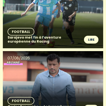
FOOTBALL
Sarajevo met fin à l’aventure
LIRE
européenne du Racing
07/08/2026
ABONNÉ
FOOTBALL