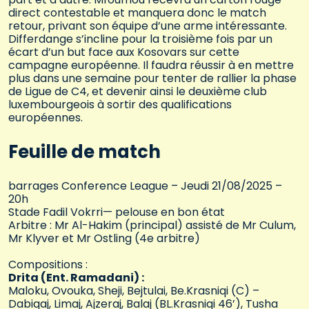
direct contestable et manquera donc le match
retour, privant son équipe d’une arme intéressante.
Differdange s’incline pour la troisième fois par un
écart d’un but face aux Kosovars sur cette
campagne européenne. Il faudra réussir à en mettre
plus dans une semaine pour tenter de rallier la phase
de Ligue de C4, et devenir ainsi le deuxième club
luxembourgeois à sortir des qualifications
européennes.
Feuille de match
barrages Conference League – Jeudi 21/08/2025 –
20h
Stade Fadil Vokrri— pelouse en bon état
Arbitre : Mr Al-Hakim (principal) assisté de Mr Culum,
Mr Klyver et Mr Ostling (4e arbitre)
Compositions :
Drita (Ent. Ramadani) :
Maloku, Ovouka, Sheji, Bejtulai, Be.Krasniqi (C) –
Dabiqaj, Limaj, Ajzeraj, Balaj (BL.Krasniqi 46’), Tusha