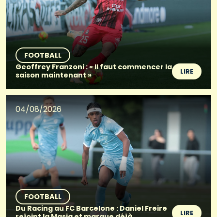
FOOTBALL
Geoffrey Franzoni : « Il faut commencer la
LIRE
saison maintenant »
04/08/2026
FOOTBALL
Du Racing au FC Barcelone : Daniel Freire
LIRE
rejoint la Masia et marque déjà