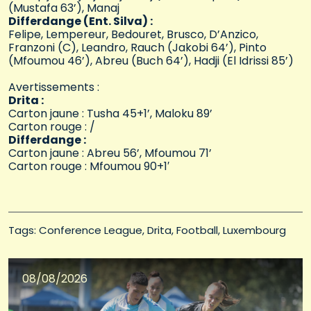
(Mustafa 63’), Manaj
Differdange (Ent. Silva) :
Felipe, Lempereur, Bedouret, Brusco, D’Anzico,
Franzoni (C), Leandro, Rauch (Jakobi 64’), Pinto
(Mfoumou 46’), Abreu (Buch 64’), Hadji (El Idrissi 85’)
Avertissements :
Drita :
Carton jaune : Tusha 45+1’, Maloku 89’
Carton rouge : /
Differdange :
Carton jaune : Abreu 56’, Mfoumou 71’
Carton rouge : Mfoumou 90+1′
Tags: 
Conference League
Drita
Football
Luxembourg
08/08/2026