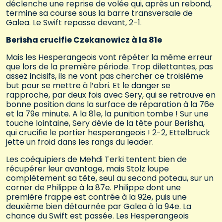
déclenche une reprise de volée qui, après un rebond,
termine sa course sous la barre transversale de
Galea. Le Swift repasse devant, 2-1.
Berisha crucifie Czekanowicz à la 81e
Mais les Hesperangeois vont répéter la même erreur
que lors de la première période. Trop dilettantes, pas
assez incisifs, ils ne vont pas chercher ce troisième
but pour se mettre à l’abri. Et le danger se
rapproche, par deux fois avec Sery, qui se retrouve en
bonne position dans la surface de réparation à la 76e
et la 79e minute. A la 81e, la punition tombe ! Sur une
touche lointaine, Sery dévie de la tête pour Berisha,
qui crucifie le portier hesperangeois ! 2-2, Ettelbruck
jette un froid dans les rangs du leader.
Les coéquipiers de Mehdi Terki tentent bien de
récupérer leur avantage, mais Stolz loupe
complètement sa tête, seul au second poteau, sur un
corner de Philippe à la 87e. Philippe dont une
première frappe est contrée à la 92e, puis une
deuxième bien détournée par Galea à la 94e. La
chance du Swift est passée. Les Hesperangeois