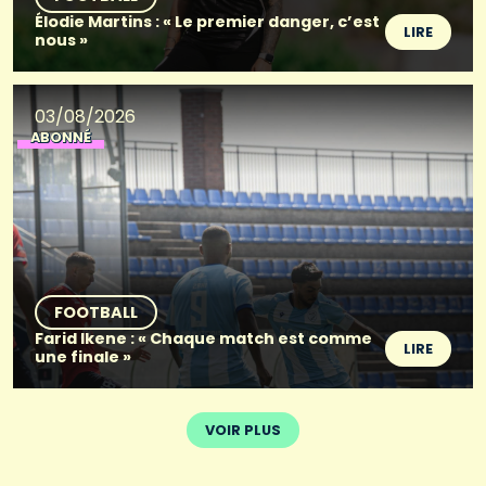
Élodie Martins : « Le premier danger, c’est
LIRE
nous »
03/08/2026
ABONNÉ
FOOTBALL
Farid Ikene : « Chaque match est comme
LIRE
une finale »
VOIR PLUS