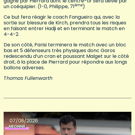
gagné par Pierrard dont le centre-tir sera dévié par
ème
un coéquipier. (1-0, Philippe, 71
)
Ce but fera réagir le coach Fangueiro qui, avec la
sortie sur blessure de Kirch, prendra tous les risques
en faisant entrer Hadji et en terminant le match en
4-4-2.
De son côté, Parisi terminera le match avec un bloc
bas et 5 défenseurs très physiques donc Garos
redescendu d’un cran et poussant Malget sur le côté
droit, à la place de Pierrard pour répondre aux longs
ballons adverses.
T
homas Fullenwarth
07/08/2026
ABONNÉ