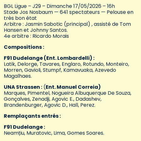
BGL Ligue – J29 – Dimanche 17/05/2026 – 16h
Stade Jos Nosbaum — 641 spectateurs — Pelouse en
très bon état
Arbitre : Jasmin Sabotic (principal) , assisté de Tom
Hansen et Johnny Santos.
4e arbitre : Ricardo Morais
Compositions :
F91 Dudelange (Ent. Lombardelli) :
Latik, Delorge, Tavares, Englaro, Rotundo, Monteiro,
Morren, Gavioli, Stumpf, Kamavuaka, Azevedo
Magalhaes.
UNA Strassen :
(
Ent. Manuel Correia)
Marques, Pimentel, Nogueira Albuquerque De Souza,
Gonçalves, Zenadji, Agovic E., Dadashev,
Brandenburger, Agovic D., Hall, Perez.
Remplaçants entrés :
F91 Dudelange :
Neamțiu, Muratovic, Lima, Gomes Soares.