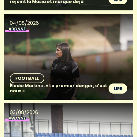
rejoint la Masia et marque déjà
04/08/2026
ABONNÉ
FOOTBALL
Élodie Martins : « Le premier danger, c’est
LIRE
nous »
03/08/2026
ABONNÉ