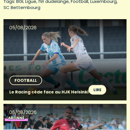
Tags: 
BGL Ligue
f91 dudelange
Football
Luxembourg
SC Bettembourg
05/08/2026
FOOTBALL
LIRE
Le Racing cède face au HJK Helsinki
05/08/2026
ABONNÉ