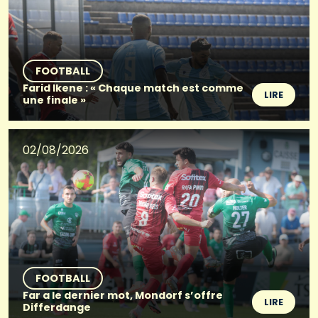
FOOTBALL
Farid Ikene : « Chaque match est comme
LIRE
une finale »
02/08/2026
FOOTBALL
Far a le dernier mot, Mondorf s’offre
LIRE
Differdange