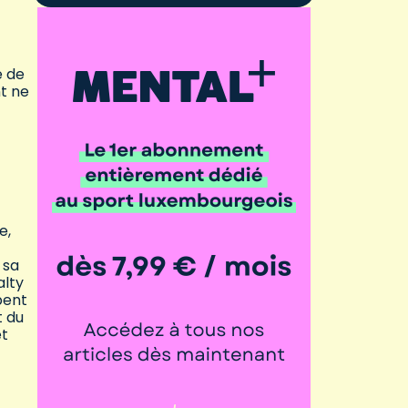
é de
nt ne
e,
 sa
alty
bent
t du
et