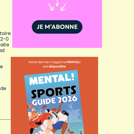
toire
 2-0
faite
ad
le
 de