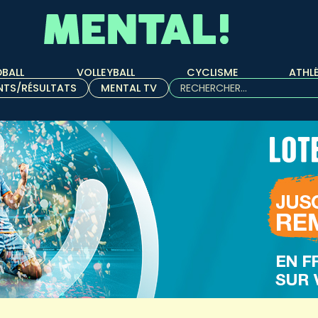
BALL
VOLLEYBALL
CYCLISME
ATHL
Rechercher :
NTS/RÉSULTATS
MENTAL TV
Quand les résultats de l'aut