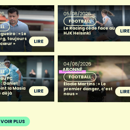
26
05/08/2026
FOOTBALL
LL
Le Racing cède face au
LIRE
HJK Helsinki
gueiro : « Le
g, toujours
LIRE
 cœur »
26
04/08/2026
ABONNÉ
LL
FOOTBALL
 au FC
: Daniel
Élodie Martins : « Le
oint la Masia
premier danger, c’est
LIRE
LIRE
 déjà
nous »
VOIR PLUS