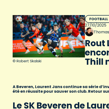
FOOTBALL
27/10/2025
Thomas
Rout 
encor
Thil
© Robert Skalski
A Beveren, Laurent Jans continue sa série d’inv
été en réussite pour sauver son club. Retour su
Le SK Beveren de Laur