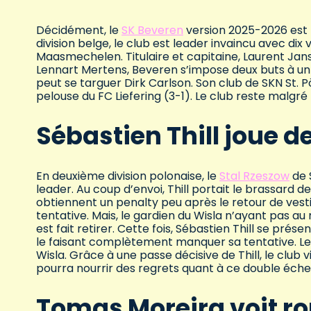
Décidément, le
SK Beveren
version 2025-2026 est 
division belge, le club est leader invaincu avec dix
Maasmechelen. Titulaire et capitaine, Laurent Jans
Lennart Mertens, Beveren s’impose deux buts à un 
peut se targuer Dirk Carlson. Son club de SKN St. P
pelouse du FC Liefering (3-1). Le club reste malgré
Sébastien Thill joue 
En deuxième division polonaise, le
Stal Rzeszow
de S
leader. Au coup d’envoi, Thill portait le brassard 
obtiennent un penalty peu après le retour de vesti
tentative. Mais, le gardien du Wisla n’ayant pas au
est fait retirer. Cette fois, Sébastien Thill se pré
le faisant complètement manquer sa tentative. Le S
Wisla. Grâce à une passe décisive de Thill, le club vi
pourra nourrir des regrets quant à ce double éche
Tomas Moreira voit ro