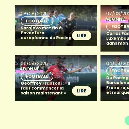
08/08/2026
07/08/20
ABONNÉ
FOOTBALL
FOOTBA
Sarajevo met fin à
l’aventure
Carlos Fan
LIRE
européenne du Racing
Luxembour
dans mon
05/08/2026
04/08/20
ABONNÉ
FOOTBA
FOOTBALL
Du Racing
Barcelone 
Geoffrey Franzoni : « Il
Freire rej
faut commencer la
LIRE
et marque
saison maintenant »