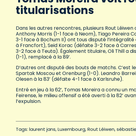
titularisations
Dans les autres rencontres, plusieurs Rout Léiwen
Anthony Morris (1-1 face à Neom), Tiago Pereira Ca
3-1 face à Bochum II) ont tous disputé l’intégrali
à Francfort), Seid Korac (défaite 3-2 face à Carres
3-2 face à Teuta). Également titulaire, Oli Thill a 
(1-1), remplacé à la 89’.
D’autres ont disputé des bouts de matchs. C’est le
Spartak Moscou et Orenburg (1-0). Leandro Barreiro
Olesen à la 83’ (défaite 4-1 face à Karlsruhe).
Entré en jeu à la 62’, Tomas Moreira a connu un m
Feirense, le milieu offensif a été averti à la 82’ av
l’expulsion.
Tags: 
laurent jans
Luxembourg
Rout Léiwen
sébastien