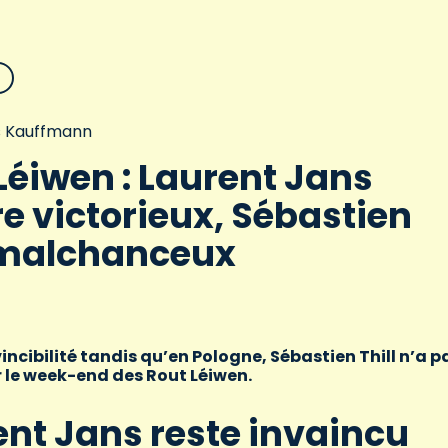
 Kauffmann
Léiwen : Laurent Jans
e victorieux, Sébastien
l malchanceux
incibilité tandis qu’en Pologne, Sébastien Thill n’a p
r le week-end des Rout Léiwen.
ent Jans reste invaincu