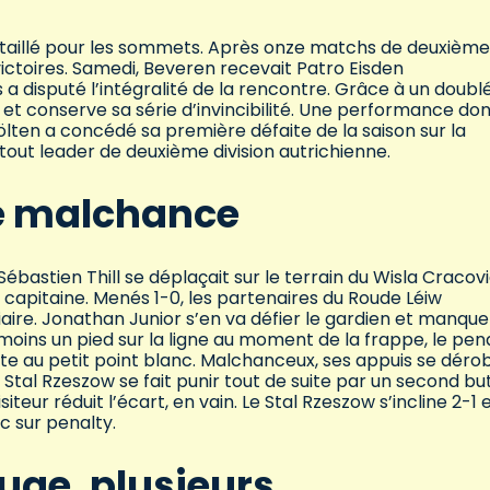
taillé pour les sommets. Après onze matchs de deuxième
 victoires. Samedi, Beveren recevait Patro Eisden
 a disputé l’intégralité de la rencontre. Grâce à un doubl
et conserve sa série d’invincibilité. Une performance do
ölten a concédé sa première défaite de la saison sur la
 tout leader de deuxième division autrichienne.
de malchance
ébastien Thill se déplaçait sur le terrain du Wisla Cracovi
de capitaine. Menés 1-0, les partenaires du Roude Léiw
aire. Jonathan Junior s’en va défier le gardien et manque
 moins un pied sur la ligne au moment de la frappe, le pen
sente au petit point blanc. Malchanceux, ses appuis se déro
tal Rzeszow se fait punir tout de suite par un second bu
siteur réduit l’écart, en vain. Le Stal Rzeszow s’incline 2-1 
c sur penalty.
uge, plusieurs