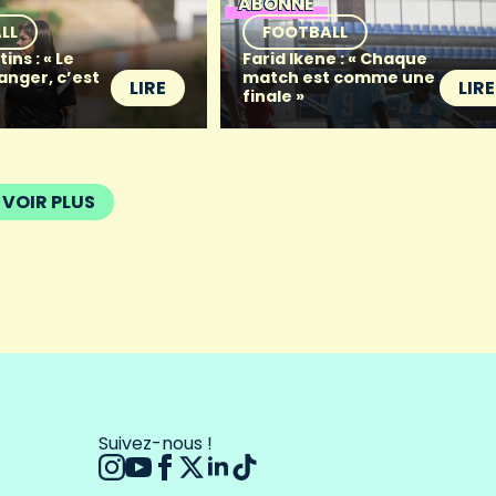
ABONNÉ
LL
FOOTBALL
ins : « Le
Farid Ikene : « Chaque
anger, c’est
match est comme une
LIRE
LIRE
finale »
VOIR PLUS
Suivez-nous !