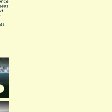
ence
dées
nd
»
ts.