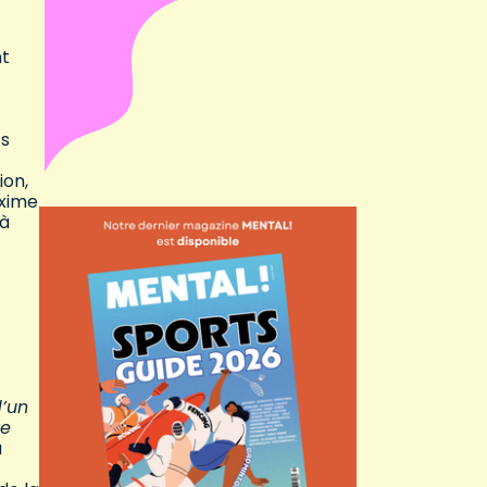
nt
ts
ion,
axime
 à
d’un
re
a