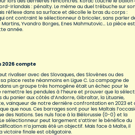
ur lors des dernières rencontres. Korac touche le ballon 
d-Irlandais : pénalty. Le même au duel trébuche sur son
is réflexe dans sa surface et décolle le bras du corps :
ui ont contraint le sélectionneur à bricoler, sans parler d
iki Martins, Yvandro Borges, Enes Mahmutovic… La pièce est
te année.
rs 2026 compte
peut rivaliser avec des Slovaques, des Slovènes ou des
, sa place reste néanmoins en Ligue C. La campagne de
es dans un groupe très homogène était un échec pour le
de remettre les pendules à l’heure et prouver que la sélect
du panier aux côtés d’Andorre, Gibraltar, la Lituanie,
lte, vainqueur de notre dernière confrontation en 2023 et 
que que nous. Ces barrages sont pour les Maltais l’occas
 des Nations. Ses nuls face à la Biélorussie (0-0) et la
 Le sélectionneur peut largement s’attirer le bénéfice du
fication n’a jamais été un objectif. Mais face à Malte, il
victoire finale est obligatoire.