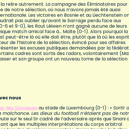
 à la relire autrement. La campagne des Éliminatoires pour
re de notre sélection, où nous n’avons jamais été aussi
rnationale. Les victoires en Bosnie et au Liechtenstein o
faudrait pas oublier qu’avant le barrage perdu face aux
0-6 et 9-0), les Rout Léiwen n’ont gagné aucune de leurs
unique match amical face à… Malte (0-1). Alors pourquoi la
t peut-être là où elle doit être, plutôt que là où les espri
eur de l’histoire de la sélection, évincé pour ses affaires
résenter les excuses publiques demandées par la fédérat
certains cadres sont sortis des radars, volontairement (M
trasser et son groupe ont un nouveau tome de la sélection
avec nous
up des Slovaques
au stade de Luxembourg (0-1) :
« Sortir 
 malchance. Les dieux du football n’étaient pas de not
ute sur le seul tir cadré de l’adversaire après que Sinani 
ant que les multiples interprétations du corps arbitral