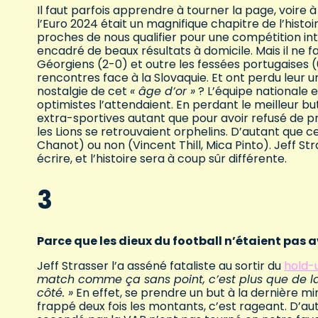
Il faut parfois apprendre à tourner la page, voire
l’Euro 2024 était un magnifique chapitre de l’histoi
proches de nous qualifier pour une compétition inte
encadré de beaux résultats à domicile. Mais il ne 
Géorgiens (2-0) et outre les fessées portugaises (
rencontres face à la Slovaquie. Et ont perdu leur 
nostalgie de cet
« âge d’or
»
? L’équipe nationale es
optimistes l’attendaient. En perdant le meilleur but
extra-sportives autant que pour avoir refusé de p
les Lions se retrouvaient orphelins. D’autant que 
Chanot) ou non (Vincent Thill, Mica Pinto). Jeff S
écrire, et l’histoire sera à coup sûr différente.
3
Parce que les dieux du football n’étaient pas 
Jeff Strasser l’a asséné fataliste au sortir du
hold-
match comme ça sans point, c’est plus que de la
côté.
»
En effet, se prendre un but à la dernière min
frappé deux fois les montants, c’est rageant. D’aut