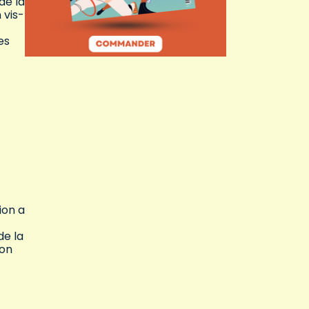
de la
 vis-
es
ion a
de la
ion