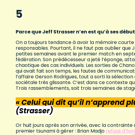
5
Parce que Jeff Strasser n’en est qu’à ses débu
On a toujours tendance à avoir la mémoire courte q
responsables. Pourtant, il ne faut pas oublier que 
petites semaines avant le premier match en sept
fédération. Son prédécesseur a jeté l’éponge, at
chaotique des cas individuels. Les sorties de Chan
qui avait fait son temps, les fautes de communica
l’affaire Gerson Rodrigues, tout a sorti la sélecti
sociétale très glissante. C’est dans ce contexte qu
Trois rassemblements, soit trois semaines de stage 
« Celui qui dit qu’il n’apprend pl
(Strasser)
Or huit jours après son arrivée, avec la contrainte
premier tsunami à gérer : Brian Madjo
refuse d’ho