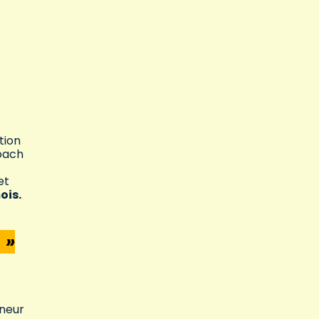
tion
coach
et
ois.
.
»
nneur