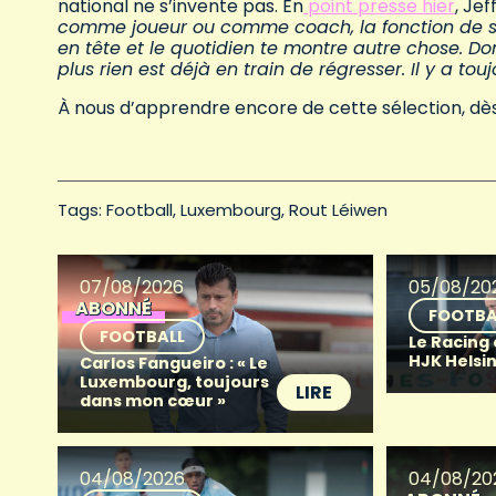
national ne s’invente pas. En
point presse hier
, Jef
comme joueur ou comme coach, la fonction de sél
en tête et le quotidien te montre autre chose. Don
plus rien est déjà en train de régresser. Il y a 
À nous d’apprendre encore de cette sélection, dès 
Tags: 
Football
Luxembourg
Rout Léiwen
07/08/2026
05/08/20
ABONNÉ
FOOTBA
FOOTBALL
Le Racing
HJK Helsin
Carlos Fangueiro : « Le
Luxembourg, toujours
LIRE
dans mon cœur »
04/08/2026
04/08/20