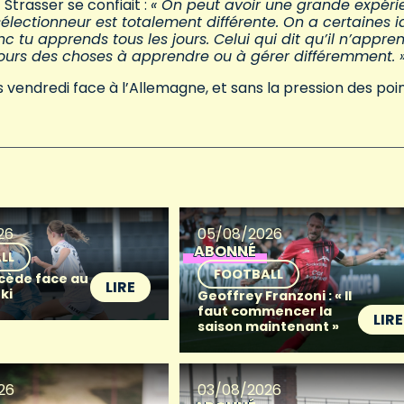
f Strasser se confiait :
« On peut avoir une grande expéri
ectionneur est totalement différente. On a certaines i
c tu apprends tous les jours. Celui qui dit qu’il n’appre
toujours des choses à apprendre ou à gérer différemment.
vendredi face à l’Allemagne, et sans la pression des poin
26
05/08/2026
ABONNÉ
LL
FOOTBALL
 cède face au
LIRE
ki
Geoffrey Franzoni : « Il
faut commencer la
LIRE
saison maintenant »
26
03/08/2026