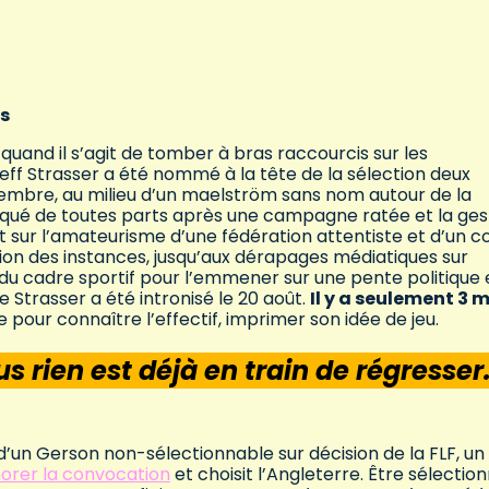
ts
uand il s’agit de tomber à bras raccourcis sur les
Jeff Strasser a été nommé à la tête de la sélection deux
embre, au milieu d’un maelström sans nom autour de la
taqué de toutes parts après une campagne ratée et la ges
ot sur l’amateurisme d’une fédération attentiste et d’un 
tion des instances, jusqu’aux dérapages médiatiques sur
on du cadre sportif pour l’emmener sur une pente politique 
e Strasser a été intronisé le 20 août.
Il y a seulement 3 m
pour connaître l’effectif, imprimer son idée de jeu.
us rien est déjà en train de régresser
 d’un Gerson non-sélectionnable sur décision de la FLF, un
norer la convocation
et choisit l’Angleterre. Être sélectio