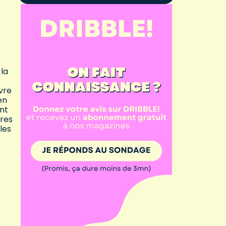
 la
vre
en
nt
tres
les