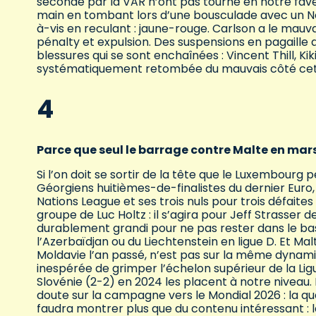
secondé par la VAR n’ont pas tourné en notre fave
main en tombant lors d’une bousculade avec un Nor
à-vis en reculant : jaune-rouge. Carlson a le mauva
pénalty et expulsion. Des suspensions en pagaille q
blessures qui se sont enchaînées : Vincent Thill, K
systématiquement retombée du mauvais côté cet
4
Parce que seul le barrage contre Malte en ma
Si l’on doit se sortir de la tête que le Luxembourg 
Géorgiens huitièmes-de-finalistes du dernier Euro
Nations League et ses trois nuls pour trois défait
groupe de Luc Holtz : il s’agira pour Jeff Strasser 
durablement grandi pour ne pas rester dans le bas 
l’Azerbaïdjan ou du Liechtenstein en ligue D. Et Ma
Moldavie l’an passé, n’est pas sur la même dynami
inespérée de grimper l’échelon supérieur de la Ligue
Slovénie (2-2) en 2024 les placent à notre niveau.
doute sur la campagne vers le Mondial 2026 : la quali
faudra montrer plus que du contenu intéressant : la 