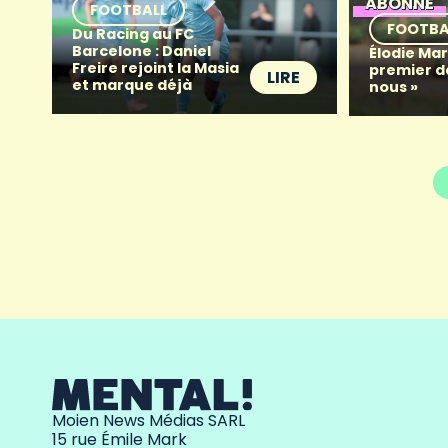
ABONNÉ
FOOTBALL
FOOTBA
Du Racing au FC
Barcelone : Daniel
Élodie Mart
Freire rejoint la Masia
premier d
LIRE
et marque déjà
nous »
Moien News Médias SARL
15 rue Émile Mark