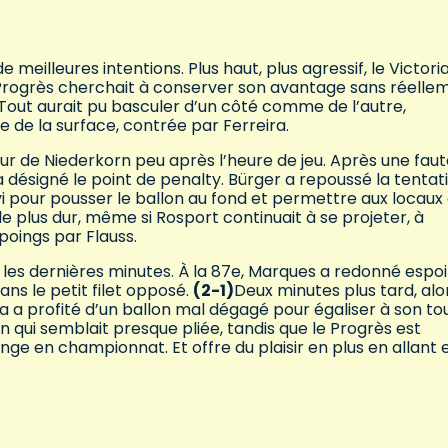
 meilleures intentions. Plus haut, plus agressif, le Victori
Progrès cherchait à conserver son avantage sans réelle
 Tout aurait pu basculer d’un côté comme de l’autre,
 de la surface, contrée par Ferreira.
r de Niederkorn peu après l’heure de jeu. Après une faut
a désigné le point de penalty. Bürger a repoussé la tentat
ivi pour pousser le ballon au fond et permettre aux locaux
 le plus dur, même si Rosport continuait à se projeter, à
oings par Flauss.
les dernières minutes. À la 87e, Marques a redonné espoi
ns le petit filet opposé.
(2-1)
Deux minutes plus tard, alo
a a profité d’un ballon mal dégagé pour égaliser à son tou
on qui semblait presque pliée, tandis que le Progrès est
e en championnat. Et offre du plaisir en plus en allant 