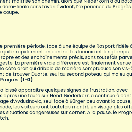
ement maîtrisé son chemin, alors que Niederkorn a dû batai
 demi-finale sans favori évident, l’expérience du Progrès
e coupe.
 première période, face à une équipe de Rosport fidèle 
de jaillir rapidement en contre. Les locaux ont longtemps
 propre et des enchaînements précis, sans toutefois parve
este. La première vraie différence est finalement venue 
r le côté droit qui dribble de manière somptueuse son vis-
ant de trouver Duarte, seul au second poteau, qui n’a eu qu
 Progrès.
(1-0)
a laissé apparaître quelques signes de frustration, avec
és après une faute sur Hend. Niederkorn a continué à cont
image d’Avdusinovic, seul face à Bürger peu avant la pause,
ode, les visiteurs ont toutefois montré un visage plus offe
es situations dangereuses sur corner. À la pause, le Progr
tch.