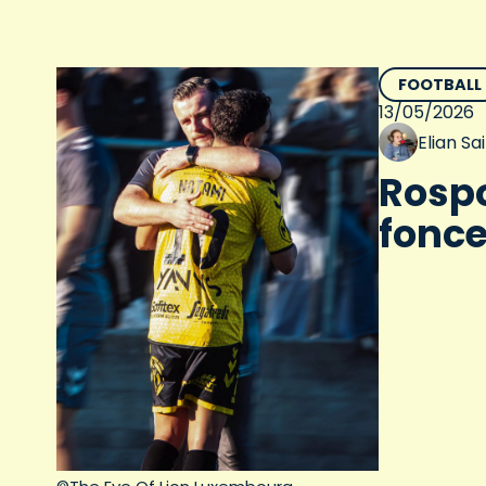
FOOTBALL
13/05/2026
Elian S
Rospo
fonce