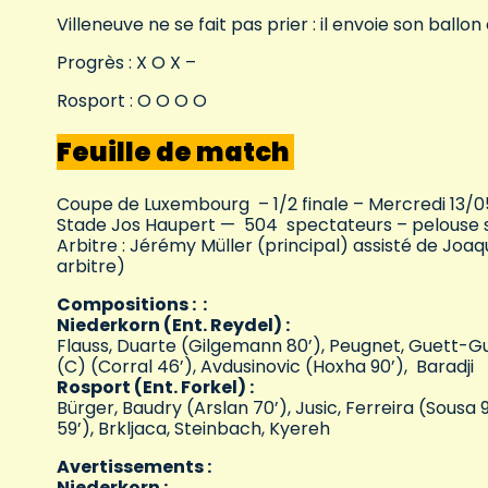
Villeneuve ne se fait pas prier : il envoie son ballo
Progrès : X O X –
Rosport : O O O O
Feuille de match
Coupe de Luxembourg – 1/2 finale – Mercredi 13/
Stade Jos Haupert — 504 spectateurs – pelouse 
Arbitre : Jérémy Müller (principal) assisté de Joaq
arbitre)
Compositions : :
Niederkorn (Ent. Reydel) :
Flauss, Duarte (Gilgemann 80’), Peugnet, Guett-Gu
(C) (Corral 46’), Avdusinovic (Hoxha 90’), Baradji
Rosport (Ent. Forkel) :
Bürger, Baudry (Arslan 70’), Jusic, Ferreira (Sousa
59’), Brkljaca, Steinbach, Kyereh
Avertissements :
Niederkorn :