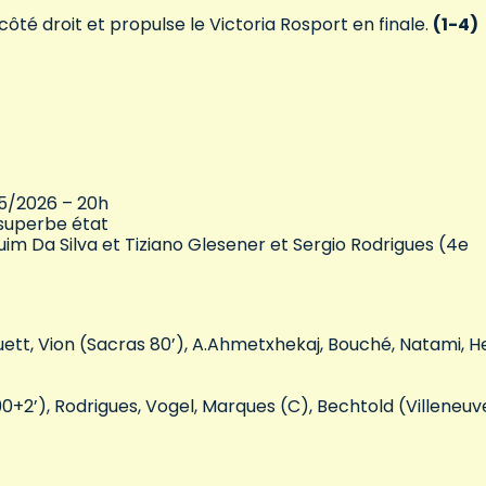
n côté droit et propulse le Victoria Rosport en finale.
(1-4)
05/2026 – 20h
superbe état
uim Da Silva et Tiziano Glesener et Sergio Rodrigues (4e
ett, Vion (Sacras 80’), A.Ahmetxhekaj, Bouché, Natami, 
 90+2’), Rodrigues, Vogel, Marques (C), Bechtold (Villeneuv