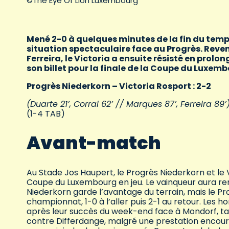
©The Eye Of Lion Luxembourg
Mené 2-0 à quelques minutes de la fin du tem
situation spectaculaire face au Progrès. Rev
Ferreira, le Victoria a ensuite résisté en prolo
son billet pour la finale de la Coupe du Luxem
Progrès Niederkorn – Victoria Rosport : 2-2
(Duarte 21’, Corral 62’ // Marques 87’, Ferreira 89’
(1-4 TAB)
Avant-match
Au Stade Jos Haupert, le Progrès Niederkorn et le 
Coupe du Luxembourg en jeu. Le vainqueur aura re
Niederkorn garde l’avantage du terrain, mais le Pro
championnat, 1-0 à l’aller puis 2-1 au retour. Les 
après leur succès du week-end face à Mondorf, tan
contre Differdange, malgré une prestation encou