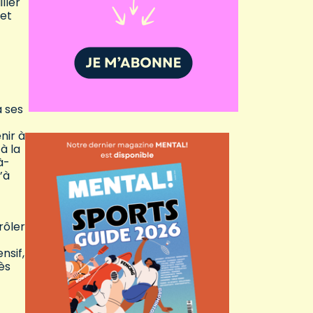
ller
 et
à ses
nir à
à la
à-
’à
rôler
nsif,
ès