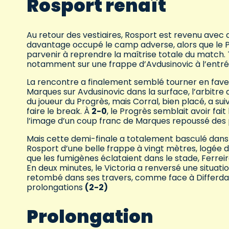
Rosport renaît
Au retour des vestiaires, Rosport est revenu avec de
davantage occupé le camp adverse, alors que le 
parvenir à reprendre la maîtrise totale du match.
notamment sur une frappe d’Avdusinovic à l’entrée
La rencontre a finalement semblé tourner en faveu
Marques sur Avdusinovic dans la surface, l’arbitre 
du joueur du Progrès, mais Corral, bien placé, a su
faire le break. À
2-0
, le Progrès semblait avoir fait
l’image d’un coup franc de Marques repoussé des p
Mais cette demi-finale a totalement basculé dans 
Rosport d’une belle frappe à vingt mètres, logée da
que les fumigènes éclataient dans le stade, Ferreir
En deux minutes, le Victoria a renversé une situati
retombé dans ses travers, comme face à Differdang
prolongations
(2-2)
Prolongation