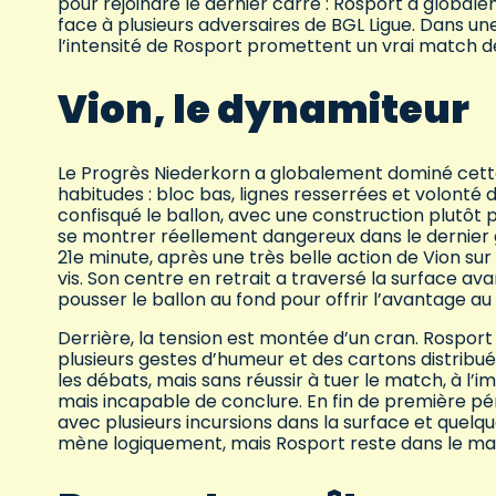
pour rejoindre le dernier carré : Rosport a global
face à plusieurs adversaires de BGL Ligue. Dans une
l’intensité de Rosport promettent un vrai match d
Vion, le dynamiteur
Le Progrès Niederkorn a globalement dominé cette
habitudes : bloc bas, lignes resserrées et volonté 
confisqué le ballon, avec une construction plutôt
se montrer réellement dangereux dans le dernier g
21e minute, après une très belle action de Vion su
vis. Son centre en retrait a traversé la surface av
pousser le ballon au fond pour offrir l’avantage au
Derrière, la tension est montée d’un cran. Rosport 
plusieurs gestes d’humeur et des cartons distribu
les débats, mais sans réussir à tuer le match, à l’
mais incapable de conclure. En fin de première péri
avec plusieurs incursions dans la surface et quelqu
mène logiquement, mais Rosport reste dans le ma