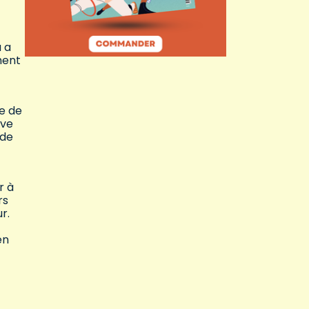
a a
ment
e de
ive
 de
r à
rs
r.
en