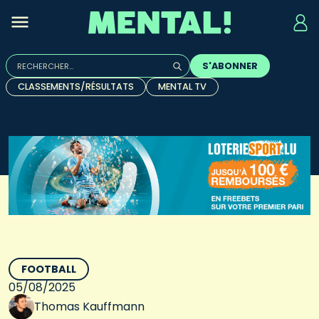
Rechercher :
S'ABONNER
Quand les résultats de l'auto-complétion sont disponibles, u
CLASSEMENTS/RÉSULTATS
MENTAL TV
FOOTBALL
05/08/2025
Thomas Kauffmann