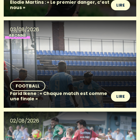
Élodie Martins : « Le premier danger, c’est
LIRE
nous »
03/08/2026
ABONNÉ
FOOTBALL
Farid Ikene : « Chaque match est comme
LIRE
une finale »
02/08/2026