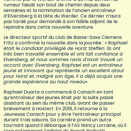
rumeur faisait son bout de chemin depuis deux
semaines et la nomination de l’ancien entraîneur
d’Elversberg à la tête du Werder. Ce dernier n’aura
pas tardé pour demandé à son fidèle adjoint de le
rejoindre dans cette nouvelle aventure.
Le directeur sportif du club de Basse-Saxe Clemens
Fritz a confirmé la nouvelle dans la journée : «
Raphael
était le candidat privilégié de Horst Steffen. Ils ont
très bien travaillé ensemble et ont fait confiance à
Elversberg, et nous sommes ravis d’avoir trouvé un
accord avec Elversberg. Raphael est un entraîneur
jeune et innovant qui représente un excellent atout
pour Horst et, malgré son âge, il a déjà acquis une
grande expérience au haut niveau
«
Raphael Duarte a commencé à Canach en tant
qu’entraîneur des jeunes était par la suite passé
assistant au sein du même club, avant de passer
brièvement à Hostert. En 2018, il retourne à la
Jeunesse Canach pour y être l’entraîneur principal
durant trois saisons. Sa carrière prend un autre
tournant quand il débarque à l’AS Nancy Lorraine, où il
sera notamment l’adjoint de Benoît Pedretti.