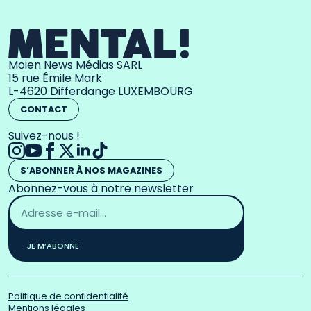
Moien News Médias SARL
15 rue Émile Mark
L-4620 Differdange LUXEMBOURG
CONTACT
Suivez-nous !
S’ABONNER À NOS MAGAZINES
Abonnez-vous à notre newsletter
Adresse
email
*
JE M’ABONNE
Politique de confidentialité
Mentions légales