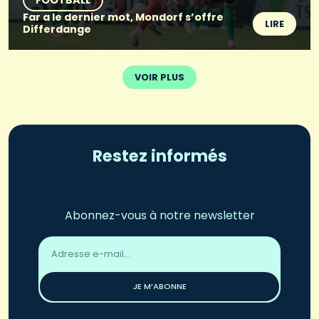
Far a le dernier mot, Mondorf s’offre
LIRE
Differdange
VOIR PLUS
Restez informés
Abonnez-vous à notre newsletter
Adresse
email
*
JE M’ABONNE