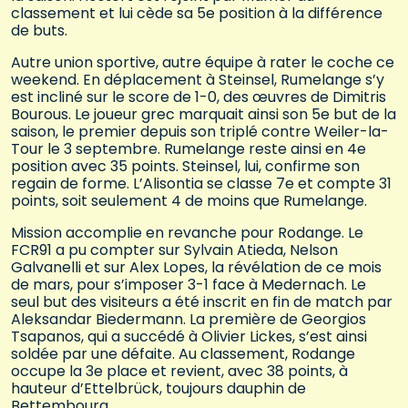
classement et lui cède sa 5e position à la différence
de buts.
Autre union sportive, autre équipe à rater le coche ce
weekend. En déplacement à Steinsel, Rumelange s’y
est incliné sur le score de 1-0, des œuvres de Dimitris
Bourous. Le joueur grec marquait ainsi son 5e but de la
saison, le premier depuis son triplé contre Weiler-la-
Tour le 3 septembre. Rumelange reste ainsi en 4e
position avec 35 points. Steinsel, lui, confirme son
regain de forme. L’Alisontia se classe 7e et compte 31
points, soit seulement 4 de moins que Rumelange.
Mission accomplie en revanche pour Rodange. Le
FCR91 a pu compter sur Sylvain Atieda, Nelson
Galvanelli et sur Alex Lopes, la révélation de ce mois
de mars, pour s’imposer 3-1 face à Medernach. Le
seul but des visiteurs a été inscrit en fin de match par
Aleksandar Biedermann. La première de Georgios
Tsapanos, qui a succédé à Olivier Lickes, s’est ainsi
soldée par une défaite. Au classement, Rodange
occupe la 3e place et revient, avec 38 points, à
hauteur d’Ettelbrück, toujours dauphin de
Bettembourg.