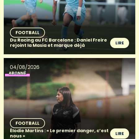
FOOTBALL
Du Racing au FC Barcelone : Daniel Freire
LIRE
rejoint la Masia et marque déjà
04/08/2026
ABONNÉ
FOOTBALL
Élodie Martins : « Le premier danger, c’est
LIRE
nous »