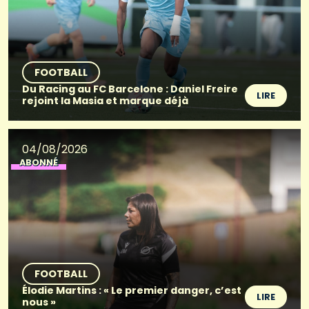
FOOTBALL
Du Racing au FC Barcelone : Daniel Freire
LIRE
rejoint la Masia et marque déjà
04/08/2026
ABONNÉ
FOOTBALL
Élodie Martins : « Le premier danger, c’est
LIRE
nous »