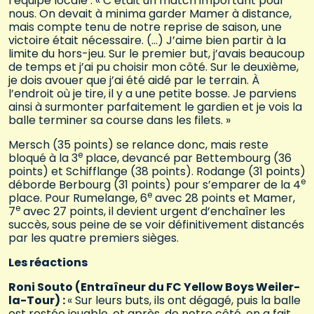
l’équipe locale : « C’était un match important pour
nous. On devait à minima garder Mamer à distance,
mais compte tenu de notre reprise de saison, une
victoire était nécessaire. (…) J’aime bien partir à la
limite du hors-jeu. Sur le premier but, j’avais beaucoup
de temps et j’ai pu choisir mon côté. Sur le deuxième,
je dois avouer que j’ai été aidé par le terrain. À
l’endroit où je tire, il y a une petite bosse. Je parviens
ainsi à surmonter parfaitement le gardien et je vois la
balle terminer sa course dans les filets. »
Mersch (35 points) se relance donc, mais reste
e
bloqué à la 3
place, devancé par Bettembourg (36
points) et Schifflange (38 points). Rodange (31 points)
e
déborde Berbourg (31 points) pour s’emparer de la 4
e
place. Pour Rumelange, 6
avec 28 points et Mamer,
e
7
avec 27 points, il devient urgent d’enchaîner les
succès, sous peine de se voir définitivement distancés
par les quatre premiers sièges.
Les réactions
Roni Souto (Entraîneur du FC Yellow Boys Weiler-
la-Tour) :
« Sur leurs buts, ils ont dégagé, puis la balle
est restée jouable, et après, de notre côté, on a fait