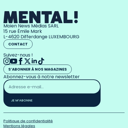
Moien News Médias SARL
15 rue Émile Mark
L-4620 Differdange LUXEMBOURG
CONTACT
Suivez-nous !
S’ABONNER À NOS MAGAZINES
Abonnez-vous à notre newsletter
Adresse
email
*
JE M’ABONNE
Politique de confidentialité
Mentions légales