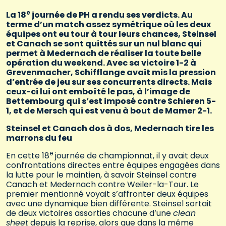
e
La 18
journée de PH a rendu ses verdicts. Au
terme d’un match assez symétrique où les deux
équipes ont eu tour à tour leurs chances, Steinsel
et Canach se sont quittés sur un nul blanc qui
permet à Medernach de réaliser la toute belle
opération du weekend. Avec sa victoire 1-2 à
Grevenmacher, Schifflange avait mis la pression
d’entrée de jeu sur ses concurrents directs. Mais
ceux-ci lui ont emboîté le pas, à l’image de
Bettembourg qui s’est imposé contre Schieren 5-
1, et de Mersch qui est venu à bout de Mamer 2-1.
Steinsel et Canach dos à dos, Medernach tire les
marrons du feu
e
En cette 18
journée de championnat, il y avait deux
confrontations directes entre équipes engagées dans
la lutte pour le maintien, à savoir Steinsel contre
Canach et Medernach contre Weiler-la-Tour. Le
premier mentionné voyait s’affronter deux équipes
avec une dynamique bien différente. Steinsel sortait
de deux victoires assorties chacune d’une
clean
sheet
depuis la reprise, alors que dans la même