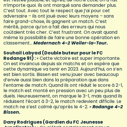
n’importe quoi. Ils ont marqué sans demander plus.
C’est tout. Avec tout le respect que j’ai pour cet
adversaire – ils ont joué avec leurs moyens – sans
faire grand-chose, ils gagnent un match. C’est
mérité, parce qu’on a fait des erreurs qui nous
coûtaient très cher. C’est frustrant. On avait quand
même la possibilité de faire une bonne opération en
classement…
Medernach 4-2 Weiler-la-Tour.
Souhail Labyad (Double buteur pour le FC
Rodange 91) :
« Cette victoire est super importante.
On est invaincus depuis six matchs et on espère que
cette dynamique va tenir en 2023. Aujourd’hui, on s’en
est bien sortis. Bissen est venu jouer avec beaucoup
d’envie aussi bien dans la préparation que dans
l’entame de match. Quand ils ont réduit le score à 2-1,
le match est monté en pression avec un peu plus de
duels. Heureusement, on marque le 3-1, mais quand ils
réduisent l’écart à 3-2, le match redevient difficile. Le
match ne s’est calmé qu’après le 4-2. »
Rodange 4-2
Bissen.
Dany Rodrigues (Gardien du FC Jeunesse