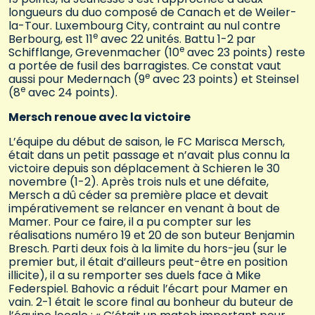
longueurs du duo composé de Canach et de Weiler-
la-Tour. Luxembourg City, contraint au nul contre
e
Berbourg, est 11
avec 22 unités. Battu 1-2 par
e
Schifflange, Grevenmacher (10
avec 23 points) reste
a portée de fusil des barragistes. Ce constat vaut
e
aussi pour Medernach (9
avec 23 points) et Steinsel
e
(8
avec 24 points).
Mersch renoue avec la victoire
L’équipe du début de saison, le FC Marisca Mersch,
était dans un petit passage et n’avait plus connu la
victoire depuis son déplacement à Schieren le 30
novembre (1-2). Après trois nuls et une défaite,
Mersch a dû céder sa première place et devait
impérativement se relancer en venant à bout de
Mamer. Pour ce faire, il a pu compter sur les
réalisations numéro 19 et 20 de son buteur Benjamin
Bresch. Parti deux fois à la limite du hors-jeu (sur le
premier but, il était d’ailleurs peut-être en position
illicite), il a su remporter ses duels face à Mike
Federspiel. Bahovic a réduit l’écart pour Mamer en
vain. 2-1 était le score final au bonheur du buteur de