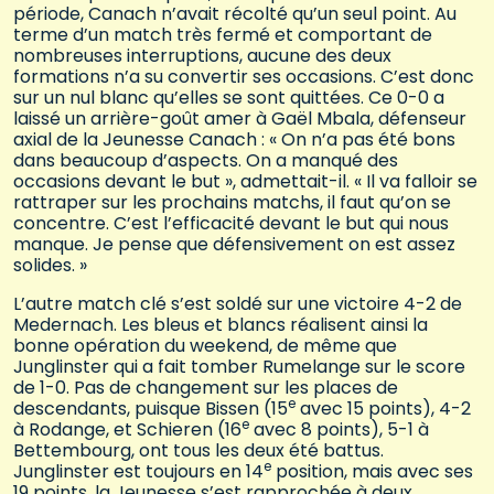
période, Canach n’avait récolté qu’un seul point. Au
terme d’un match très fermé et comportant de
nombreuses interruptions, aucune des deux
formations n’a su convertir ses occasions. C’est donc
sur un nul blanc qu’elles se sont quittées. Ce 0-0 a
laissé un arrière-goût amer à Gaël Mbala, défenseur
axial de la Jeunesse Canach : « On n’a pas été bons
dans beaucoup d’aspects. On a manqué des
occasions devant le but », admettait-il. « Il va falloir se
rattraper sur les prochains matchs, il faut qu’on se
concentre. C’est l’efficacité devant le but qui nous
manque. Je pense que défensivement on est assez
solides. »
L’autre match clé s’est soldé sur une victoire 4-2 de
Medernach. Les bleus et blancs réalisent ainsi la
bonne opération du weekend, de même que
Junglinster qui a fait tomber Rumelange sur le score
de 1-0. Pas de changement sur les places de
e
descendants, puisque Bissen (15
avec 15 points), 4-2
e
à Rodange, et Schieren (16
avec 8 points), 5-1 à
Bettembourg, ont tous les deux été battus.
e
Junglinster est toujours en 14
position, mais avec ses
19 points, la Jeunesse s’est rapprochée à deux