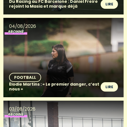
Du Racing au FC Barcelone : Daniel Freire
LIRE
rejoint la Masia et marque déjà
04/08/2026
ABONNÉ
FOOTBALL
Élodie Martins : « Le premier danger, c’est
LIRE
nous »
03/08/2026
ABONNÉ