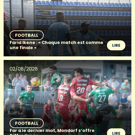
FOOTBALL
Farid Ikene : « Chaque match est comme
LIRE
une finale »
02/08/2026
FOOTBALL
Far a le dernier mot, Mondorf s’offre
LIRE