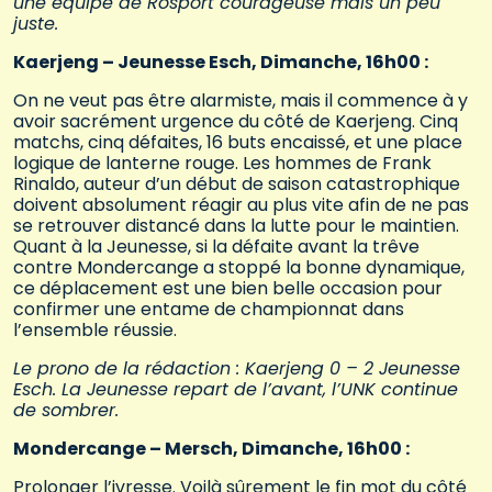
une équipe de Rosport courageuse mais un peu
juste.
Kaerjeng – Jeunesse Esch, Dimanche, 16h00 :
On ne veut pas être alarmiste, mais il commence à y
avoir sacrément urgence du côté de Kaerjeng. Cinq
matchs, cinq défaites, 16 buts encaissé, et une place
logique de lanterne rouge. Les hommes de Frank
Rinaldo, auteur d’un début de saison catastrophique
doivent absolument réagir au plus vite afin de ne pas
se retrouver distancé dans la lutte pour le maintien.
Quant à la Jeunesse, si la défaite avant la trêve
contre Mondercange a stoppé la bonne dynamique,
ce déplacement est une bien belle occasion pour
confirmer une entame de championnat dans
l’ensemble réussie.
Le prono de la rédaction : Kaerjeng 0 – 2 Jeunesse
Esch. La Jeunesse repart de l’avant, l’UNK continue
de sombrer.
Mondercange – Mersch, Dimanche, 16h00 :
Prolonger l’ivresse. Voilà sûrement le fin mot du côté