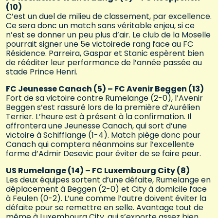
(10)
C’est un duel de milieu de classement, par excellence.
Ce sera donc un match sans véritable enjeu, si ce
n’est se donner un peu plus d’air. Le club de la Moselle
pourrait signer une 5e victoirede rang face au FC
Résidence. Parreira, Gaspar et Stanic espèrent bien
de rééditer leur performance de l’année passée au
stade Prince Henri.
FC Jeunesse Canach (5) – FC Avenir Beggen (13)
Fort de sa victoire contre Rumelange (2-0), l’Avenir
Beggen s’est rassuré lors de la première d’Aurélien
Terrier. L’heure est à présent à la confirmation. Il
affrontera une Jeunesse Canach, qui sort d’une
victoire à Schifflange (1-4). Match piège donc pour
Canach qui comptera néanmoins sur l’excellente
forme d’Admir Desevic pour éviter de se faire peur.
US Rumelange (14) – FC Luxembourg City (8)
Les deux équipes sortent d’une défaite, Rumelange en
déplacement à Beggen (2-0) et City à domicile face
à Feulen (0-2). L’une comme l’autre doivent éviter la
défaite pour se remettre en selle. Avantage tout de
même à Luxembourg City, qui s’exporte assez bien