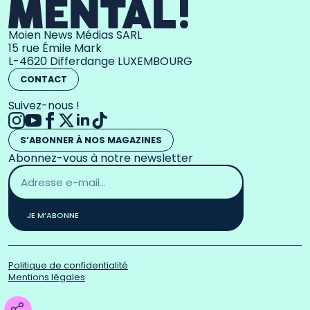
Moien News Médias SARL
15 rue Émile Mark
L-4620 Differdange LUXEMBOURG
CONTACT
Suivez-nous !
S’ABONNER À NOS MAGAZINES
Abonnez-vous à notre newsletter
Adresse
email
*
JE M’ABONNE
Politique de confidentialité
Mentions légales