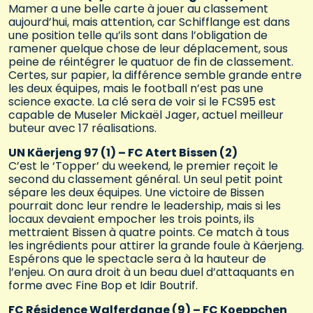
Mamer a une belle carte à jouer au classement
aujourd’hui, mais attention, car Schifflange est dans
une position telle qu’ils sont dans l’obligation de
ramener quelque chose de leur déplacement, sous
peine de réintégrer le quatuor de fin de classement.
Certes, sur papier, la différence semble grande entre
les deux équipes, mais le football n’est pas une
science exacte. La clé sera de voir si le FCS95 est
capable de Museler Mickaël Jager, actuel meilleur
buteur avec 17 réalisations.
UN Käerjeng 97 (1) – FC Atert Bissen (2)
C’est le ‘Topper’ du weekend, le premier reçoit le
second du classement général. Un seul petit point
sépare les deux équipes. Une victoire de Bissen
pourrait donc leur rendre le leadership, mais si les
locaux devaient empocher les trois points, ils
mettraient Bissen à quatre points. Ce match à tous
les ingrédients pour attirer la grande foule à Käerjeng.
Espérons que le spectacle sera à la hauteur de
l’enjeu. On aura droit à un beau duel d’attaquants en
forme avec Fine Bop et Idir Boutrif.
FC Résidence Walferdange (9) – FC Koeppchen