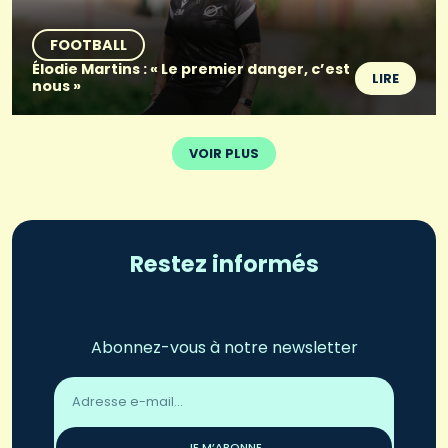
FOOTBALL
Élodie Martins : « Le premier danger, c’est
LIRE
nous »
VOIR PLUS
Restez informés
Abonnez-vous à notre newsletter
Adresse
email
*
JE M’ABONNE