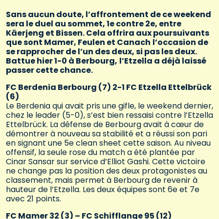
Sans aucun doute, l’affrontement de ce weekend
sera le duel au sommet, 1e contre 2e, entre
Käerjeng et Bissen. Cela offrira aux poursuivants
que sont Mamer, Feulen et Canach
l’occasion de
se rapprocher de l’un des deux, si pas les deux.
Battue hier 1-0 à Berbourg,
l’Etzella a déjà laissé
passer cette chance.
FC Berdenia Berbourg (7) 2-1 FC Etzella Ettelbrück
(6)
Le Berdenia qui avait pris une gifle, le weekend dernier,
chez le leader (5-0), s’est bien ressaisi contre l’Etzella
Ettelbrück. La défense de Berbourg avait à cœur de
démontrer à nouveau sa stabilité et a réussi son pari
en signant une 5e clean sheet cette saison. Au niveau
offensif, la seule rose du match a été plantée par
Cinar Sansar sur service d’Elliot Gashi. Cette victoire
ne change pas la position des deux protagonistes au
classement, mais permet à Berbourg de revenir à
hauteur de l’Etzella. Les deux équipes sont 6e et 7e
avec 21 points.
FC Mamer 32 (3) – FC Schifflange 95 (12)