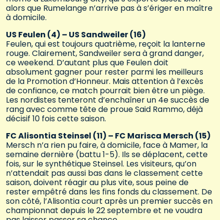
alors que Rumelange n’arrive pas à s’ériger en maître
à domicile.
US Feulen (4) – US Sandweiler (16)
Feulen, qui est toujours quatrième, reçoit la lanterne
rouge. Clairement, Sandweiler sera à grand danger,
ce weekend. D’autant plus que Feulen doit
absolument gagner pour rester parmi les meilleurs
de la Promotion d’Honneur. Mais attention à l’excès
de confiance, ce match pourrait bien être un piège.
Les nordistes tenteront d’enchaîner un 4e succès de
rang avec comme tête de proue Said Rammo, déjà
décisif 10 fois cette saison.
FC Alisontia Steinsel (11) – FC Marisca Mersch (15)
Mersch n’a rien pu faire, à domicile, face à Mamer, la
semaine dernière (battu 1-5). Ils se déplacent, cette
fois, sur le synthétique Steinsel. Les visiteurs, qu’on
n’attendait pas aussi bas dans le classement cette
saison, doivent réagir au plus vite, sous peine de
rester empêtré dans les fins fonds du classement. De
son côté, l’Alisontia court après un premier succès en
championnat depuis le 22 septembre et ne voudra
pas laisser passer sa chance.