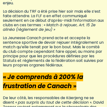
enjeu.
La décision du TRF a été prise hier soir mais elle s’est
faite attendre. La FLF a en effet communiqué
seulement en ce début d’après-midi l’information aux
clubs en ces termes : «
Match à rejouer, Art. 15 2e
alinéa (règlement de jeu) »
La Jeunesse Canach prend acte et accepte la
sentence sportive de devoir rejouer intégralement un
match qu’elle tenait par le bon bout. Mais le comité
du club compte cependant faire appel, au moins par
principe pour que les procédures définies par les
Statuts et règlements de la fédération soit suivies par
leurs propres organes fédéraux.
«
Je comprends à 200% la
frustration de Canach
»
De leur côté, les responsables de Käerjeng ne se
disent «
pas surpris du tout de cette décision
». David
Zenner revient notamment sur la chronologie des