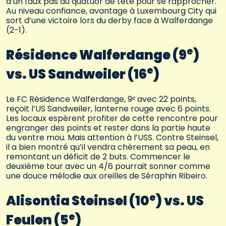
d’un faux pas du quatuor de tête pour se rapprocher.
Au niveau confiance, avantage à Luxembourg City qui
sort d’une victoire lors du derby face à Walferdange
(2-1).
e
Résidence Walferdange (9
)
e
vs. US Sandweiler (16
)
Le FC Résidence Walferdange, 9ᵉ avec 22 points,
reçoit l’US Sandweiler, lanterne rouge avec 6 points.
Les locaux espèrent profiter de cette rencontre pour
engranger des points et rester dans la partie haute
du ventre mou. Mais attention à l’USS. Contre Steinsel,
il a bien montré qu’il vendra chèrement sa peau, en
remontant un déficit de 2 buts. Commencer le
deuxième tour avec un 4/6 pourrait sonner comme
une douce mélodie aux oreilles de Séraphin Ribeiro.
e
Alisontia Steinsel (10
) vs. US
e
Feulen (5
)