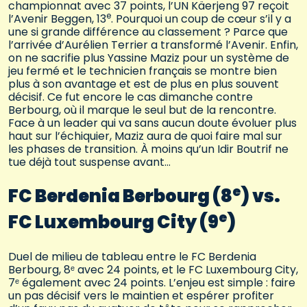
championnat avec 37 points, l’UN Käerjeng 97 reçoit
e
l’Avenir Beggen, 13
. Pourquoi un coup de cœur s’il y a
une si grande différence au classement ? Parce que
l’arrivée d’Aurélien Terrier a transformé l’Avenir. Enfin,
on ne sacrifie plus Yassine Maziz pour un système de
jeu fermé et le technicien français se montre bien
plus à son avantage et est de plus en plus souvent
décisif. Ce fut encore le cas dimanche contre
Berbourg, où il marque le seul but de la rencontre.
Face à un leader qui va sans aucun doute évoluer plus
haut sur l’échiquier, Maziz aura de quoi faire mal sur
les phases de transition. À moins qu’un Idir Boutrif ne
tue déjà tout suspense avant…
e
FC Berdenia Berbourg (8
) vs.
e
FC Luxembourg City (9
)
Duel de milieu de tableau entre le FC Berdenia
Berbourg, 8ᵉ avec 24 points, et le FC Luxembourg City,
7ᵉ également avec 24 points. L’enjeu est simple : faire
un pas décisif vers le maintien et espérer profiter