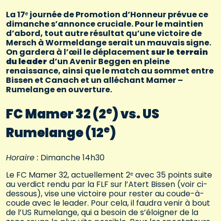
La 17ᵉ journée de Promotion d’Honneur prévue ce
dimanche s’annonce cruciale. Pour le maintien
d’abord, tout autre résultat qu’une victoire de
Mersch à Wormeldange serait un mauvais signe.
On gardera à l’œil le déplacement
sur le terrain
du leader
d’un Avenir Beggen en pleine
renaissance, ainsi que le match au sommet entre
Bissen et Canach et un alléchant Mamer –
Rumelange en ouverture.
e
FC Mamer 32 (2
) vs. US
e
Rumelange (12
)
Horaire :
Dimanche 14h30
Le FC Mamer 32, actuellement 2ᵉ avec 35 points suite
au verdict rendu par la FLF sur l’Atert Bissen (voir ci-
dessous), vise une victoire pour rester au coude-à-
coude avec le leader. Pour cela, il faudra venir à bout
de l’US Rumelange, qui a besoin de s’éloigner de la