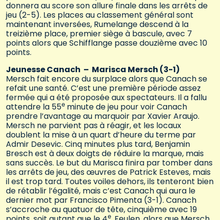
donnera au score son allure finale dans les arrêts de
jeu (2-5). Les places au classement général sont
maintenant inversées, Rumelange descend à la
treizième place, premier siège à bascule, avec 7
points alors que Schifflange passe douzième avec 10
points.
Jeunesse Canach – Marisca Mersch (3-1)
Mersch fait encore du surplace alors que Canach se
refait une santé. C’est une première période assez
fermée qui a été proposée aux spectateurs. Il a fallu
e
attendre la 55
minute de jeu pour voir Canach
prendre l’avantage au marquoir par Xavier Araujo.
Mersch ne parvient pas à réagir, et les locaux
doublent la mise à un quart d’heure du terme par
Admir Desevic. Cinq minutes plus tard, Benjamin
Bresch est à deux doigts de réduire la marque, mais
sans succès. Le but du Marisca finira par tomber dans
les arrêts de jeu, des œuvres de Patrick Esteves, mais
il est trop tard. Toutes voiles dehors, ils tenteront bien
de rétablir l’égalité, mais c’est Canach qui aura le
dernier mot par Francisco Pimenta (3-1). Canach
s’accroche au quatuor de tête, cinquième avec 19
e
points, soit autant que le 4
, Feulen, alors que Mersch