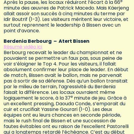
e
Après la pause, les locaux réduiront l’écart à la 66
minute des œuvres de Patrick Macedo. Mais Käerjeng
allait assoir son succès à cinq minutes du terme par
Idir Boutrif (1-3). Les visiteurs méritent leur victoire, et
surtout reprennent le leadership à Bissen avec un
point d’avance.
Berdenia Berbourg – Atert Bissen
Résumé vidéo ici
Berbourg recevait le leader du championnat et ne
pouvaient se permettre un faux pas, sous peine de
voir s’éloigner le Top 4. Pour les visiteurs, il fallait
absolument confirmer leur place de leader. En début
de match, Bissen avait le ballon, mais ne parvenait
pas à sortir de sa défense. Dès qu’un ballon transitait
par le milieu de terrain, l’agressivité du Berdenia
faisait la différence. Les locaux ouvraient même
e
logiquement le score, à la 37
minute de jeu. Grâce à
un excellent pressing, Daouda Conde, s’emparait du
cuir et crucifiait Yassine Gourari (1-0). Les deux
équipes ont eu leurs chances en seconde période,
mais le rush final de Bissen et une succession de
fautes évitables ont eu raison de l’excellent Pastorelli
qui a longtemps retardé l’échéance. C’est au début