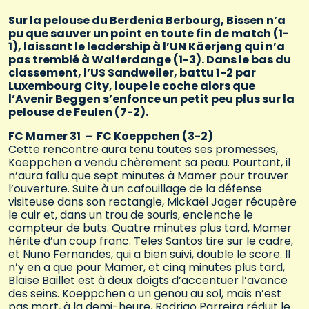
Sur la pelouse du Berdenia Berbourg, Bissen n’a
pu que sauver un point en toute fin de match (1-
1), laissant le leadership à l’UN Käerjeng qui n’a
pas tremblé à Walferdange (1-3). Dans le bas du
classement, l’US Sandweiler, battu 1-2 par
Luxembourg City, loupe le coche alors que
l’Avenir Beggen s’enfonce un petit peu plus sur la
pelouse de Feulen (7-2).
FC Mamer 31 – FC Koeppchen (3-2)
Cette rencontre aura tenu toutes ses promesses,
Koeppchen a vendu chèrement sa peau. Pourtant, il
n’aura fallu que sept minutes à Mamer pour trouver
l’ouverture. Suite à un cafouillage de la défense
visiteuse dans son rectangle, Mickaël Jager récupère
le cuir et, dans un trou de souris, enclenche le
compteur de buts. Quatre minutes plus tard, Mamer
hérite d’un coup franc. Teles Santos tire sur le cadre,
et Nuno Fernandes, qui a bien suivi, double le score. Il
n’y en a que pour Mamer, et cinq minutes plus tard,
Blaise Baillet est à deux doigts d’accentuer l’avance
des seins. Koeppchen a un genou au sol, mais n’est
pas mort, à la demi-heure, Rodrigo Parreira réduit le