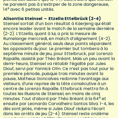
ne parvient pas à s’extirper de la zone dangereuse,
e
14
avec 6 petites unités.
Alisontia Steinsel – Etzella Ettelbrück (2-4)
Steinsel sortait d’un bon résultat à Käerjeng qui était
encore leader avant le match de la semaine dernière
(2-2). L’Etzella, quant à lui, a pris la mesure de
Rumelange mercredi, en match d’alignement (4-2).
Au classement général, seuls deux points séparaient
les opposants du jour. Le premier but tombera à la
septième minute de jeu, pour Ettelbruck, par Lorenzo
Rapaille, assisté par Théo Bréant. Mais un peu avant la
demi-heure, Steinsel va rétablir l’égalité par Jules
Diouf, servi par Yannick Olm. Ce n’est pas tout pour la
première période, puisque trois minutes avant la
pause, Matheus Goncalves redonne l’avantage aux
visiteurs, d’une reprise de la tête consécutive à un
centre de Lorenzo Rapaille. Ettelbruck mettra fin à
toutes les illusions de Steinsel, en moins de cinq
e
minutes. Tout d’abord par Théo Bréant à la 64
et
ensuite par Leonardo Carvalheiro Santos Silva. 1-4, les
dés sont jetés, même si Jules Diouf réduira l’écart
dans les arrêts de jeu (2-4). Steinsel reste onzième