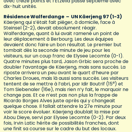
avec treize points et l’Etzella passe septième avec
dix-huit unités.
Résidence Walferdange – UN Käerjeng 97 (1-3)
Käerjeng qui s’était fait piéger, à domicile, face à
Steinsel (2-2), devait absolument réagir.
Walferdange, quant à lui avait ramené un point de
leur déplacement à Berbourg. Les deux équipes
devaient donc faire un bon résultat. Le premier but
tombait dès la seconde minute de jeu pour les
visiteurs, sur un coup franc de Elysee Lecomte (0-1).
Quatre minutes plus tard, Jason Grbic sera proche de
doubler l’avantage de Käerjeng, mais sans succès. La
riposte arrivera un peu avant le quart d’heure par
Charles Droues, mais là aussi sans succès. Les visiteurs
e
tentent de se mettre à l’abri, par Idir Boutrif (15
) et
Tom Siebenaler (16e), mais rien n’y fait, le marquoir ne
change pas. Et ce n’est pas non plus la frappe de
Ricardo Borges Alves juste après qui y changeait
quelque chose. Il fallait attendre la 27e minute pour
voir le score évoluer. Käerjeng doublait la mise par
Abou Dieye, servi par Elysee Lecomte (0-2). Par deux
fois, Irvin Latic hérite de possibilités franches, dont
une finit sa course sur le cadre du but des locaux.