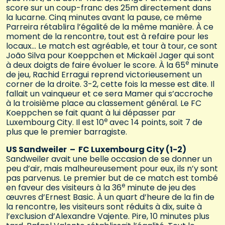
score sur un coup-franc des 25m directement dans
la lucarne. Cinq minutes avant la pause, ce même
Parreira rétablira l’égalité de la même manière. À ce
moment de la rencontre, tout est à refaire pour les
locaux… Le match est agréable, et tour à tour, ce sont
João Silva pour Koeppchen et Mickaël Jager qui sont
e
à deux doigts de faire évoluer le score. À la 65
minute
de jeu, Rachid Erragui reprend victorieusement un
corner de la droite. 3-2, cette fois la messe est dite. Il
fallait un vainqueur et ce sera Mamer qui s’accroche
à la troisième place au classement général. Le FC
Koeppchen se fait quant à lui dépasser par
e
Luxembourg City. Il est 10
avec 14 points, soit 7 de
plus que le premier barragiste.
US Sandweiler – FC Luxembourg City (1-2)
Sandweiler avait une belle occasion de se donner un
peu d’air, mais malheureusement pour eux, ils n’y sont
pas parvenus. Le premier but de ce match est tombé
e
en faveur des visiteurs à la 36
minute de jeu des
œuvres d’Ernest Basic. À un quart d’heure de la fin de
la rencontre, les visiteurs sont réduits à dix, suite à
l’exclusion d’Alexandre Vajente. Pire, 10 minutes plus