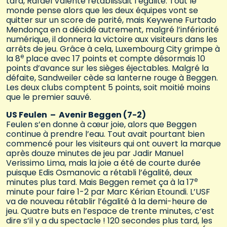
tard, Rafael Valente rétablissait l’égalité. Tout le
monde pense alors que les deux équipes vont se
quitter sur un score de parité, mais Keywene Furtado
Mendonça en a décidé autrement, malgré l’infériorité
numérique, il donnera la victoire aux visiteurs dans les
arrêts de jeu. Grâce à cela, Luxembourg City grimpe à
e
la 8
place avec 17 points et compte désormais 10
points d’avance sur les sièges éjectables. Malgré la
défaite, Sandweiler cède sa lanterne rouge à Beggen.
Les deux clubs comptent 5 points, soit moitié moins
que le premier sauvé.
US Feulen – Avenir Beggen (7-2)
Feulen s’en donne à cœur joie, alors que Beggen
continue à prendre l’eau. Tout avait pourtant bien
commencé pour les visiteurs qui ont ouvert la marque
après douze minutes de jeu par Jadir Manuel
Verissimo Lima, mais la joie a été de courte durée
puisque Edis Osmanovic a rétabli l’égalité, deux
e
minutes plus tard. Mais Beggen remet ça à la 17
minute pour faire 1-2 par Marc Kérian Etoundi. L’USF
va de nouveau rétablir l’égalité à la demi-heure de
jeu. Quatre buts en l’espace de trente minutes, c’est
dire s’il y a du spectacle ! 120 secondes plus tard, les