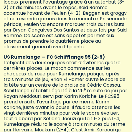
locaux prennent l’avantage grâce à un auto-but (3-
2) et dix minutes avant le repos, Said Rammo
accentue l’avant de Feulen (4-2). Beggen est groggy
et ne reviendra jamais dans la rencontre. En seconde
période, Feulen va encore marquer trois autres buts
par Bryan Gonçalves Dos Santos et deux fois par Said
Rammo. Ce score est sans appel et permet aux
promus de prendre la quatrième place au
classement général avec 19 points.
US Rumelange – FC Schifflange 95 (2-5)
L’objectif des deux équipes était d’éviter les quatre
dernières places. Le match commence sur les
chapeaux de roue pour Rumelange, puisque après
trois minutes de jeu, Brian El Hamer ouvre le score de
la tête sur un centre de la droite de Cédric Cossou.
e
Schifflange rétablit l’égalité à la 25
minute de jeu par
Rayan Meddouri, servi par Karim Koriche. Le FCS95
prend ensuite l’avantage par ce même Karim
Koriche, juste avant la pause. Il faudra attendre les
vingt dernières minutes pour voir le score évoluer,
tout d’abord par Sofiane Jaouzi qui fait 1-3 puis 1-4,
Rumelange réduira le score à trois minutes du terme
par Hervaine Moukam (2-4). C’est Amir Karaoui qui