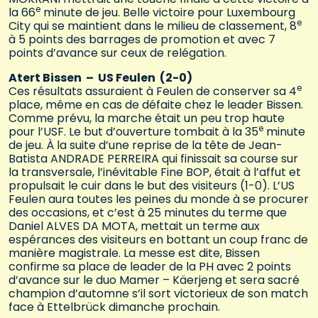
e
la 66
minute de jeu. Belle victoire pour Luxembourg
e
City qui se maintient dans le milieu de classement, 8
à 5 points des barrages de promotion et avec 7
points d’avance sur ceux de relégation.
Atert Bissen – US Feulen (2-0)
e
Ces résultats assuraient à Feulen de conserver sa 4
place, même en cas de défaite chez le leader Bissen.
Comme prévu, la marche était un peu trop haute
e
pour l’USF. Le but d’ouverture tombait à la 35
minute
de jeu. À la suite d’une reprise de la tête de Jean-
Batista ANDRADE PERREIRA qui finissait sa course sur
la transversale, l’inévitable Fine BOP, était à l’affut et
propulsait le cuir dans le but des visiteurs (1-0). L’US
Feulen aura toutes les peines du monde à se procurer
des occasions, et c’est à 25 minutes du terme que
Daniel ALVES DA MOTA, mettait un terme aux
espérances des visiteurs en bottant un coup franc de
manière magistrale. La messe est dite, Bissen
confirme sa place de leader de la PH avec 2 points
d’avance sur le duo Mamer – Käerjeng et sera sacré
champion d’automne s’il sort victorieux de son match
face à Ettelbrück dimanche prochain.