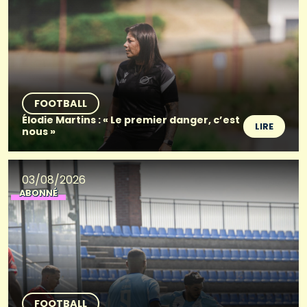
FOOTBALL
Élodie Martins : « Le premier danger, c’est
LIRE
nous »
03/08/2026
ABONNÉ
FOOTBALL