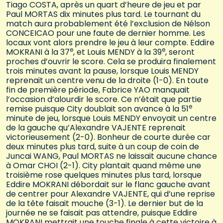
Tiago COSTA, après un quart d’heure de jeu et par
Paul MORTAS dix minutes plus tard. Le tournant du
match aura probablement été l’exclusion de Nélson
CONCEICAO pour une faute de dernier homme. Les
locaux vont alors prendre le jeu à leur compte. Eddire
e
e
MOKRANI à la 37
, et Louis MENDY à la 39
, seront
proches d’ouvrir le score. Cela se produira finalement
trois minutes avant la pause, lorsque Louis MENDY
reprenait un centre venu de la droite (1-0). En toute
fin de première période, Fabrice YAO manquait
l’occasion d’alourdir le score. Ce n’était que partie
e
remise puisque City doublait son avance à la 51
minute de jeu, lorsque Louis MENDY envoyait un centre
de la gauche qu’Alexandre VAJENTE reprenait
victorieusement (2-0). Bonheur de courte durée car
deux minutes plus tard, suite à un coup de coin de
Juncai WANG, Paul MORTAS ne laissait aucune chance
à Omar CHOI (2-1). City plantait quand même une
troisième rose quelques minutes plus tard, lorsque
Eddire MOKRANI débordait sur le flanc gauche avant
de centrer pour Alexandre VAJENTE, qui d’une reprise
de la tête faisait mouche (3-1). Le dernier but de la
journée ne se faisait pas attendre, puisque Eddire
MOKRANI mettrait une touche finale à cette victoire à