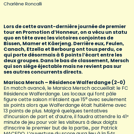
Charlène Roncalli
Lors de cette avant-dernière journée de premier
tour en Promotion d’Honneur, on a vécu un statu
quo en tête avec les victoires conjointes de
Bissen, Mamer et Käerjeng. Derrière eux, Feulen,
Canach, Etzella et Berbourg ont tous perdu, ce
qui porte désormais à 6 points l’écart entre les
deux groupes. Dans le bas de classement, Mersch
qui son siège éjectable mais ne revient pas sur
ses autres concurrents directs.
Marisca Mersch – Résidence Walferdange (2-0)
En match avancé, le Marsica Mersch accueillait le FC
Résidence Walferdange. Les locaux qui font pâle
e
figure cette saison n’étaient que 15
avec seulement
six points alors que Walferdange était huitième avec
13 points de plus. Malgré quelques tentatives
d’incursion de part et d’autre, il faudra attendre la 41ᵉ
minute de jeu pour voir les visiteurs à deux doigts
d’inscrire le premier but de la partie., par Patrick
MACEDO. L’ouverture du score aura lieu à la 54ᵉ