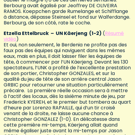
Berbourg avait égalisé par Jeoffrey DE OLIVEIRA
RAMOS. Koeppchen garde Rumelange et Schifflange
à distance, dépasse Steinsel et fond sur Walferdange.
Berbourg, de son côté, rate le coche.
Etzella Ettelbruck – UN Käerjeng (1-2)
(
Résumé
vidéo
)
Et oui, non seulement, le Berdenia ne profite pas des
faux pas des équipes qui naviguent dans les mêmes
eaux, mais en plus, il doit laisser filer les équipes de
tête, à commencer par l’UN Käerjeng. Devant les 130
spectateurs, l’UNK a profité de l’excellente prestation
de son portier, Christopher GONZALES, et sur la
qualité du jeu de tête de son arrière central Jason
GRBIC pour retourner une situation particulièrement
précaire. La première réelle occasion sera à mettre
à l’actif des locaux, dès la sixième minute de jeu, par
Frederick KYEREH, et le premier but tombera au quart
d’heure par Lorenzo RAPAILLE, qui d’un tir croisé
venant de la droite, ne laisse aucune chance à
Christopher GONZALEZ (1-0). En délicatesse dans
cette première mi-temps, Käerjeng allait quand
même égaliser juste avant la mi-temps par Jason