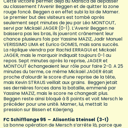
Cette victoire permet déjà au Marisca de dépasser
au classement l’Avenir Beggen et de quitter la zone
rouge foncé. Beggen a en effet subi la loi de Mamer.
Le premier but des visiteurs est tombé après
seulement sept minutes de jeu par Léo MONTOUT,
servi par Mickaël JAGER (0-1). L’Avenir Beggen ne
baissera pas les bras, ils joueront crânement leur
chance plusieurs fois par Yassine MAZIZ, Jadir Manuel
VERISSIMO LIMA et Eurico GOMES, mais sans succès.
La réplique viendra par Rachid ERRAGUI et Mickaël
JAGER, mais le marquoir indiquait toujours 0-1 au
repos. Sept minutes après la reprise, JAGER et
MONTOUT échangeaient leur rôle pour faire 2-0. A 25
minutes du terme, ce même Mickaël JAGER était
proche d’alourdir le score d’une reprise de la tête,
mais Kevin STRAUS veillait aux grains. Beggen jetait
ses dernières forces dans la bataille, emmené par
Yassine MAZIZ, mais le score ne changeait plus.
Beggen reste ainsi bloqué à 8 points et voit Mersch le
précéder pour une unité. Mamer, lui, mettait la
pression sur Bissen et Käerjeng.
FC Schifflange 95 – Alisontia Steinsel (3-1)
La bonne opération de Mersch s’arrête là, parce que