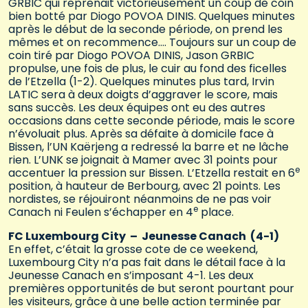
GRBIC qui reprenait victorieusement un coup de coin
bien botté par Diogo POVOA DINIS. Quelques minutes
après le début de la seconde période, on prend les
mêmes et on recommence…. Toujours sur un coup de
coin tiré par Diogo POVOA DINIS, Jason GRBIC
propulse, une fois de plus, le cuir au fond des ficelles
de l’Etzella (1-2). Quelques minutes plus tard, Irvin
LATIC sera à deux doigts d’aggraver le score, mais
sans succès. Les deux équipes ont eu des autres
occasions dans cette seconde période, mais le score
n’évoluait plus. Après sa défaite à domicile face à
Bissen, l’UN Kaërjeng a redressé la barre et ne lâche
rien. L’UNK se joignait à Mamer avec 31 points pour
e
accentuer la pression sur Bissen. L’Etzella restait en 6
position, à hauteur de Berbourg, avec 21 points. Les
nordistes, se réjouiront néanmoins de ne pas voir
e
Canach ni Feulen s’échapper en 4
place.
FC Luxembourg City – Jeunesse Canach (4-1)
En effet, c’était la grosse cote de ce weekend,
Luxembourg City n’a pas fait dans le détail face à la
Jeunesse Canach en s’imposant 4-1. Les deux
premières opportunités de but seront pourtant pour
les visiteurs, grâce à une belle action terminée par