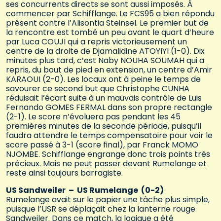
ses concurrents directs se sont aussi imposés. À
commencer par Schifflange. Le FCS95 a bien répondu
présent contre l’Alisontia Steinsel. Le premier but de
la rencontre est tombé un peu avant le quart d’heure
par Luca COUJI qui a repris victorieusement un
centre de la droite de Djamalidine ATOYIYI (1-0). Dix
minutes plus tard, c’est Naby NOUHA SOUMAH qui a
repris, du bout de pied en extension, un centre d’Amir
KARAOUI (2-0). Les locaux ont à peine le temps de
savourer ce second but que Christophe CUNHA
réduisait l’écart suite à un mauvais contrôle de Luis
Fernando GOMES FERMAL dans son propre rectangle
(2-1). Le score n’évoluera pas pendant les 45
premières minutes de la seconde période, puisqu’il
faudra attendre le temps compensatoire pour voir le
score passé à 3-1 (score final), par Franck MOMO
NJOMBE. Schifflange engrange donc trois points très
précieux. Mais ne peut passer devant Rumelange et
reste ainsi toujours barragiste.
US Sandweiler – US Rumelange (0-2)
Rumelange avait sur le papier une tâche plus simple,
puisque l’USR se déplaçait chez la lanterne rouge
Sandweiler. Dans ce match, la logique a été