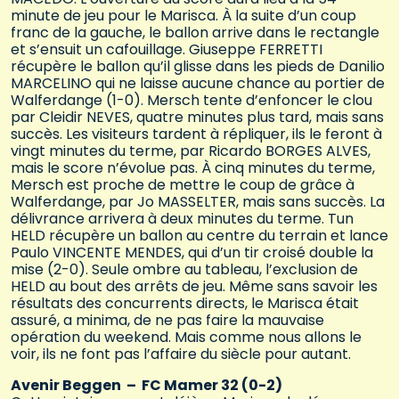
minute de jeu pour le Marisca. À la suite d’un coup
franc de la gauche, le ballon arrive dans le rectangle
et s’ensuit un cafouillage. Giuseppe FERRETTI
récupère le ballon qu’il glisse dans les pieds de Danilio
MARCELINO qui ne laisse aucune chance au portier de
Walferdange (1-0). Mersch tente d’enfoncer le clou
par Cleidir NEVES, quatre minutes plus tard, mais sans
succès. Les visiteurs tardent à répliquer, ils le feront à
vingt minutes du terme, par Ricardo BORGES ALVES,
mais le score n’évolue pas. À cinq minutes du terme,
Mersch est proche de mettre le coup de grâce à
Walferdange, par Jo MASSELTER, mais sans succès. La
délivrance arrivera à deux minutes du terme. Tun
HELD récupère un ballon au centre du terrain et lance
Paulo VINCENTE MENDES, qui d’un tir croisé double la
mise (2-0). Seule ombre au tableau, l’exclusion de
HELD au bout des arrêts de jeu. Même sans savoir les
résultats des concurrents directs, le Marisca était
assuré, a minima, de ne pas faire la mauvaise
opération du weekend. Mais comme nous allons le
voir, ils ne font pas l’affaire du siècle pour autant.
Avenir Beggen – FC Mamer 32 (0-2)