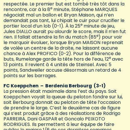
respectée. Le premier but est tombé très tôt dans la
e
rencontre, car à la 8
minute, Stéphane MARQUES
négociait mal un ballon et Bryan Maison, qui n’en
demandait pas tant, lui chipait le cuir pour crucifier le
e
portier local d’un lob (0-1). À la 25
minute de jeu,
Jules DIALLO aurait pu alourdir le score, mais il n’en fut
e
rien. Il fallait attendre la fin du match (85
) pour voir
le marquoir évoluer, lorsque Bryan MAISON reprenait
de volée un centre de la droite, ne laissant aucune
chance à Alex PROFICO (0-2). Pour la différence de
e
buts, Rumelange garde la tête hors de l’eau, 12
avec
13 points. Il revient à 4 unités de Steinsel. Avec 5
points, Sandweiler accuse désormais un retard de 4
points sur les barrages.
FC Koeppchen – Berdenia Berbourg (3-1)
La pression était maximale dans l’est du pays. Soit
Koeppchen voyait la queue du peloton fondre sur lui,
soit Berbourg donnait au peloton de tête l’occasion
de prendre le large. C’est le deuxième cas de figure
qui s’est produit grâce à des réalisations de Rodrigo
PARREIRA, Dani GASPAR et Goncalo PEIXOTO
RODRIGUES. Ils permettent à leur équipe de faire
oublier le maigre 1/6 de ces dernières semaines.