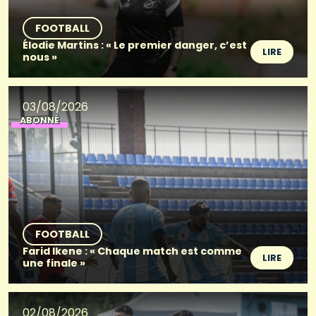
FOOTBALL
Élodie Martins : « Le premier danger, c’est
LIRE
nous »
03/08/2026
ABONNÉ
FOOTBALL
Farid Ikene : « Chaque match est comme
LIRE
une finale »
02/08/2026