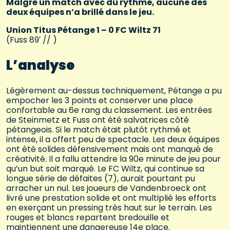
Malgré un match avec du rythme, aucune des
deux équipes n’a brillé dans le jeu.
Union Titus Pétange 1 – 0 FC Wiltz 71
(Fuss 89′ // )
L’analyse
Légèrement au-dessus techniquement, Pétange a pu
empocher les 3 points et conserver une place
confortable au 6e rang du classement. Les entrées
de Steinmetz et Fuss ont été salvatrices côté
pétangeois. Si le match était plutôt rythmé et
intense, il a offert peu de spectacle. Les deux équipes
ont été solides défensivement mais ont manqué de
créativité. Il a fallu attendre la 90e minute de jeu pour
qu’un but soit marqué. Le FC Wiltz, qui continue sa
longue série de défaites (7), aurait pourtant pu
arracher un nul. Les joueurs de Vandenbroeck ont
livré une prestation solide et ont multiplié les efforts
en exerçant un pressing très haut sur le terrain. Les
rouges et blancs repartent bredouille et
maintiennent une dangereuse 14e place.