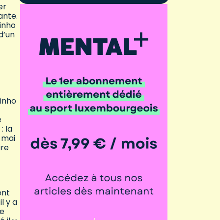
er
ante.
ginho
d’un
ginho
e
: la
6 mai
ire
ent
l y a
de