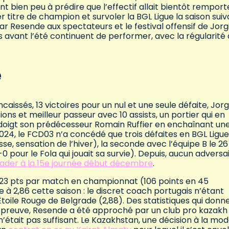
nt bien peu à prédire que l’effectif allait bientôt remport
 titre de champion et survoler la BGL Ligue la saison suiv
ar Resende aux spectateurs et le festival offensif de Jor
rs avant l’été continuent de performer, avec la régularité 
e
caissés, 13 victoires pour un nul et une seule défaite, Jor
ions et meilleur passeur avec 10 assists, un portier qui en
 doigt son prédécesseur Romain Ruffier en enchaînant un
2024, le FCD03 n’a concédé que trois défaites en BGL Ligue 
se, sensation de l’hiver), la seconde avec l’équipe B le 2
0 pour le Fola qui jouait sa survie). Depuis, aucun adversa
eader à la 15e journée début décembre
.
 2,23 pts par match en championnat (106 points en 45
 à 2,86 cette saison : le discret coach portugais n’étant
Étoile Rouge de Belgrade (2,88). Des statistiques qui donn
 preuve, Resende a été approché par un club pro kazakh i
était pas suffisant. Le Kazakhstan, une décision à la mo