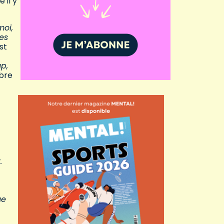
 il y
moi,
des
st
up,
mbre
.
ue