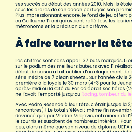
ses succès du début des années 2010. Mais ils étaie
sous les ordres de son coach portugais son premier
Plus impressionnant encore, le fond de jeu offert p
ou Guillaume Trani qui avaient raflé tous les laurie
métronome et la précision d’un orfèvre.
À faire tourner la têt
Les chiffres sont sans appel : 37 buts marqués, 5 en
sur le podium des meilleurs buteurs avec 11 réalisat
début de saison a fait oublier d’un claquement de
série inédite de 7 clean sheets… Sur l’année civile 
première à la loyale le 30 mars (4-3 pour la Jeunes
après-midi où la Cité du Fer célébrait ses héros (2-
ne l’avait l’emporté jusqu’au
Racing, tombeur du l
Avec Pedro Resende à leur tête, c’était jusque là
rencontres) ! Le total s’élèvait même fin novembre
devancé que par Vladan Milojevic, entraîneur de l’
le tournis et suscitent de nombreux intérêts… Pour
peu, alors même que son niveau de diplôme UEFA n’