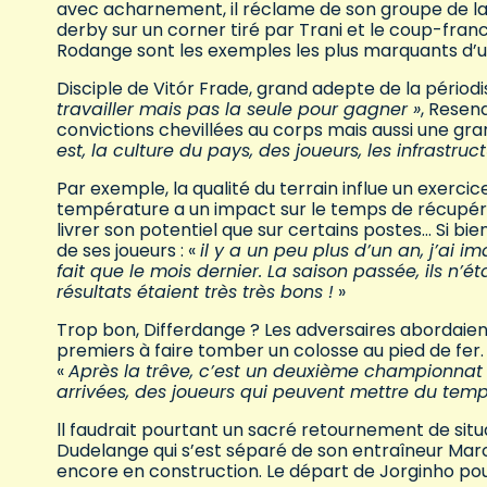
avec acharnement, il réclame de son groupe de la di
derby sur un corner tiré par Trani et le coup-fra
Rodange sont les exemples les plus marquants d’u
Disciple de Vitór Frade, grand adepte de la périod
travailler mais pas la seule pour gagner »
, Resen
convictions chevillées au corps mais aussi une gra
est, la culture du pays, des joueurs, les infrastru
Par exemple, la qualité du terrain influe un exerci
température a un impact sur le temps de récupérat
livrer son potentiel que sur certains postes… Si bien 
de ses joueurs : «
il y a un peu plus d’un an, j’ai i
fait que le mois dernier. La saison passée, ils n’
résultats étaient très très bons !
»
Trop bon, Differdange ? Les adversaires abordaien
premiers à faire tomber un colosse au pied de fer. 
«
Après la trêve, c’est un deuxième championnat 
arrivées, des joueurs qui peuvent mettre du tem
ll faudrait pourtant un sacré retournement de situ
Dudelange qui s’est séparé de son entraîneur Marco
encore en construction. Le départ de Jorginho pou