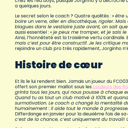
chez les red boys, puisque Jorginho y a décroché 
a quelques jours.
Le secret selon le coach ? Quatre qualités : «
être 
boire un verre, aller en discothèque, rigoler. Mais
blagues dans le vestiaire juste avant, on sait que j
aussi essentiel : «
je peux me tromper, et je sais le 
Ainsi, l’honnêteté est la troisième vertu cardinale. E
mais c’est pour être constructif. Je les critique ma
rejoindre un club pro très rapidement, Jorginho n’
Histoire de cœur
Et ils le lui rendent bien. Jamais un joueur du FCD
offert son premier maillot sous les
couleurs des Ro
grinta tous les jours, qui nous pousse à chaque 
Quand tu as tout un club motivé à 100% et quand 
surmotivation. Le coach a changé la mentalité 
humainement : il aide tout le monde à progresser
Differdange en janvier pour la deuxième fois de sa
c’est de la chance, c’est uniquement du travail! U