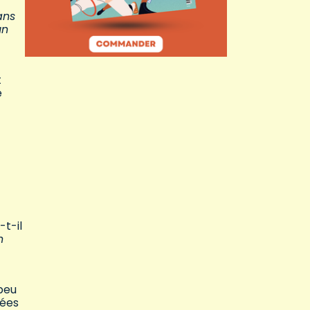
ans
un
t
e
t-il
n
 peu
tées