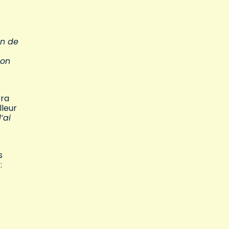
on de
 on
rra
lleur
’ai
s
: