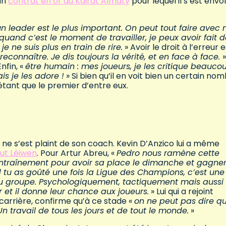
un
contrat en or au Kairat Almaty
pour lequel il s’est envolé
un leader est le plus important. On peut tout faire avec 
 quand c’est le moment de travailler, je peux avoir fait 
e ne suis plus en train de rire.
» Avoir le droit à l’erreur e
reconnaître. Je dis toujours la vérité, et en face à face.
»
nfin, «
être humain : mes joueurs, je les critique beauco
is je les adore !
» Si bien qu’il en voit bien un certain no
étant que le premier d’entre eux.
03 ne s’est plaint de son coach. Kevin D’Anzico lui a même
ut Léiwen
. Pour Artur Abreu, «
Pedro nous ramène cette
entraînement pour avoir sa place le dimanche et gagner
tu as goûté une fois la Ligue des Champions, c’est une
du groupe. Psychologiquement, tactiquement mais aussi
 et il donne leur chance aux joueurs.
» Lui qui a rejoint
 carrière, confirme qu’à ce stade «
on ne peut pas dire q
n travail de tous les jours et de tout le monde.
»