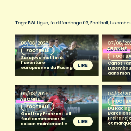
Tags: 
BGL Ligue
fc differdange 03
Football
Luxembo
08/08/2026
07/08/20
ABONNÉ
FOOTBALL
FOOTBA
Sarajevo met fin à
l’aventure
Carlos Fan
LIRE
européenne du Racing
Luxembour
dans mon
05/08/2026
04/08/20
ABONNÉ
FOOTBA
FOOTBALL
Du Racing
Barcelone 
Geoffrey Franzoni : « Il
Freire rej
faut commencer la
LIRE
et marque
saison maintenant »