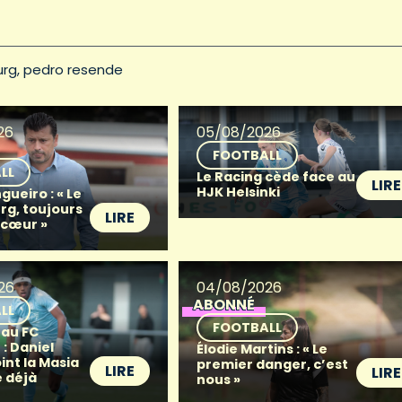
urg
pedro resende
26
05/08/2026
FOOTBALL
LL
Le Racing cède face au
LIRE
HJK Helsinki
gueiro : « Le
g, toujours
LIRE
 cœur »
26
04/08/2026
ABONNÉ
LL
FOOTBALL
 au FC
: Daniel
Élodie Martins : « Le
oint la Masia
premier danger, c’est
LIRE
LIRE
 déjà
nous »