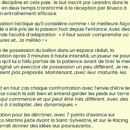
scipline et cela paie : le but inscrit par Leandro dans le
nc en deux temps transformé à la réception par Brusco à
n entraînement efficace.
isation tactique qu’il considère comme «
la meilleure faç
de a été pris de la passion foot depuis l’enfance. Avec des
nde faculté d’adaptation :
« Il faut savoir comprendre où
ctures et… la météo !
»
ce de possession du ballon dans un espace réduit, la
ion après 3 minutes à haute intensité, un joueur ne pou
qu’il lui a fallu parfois de la patience avant de tirer le mei
maginé un exercice de possession un peu différent. Je ne l
étaient pas préparés. Maintenant, avec leur maturité, les
t en tout cas chaque confrontation avec l’envie d’être le
Le coach le sait bien et entend garder les pieds sur terre 
qui commence et qui peut être très différent. Avec des
ps à s’adapter, des dynamiques.
»
ation pour les détrôner, avec 7 points d’avance sur
 Martino juste avant la Saint-Sylvestre, et sur le Racing
rrait donner des idées aux poursuivants…