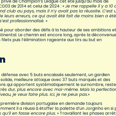
a privé de Champion’s League cet été jusqu’au mois de
CD03 de 2014 et celui de 2024 : «
Je me rappelle il y a 10 
d club au pays, mais il n’y avait pas la réussite. C’est 
e leurs erreurs, ce qui avait été fait de moins bien a été
s’est professionnalisé.
»
é pour aborder des défis à la hauteur de ses ambitions e
tinental. Le chemin est encore long, après la déconvenu
filets puis l’élimination rageante aux tirs au but en
on
ure défense avec 5 buts encaissés seulement, un gardien
 solide, meilleure attaque avec 37 buts marqués et des
tons qui apportent systématiquement le surnombre, reste-
le, très dur, plus encore avec moi-même. Mais la perfectio
veau, je veux faire plus. Ici, je ne peux pas.
»
n première division portugaise en demande toujours
ent il a réussi à étoffer la palette d’un Jorginho en si
s qu’il en fasse encore plus.
» Travaillant les phases arrê