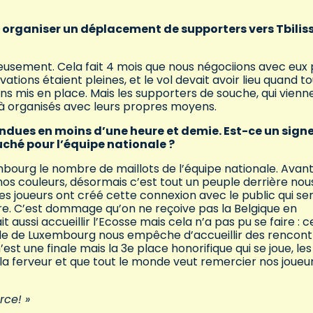
r organiser un déplacement de supporters vers Tbiliss
eusement. Cela fait 4 mois que nous négociions avec eux
tions étaient pleines, et le vol devait avoir lieu quand to
ons mis en place. Mais les supporters de souche, qui vienn
déjà organisés avec leurs propres moyens.
endues en moins d’une heure et demie. Est-ce un sign
ché pour l’équipe nationale ?
bourg le nombre de maillots de l’équipe nationale. Avant, 
os couleurs, désormais c’est tout un peuple derrière nou
les joueurs ont créé cette connexion avec le public qui se
re. C’est dommage qu’on ne reçoive pas la Belgique en
t aussi accueillir l’Ecosse mais cela n’a pas pu se faire : c
stade de Luxembourg nous empêche d’accueillir des rencon
est une finale mais la 3e place honorifique qui se joue, les
la ferveur et que tout le monde veut remercier nos joueu
rce! »