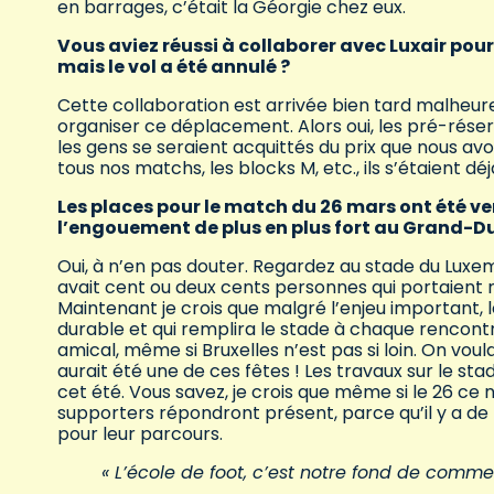
en barrages, c’était la Géorgie chez eux.
Vous aviez réussi à collaborer avec Luxair pou
mais le vol a été annulé ?
Cette collaboration est arrivée bien tard malheur
organiser ce déplacement. Alors oui, les pré-réserva
les gens se seraient acquittés du prix que nous av
tous nos matchs, les blocks M, etc., ils s’étaient 
Les places pour le match du 26 mars ont été v
l’engouement de plus en plus fort au Grand-Du
Oui, à n’en pas douter. Regardez au stade du Luxem
avait cent ou deux cents personnes qui portaient n
Maintenant je crois que malgré l’enjeu important, 
durable et qui remplira le stade à chaque rencont
amical, même si Bruxelles n’est pas si loin. On voulai
aurait été une de ces fêtes ! Les travaux sur le 
cet été. Vous savez, je crois que même si le 26 ce n’
supporters répondront présent, parce qu’il y a de 
pour leur parcours.
« L’école de foot, c’est notre fond de comme