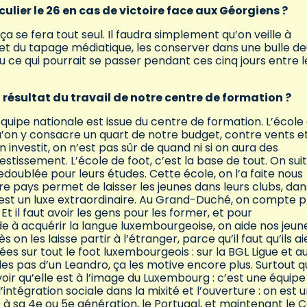
lier le 26 en cas de victoire face aux Géorgiens ?
a se fera tout seul. Il faudra simplement qu’on veille à
et du tapage médiatique, les conserver dans une bulle de
u ce qui pourrait se passer pendant ces cinq jours entre l
sultat du travail de notre centre de formation ?
équipe nationale est issue du centre de formation. L’école
qu’on y consacre un quart de notre budget, contre vents e
investit, on n’est pas sûr de quand ni si on aura des
stissement. L’école de foot, c’est la base de tout. On suit
doublée pour leurs études. Cette école, on l’a faite nous
e pays permet de laisser les jeunes dans leurs clubs, dan
c’est un luxe extraordinaire. Au Grand-Duché, on compte p
Et il faut avoir les gens pour les former, et pour
e à acquérir la langue luxembourgeoise, on aide nos jeun
 on les laisse partir à l’étranger, parce qu’il faut qu’ils a
es sur tout le foot luxembourgeois : sur la BGL Ligue et au
r les pas d’un Leandro, ça les motive encore plus. Surtout 
voir qu’elle est à l’image du Luxembourg : c’est une équipe
’intégration sociale dans la mixité et l’ouverture : on est 
st à sa 4e ou 5e génération, le Portugal, et maintenant le 