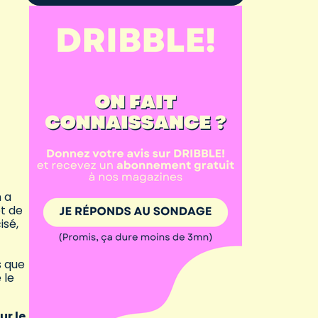
n a
et de
isé,
s que
 le
ur le