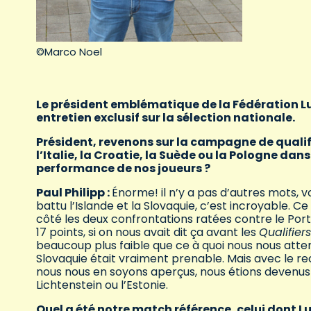
©Marco Noel
Le président emblématique de la Fédération L
entretien exclusif sur la sélection nationale.
Président, revenons sur la campagne de qualifi
l’Italie, la Croatie, la Suède ou la Pologne dan
performance de nos joueurs ?
Paul Philipp :
Énorme! il n’y a pas d’autres mots, v
battu l’Islande et la Slovaquie, c’est incroyable. Ce
côté les deux confrontations ratées contre le Port
17 points, si on nous avait dit ça avant les
Qualifiers
beaucoup plus faible que ce à quoi nous nous attend
Slovaquie était vraiment prenable. Mais avec le rec
nous nous en soyons aperçus, nous étions devenus 
Lichtenstein ou l’Estonie.
Quel a été notre match référence, celui dont Lu