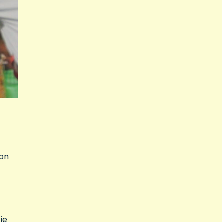
 on
 je