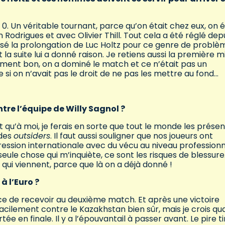
à 0. Un véritable tournant, parce qu’on était chez eux, on é
son Rodrigues et avec Olivier Thill. Tout cela a été réglé dep
ussé la prolongation de Luc Holtz pour ce genre de problè
t la suite lui a donné raison. Je retiens aussi la première m
aiment bon, on a dominé le match et ce n’était pas un
me si on n’avait pas le droit de ne pas les mettre au fond…
re l’équipe de Willy Sagnol ?
t qu’à moi, je ferais en sorte que tout le monde les prése
 des
outsiders
. Il faut aussi souligner que nos joueurs ont
 pression internationale avec du vécu au niveau professionn
seule chose qui m’inquiète, ce sont les risques de blessure
qui viennent, parce que là on a déjà donné !
à l’Euro ?
ance de recevoir au deuxième match. Et après une victoire
facilement contre le Kazakhstan bien sûr, mais je crois q
 en finale. Il y a l’épouvantail à passer avant. Le pire t