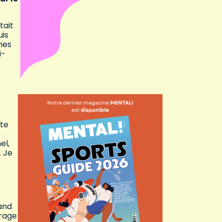
tait
uis
mes
i-
nte
el,
. Je
uand
irage