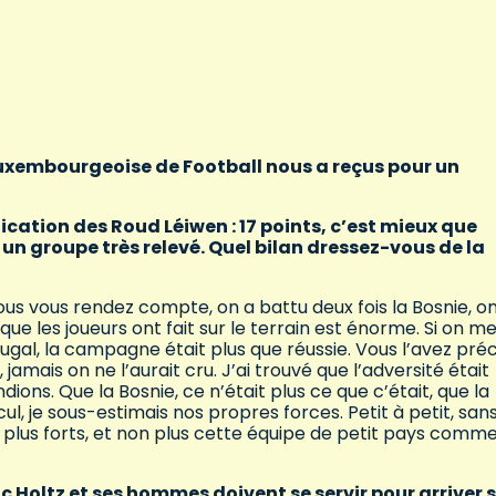
uxembourgeoise de Football nous a reçus pour un
cation des Roud Léiwen : 17 points, c’est mieux que
s un groupe très relevé. Quel bilan dressez-vous de la
ous vous rendez compte, on a battu deux fois la Bosnie, o
 que les joueurs ont fait sur le terrain est énorme. Si on m
ugal, la campagne était plus que réussie. Vous l’avez préc
, jamais on ne l’aurait cru. J’ai trouvé que l’adversité était
ions. Que la Bosnie, ce n’était plus ce que c’était, que la
ul, je sous-estimais nos propres forces. Petit à petit, san
plus forts, et non plus cette équipe de petit pays comme
c Holtz et ses hommes doivent se servir pour arriver s