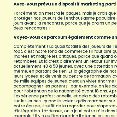
Avez-vous prévu un dispositif marketing particu
Forcément, on mettra le paquet, mais je crois que ç
protéger nos joueurs de l’enthousiasme populaire 
jours avant la rencontre, parce que je crains un pe
deux rencontres !
Voyez-vous ce parcours également comme un ré
Complètement ! La quasi totalité des joueurs de l’
foot, c’est notre fond de commerce ! Il faut dire 
marées et malgré les critiques, parce que quand on 
retombées. Et là c’est clairement un retour sur inve
actuellement 40 à 50 jeunes, avec une attention re
même, en partant de rien. Et la géographie de notr
leurs lycées, et de venir au centre de formation, 
de mille équipes de jeunes, c’est un vivier énorme ! 
accompagner les parents : par exemple, on les aid
pour l’obtention de la nationalité avant 18 ans. Après
l’expérience professionnelle, et cela a des retombé
sur les jeunes : quand ils voient qu’ils marchent su
notre équipe, il suffit de la regarder pour s’aperce
d’intégration. Là-dessus, on a joué notre rôle dans l
exemple ! Il y a eu l’immigration italienne qui en e