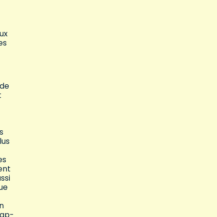
ux
es
 de
t
s
lus
es
ient
ssi
que
un
Cap-