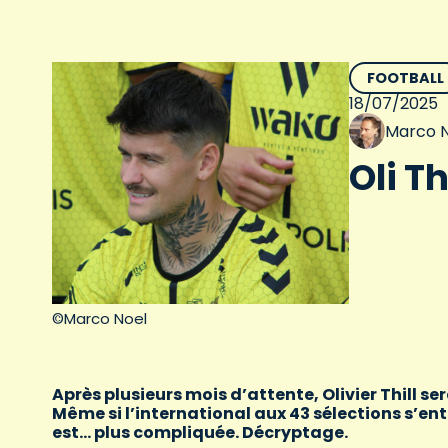
FOOTBALL
18/07/2025
Marco N
Oli T
©Marco Noel
Après plusieurs mois d’attente, Olivier Thill se
Même si l’international aux 43 sélections s’ent
est… plus compliquée. Décryptage.