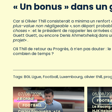
« Un bonus » dans un 
Car si Olivier Thill consisterait a minima un renfort
plus-value non négligeable »
, son départ probab
choses
» : et le président de rappeler les arrivées
Guett Guett, ou encore Denis Ahmetxhekaj dans u
projet
« .
Oli Thill de retour au Progrès, à n’en pas douter : 
combien de temps ?
Tags: 
BGL Ligue
Football
Luxembourg
olivier thill
prog
07/08/2026
05/08/20
ABONNÉ
FOOTBA
FOOTBALL
Le Racing
HJK Helsin
Carlos Fangueiro : « Le