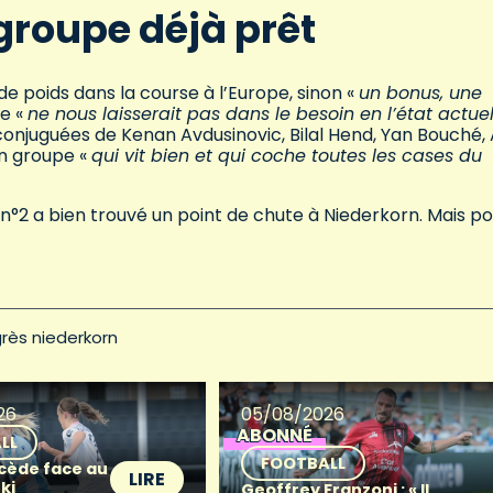
groupe déjà prêt
 de poids dans la course à l’Europe, sinon «
un bonus, une
le «
ne nous laisserait pas dans le besoin en l’état actue
 conjuguées de Kenan Avdusinovic, Bilal Hend, Yan Bouché, 
n groupe «
qui vit bien et qui coche toutes les cases du
le n°2 a bien trouvé un point de chute à Niederkorn. Mais p
rès niederkorn
26
05/08/2026
ABONNÉ
LL
FOOTBALL
 cède face au
LIRE
ki
Geoffrey Franzoni : « Il