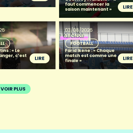
faut commencer la
LIRE
saison maintenant »
26
03/08/2026
ABONNÉ
LL
FOOTBALL
ins : « Le
Farid Ikene : « Chaque
anger, c’est
match est comme une
LIRE
LIRE
finale »
VOIR PLUS