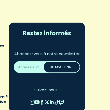
Restez informés
…
Abonnez-vous à notre newsletter
Adresse
email
JE M’ABONNE
*
Suivez-nous !
rn ?
tion