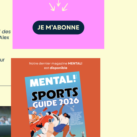
l des
Alex
our