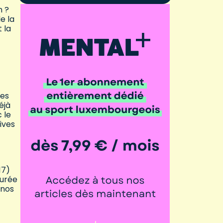
n ?
e la
 la
ues
éjà
 le
ives
17)
surée
 nos