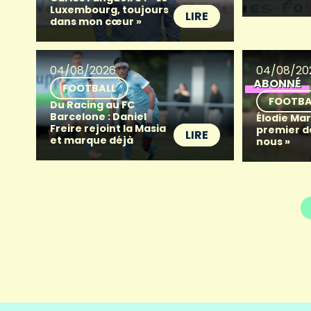
Luxembourg, toujours
LIRE
dans mon cœur »
04/08/2026
04/08/20
ABONNÉ
FOOTBALL
FOOTBA
Du Racing au FC
Barcelone : Daniel
Élodie Mart
Freire rejoint la Masia
premier d
LIRE
et marque déjà
nous »