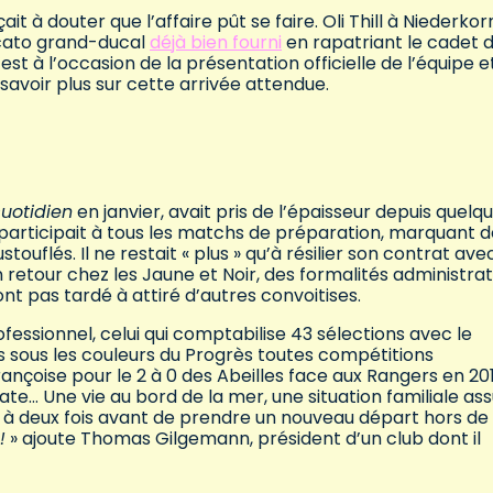
 à douter que l’affaire pût se faire. Oli Thill à Niederkor
rcato grand-ducal
déjà bien fourni
en rapatriant le cadet d
st à l’occasion de la présentation officielle de l’équipe et
savoir plus sur cette arrivée attendue.
uotidien
en janvier, avait pris de l’épaisseur depuis quelq
t participait à tous les matchs de préparation, marquant d
uflés. Il ne restait « plus » qu’à résilier son contrat avec
n retour chez les Jaune et Noir, des formalités administrat
ont pas tardé à attiré d’autres convoitises.
essionnel, celui qui comptabilise 43 sélections avec le
 sous les couleurs du Progrès toutes compétitions
ançoise pour le 2 à 0 des Abeilles face aux Rangers en 20
oate… Une vie au bord de la mer, une situation familiale as
 pas à deux fois avant de prendre un nouveau départ hors de
!
» ajoute Thomas Gilgemann, président d’un club dont il