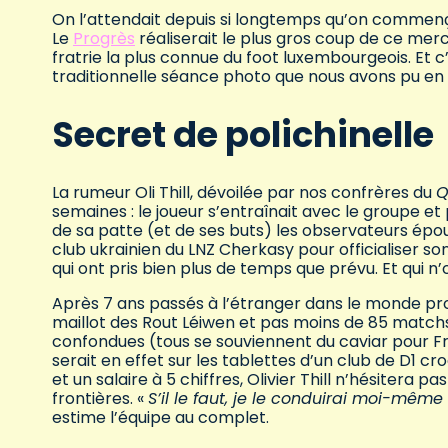
On l’attendait depuis si longtemps qu’on commençait
Le
Progrès
réaliserait le plus gros coup de ce me
fratrie la plus connue du foot luxembourgeois. Et c’e
traditionnelle séance photo que nous avons pu en 
Secret de polichinelle
La rumeur Oli Thill, dévoilée par nos confrères du
Q
semaines : le joueur s’entraînait avec le groupe e
de sa patte (et de ses buts) les observateurs épousto
club ukrainien du LNZ Cherkasy pour officialiser so
qui ont pris bien plus de temps que prévu. Et qui n’
Après 7 ans passés à l’étranger dans le monde prof
maillot des Rout Léiwen et pas moins de 85 matchs
confondues (tous se souviennent du caviar pour Fr
serait en effet sur les tablettes d’un club de D1 cr
et un salaire à 5 chiffres, Olivier Thill n’hésitera
frontières. «
S’il le faut, je le conduirai moi-même 
estime l’équipe au complet.