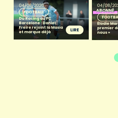
04/08/2026
04/08/20
ABONNÉ
FOOTBALL
FOOTBA
Du Racing au FC
Barcelone : Daniel
Élodie Mart
Freire rejoint la Masia
premier d
LIRE
et marque déjà
nous »