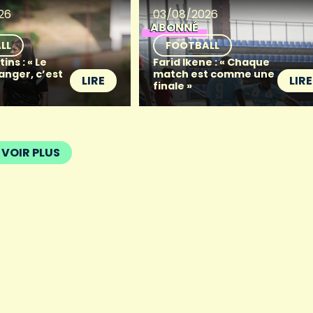
26
03/08/2026
ABONNÉ
LL
FOOTBALL
ins : « Le
Farid Ikene : « Chaque
anger, c’est
match est comme une
LIRE
LIRE
finale »
VOIR PLUS