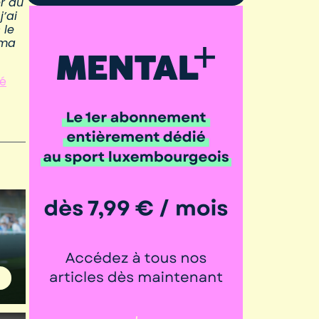
er au
j’ai
 le
 ma
ié