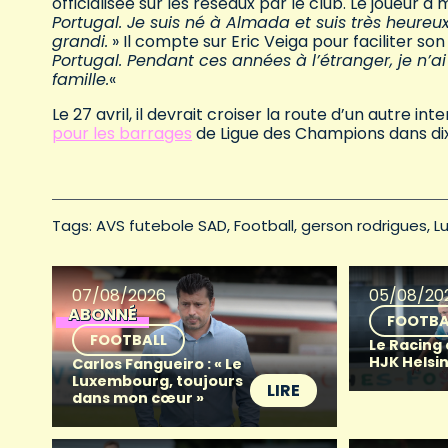
officialisée sur les réseaux par le club. Le joueur
Portugal. Je suis né à Almada et suis très heureux 
grandi.
» Il compte sur Eric Veiga pour faciliter son 
Portugal. Pendant ces années à l’étranger, je n’a
famille.
«
Le 27 avril, il devrait croiser la route d’un autre in
pour les barrages
de Ligue des Champions dans dix 
Tags: 
AVS futebole SAD
Football
gerson rodrigues
L
07/08/2026
05/08/20
ABONNÉ
FOOTBA
FOOTBALL
Le Racing
HJK Helsin
Carlos Fangueiro : « Le
Luxembourg, toujours
LIRE
dans mon cœur »