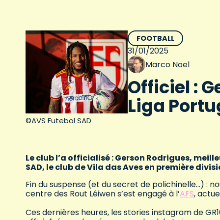
FOOTBALL
31/01/2025
Marco Noel
Officiel :
Liga Portu
©AVS Futebol SAD
Le club l’a officialisé : Gerson Rodrigues, meil
SAD, le club de Vila das Aves en première divis
Fin du suspense (et du secret de polichinelle…) : n
centre des Rout Léiwen s’est engagé à l’
AFS
, actu
Ces dernières heures, les stories instagram de GR