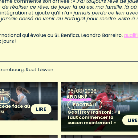
 a même commenté son arrivée : «
J’ai toujours rêvé de jou
de réaliser ce rêve, de jouer là où est ma famille, là où 
intégration et ajoute qu’il n’a «
jamais perdu ce lien avec
i jamais cessé de venir au Portugal pour rendre visite à
ternational qui évolue au SL Benfica, Leandro Barreiro,
qualif
jours !
uxembourg
Rout Léiwen
26
05/08/2026
ABONNÉ
LL
FOOTBALL
 cède face au
LIRE
ki
Geoffrey Franzoni : « Il
faut commencer la
LIRE
saison maintenant »