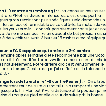
rsch 1-0 contre Bettembourg)
: « J’ai connu un peu toutes
re la PH et les divisions inférieures, c’est d’une part la
signes qu’on reçoit sont plus spécifiques. Cela demande un
aff fait un boulot formidable de ce côté-là. Le match du w
 les yeux fermés. Il connaît parfaitement son sujet et no
. Je ne me suis pas fixé un objectif de but précis, mais si
à deux chiffres. Mais, 3 buts et 15 assists avec l’équipe qu
pour le FC Koeppchen qui amène le 2-0 contre
l, semaine après semaine a été récompensé par une victoi
e était très méritée. Lorentzweiler ne nous a jamais mis 
ez naturellement. Notre arrière droit est venu amener le
r en un temps. C’est ainsi que j’ai eu l’idée de la talonnade
2-0. »
e lors de la victoire 1-0 contre Feulen)
: « On a très 
emettant tout de suite au travail. On a remporté une vict
squ’à la fin. Mon but ? Vu la distance et la position, je m
en prise du coup de pied et elle a tout de suite pris la bonne