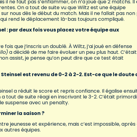
s il ne faut pas s’enflammer, on n’a joué que 2 matchs. Il
rentes. On a tout de suite vu que Wiltz est une équipe
 sur nous dès le début du match. Mais il ne fallait pas non 
e qui rend le déplacement là-bas toujours compliqué.
l : par deux fois vous placez votre équipe aux
fois que j’inscris un doublé. À Wiltz, j’ai joué en défense
llo)
a décidé de me faire évoluer un peu plus haut. C’était
on assist, je pense qu’on peut dire que ce test était
Steinsel est revenu de 0-2 à 2-2. Est-ce que le doute 
nsel a réduit le score et repris confiance. Il égalise ensui
 tout de suite réagi en inscrivant le 3-2. C’était primordial
 le suspense avec un penalty.
miner la saison ?
tre jeunesse et expérience, mais c’est impossible, après
x autres équipes.