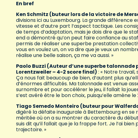
En bref
Ken Schmitz (buteur lors de la victoire de Me
divisions ici au Luxembourg. La grande différence ent
vitesse et d’autre part l’aspect tactique. Les con
de temps d’adaptation, mais je dois dire que le st
end a démontré qu’on peut faire confiance au staff
permis de réaliser une superbe prestation collective
vous en voulez un, on va dire que je veux un nombre 
réalise une belle saison, ça me va aussi. »
Paolo Buzzi (Auteur d’une superbe talonnade 
Lorentzweiler – 4-2 score final)
: « Notre travai
Ça nous fait beaucoup de bien, d’autant plus qu’ell
d’énormes difficultés. Ma talonnade est venue ass
surnombre et pour accélérer le jeu, il fallait la joue
s’est avéré être le bon choix, puisqu’elle amène le 
Tiago Semedo Monteiro (buteur pour Walferdang
digéré la défaite inaugurale à Bettembourg en se r
méritée où on a su montrer du caractère du début ju
suis dit qu’il fallait que je la frappe fort. Je l’ai bi
trajectoire. »