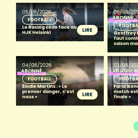
05/08/2026
05/08/20
ABONNÉ
FOOTBALL
FOOTBA
Le Racing cède face au
LIRE
HJK Helsinki
Geoffrey Fr
faut com
saison ma
04/08/2026
03/08/20
ABONNÉ
ABONNÉ
FOOTBALL
FOOTBA
Élodie Martins : « Le
Farid Iken
premier danger, c’est
match es
LIRE
nous »
finale »