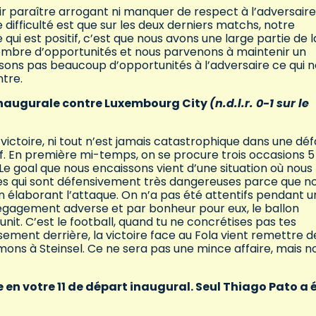
r paraître arrogant ni manquer de respect à l’adversaire,
difficulté est que sur les deux derniers matchs, notre
 qui est positif, c’est que nous avons une large partie de l
nombre d’opportunités et nous parvenons à maintenir un
ssons pas beaucoup d’opportunités à l’adversaire ce qui 
ntre.
 inaugurale contre Luxembourg City
(n.d.l.r. 0-1 sur le
victoire, ni tout n’est jamais catastrophique dans une défa
if. En première mi-temps, on se procure trois occasions 5
) Le goal que nous encaissons vient d’une situation où nous
ses qui sont défensivement très dangereuses parce que n
en élaborant l’attaque. On n’a pas été attentifs pendant 
dégagement adverse et par bonheur pour eux, le ballon
unit. C’est le football, quand tu ne concrétises pas tes
usement derrière, la victoire face au Fola vient remettre d
irmons à Steinsel. Ce ne sera pas une mince affaire, mais n
 en votre 11 de départ inaugural. Seul Thiago Pato a 