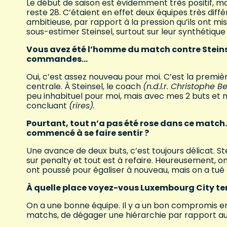
Le début de saison est évidemment très positif, mai
reste 28. C’étaient en effet deux équipes très diffé
ambitieuse, par rapport à la pression qu’ils ont mis
sous-estimer Steinsel, surtout sur leur synthétiqu
Vous avez été l’homme du match contre Steinse
commandes…
Oui, c’est assez nouveau pour moi. C’est la première 
centrale. À Steinsel, le coach
(n.d.l.r. Christophe Be
peu inhabituel pour moi, mais avec mes 2 buts et m
concluant
(rires).
Pourtant, tout n’a pas été rose dans ce match. 
commencé à se faire sentir ?
Une avance de deux buts, c’est toujours délicat. Stei
sur penalty et tout est à refaire. Heureusement, on a
ont poussé pour égaliser à nouveau, mais on a tué
À quelle place voyez-vous Luxembourg City ter
On a une bonne équipe. Il y a un bon compromis en
matchs, de dégager une hiérarchie par rapport au