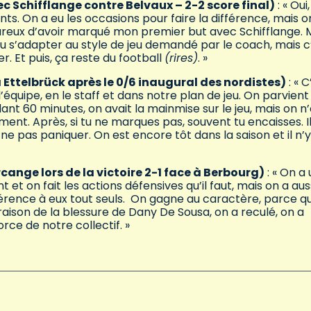
ec Schifflange contre Belvaux – 2-2 score final)
: « Oui,
ints. On a eu les occasions pour faire la différence, mais o
ureux d’avoir marqué mon premier but avec Schifflange.
allu s’adapter au style de jeu demandé par le coach, mais c
r. Et puis, ça reste du football
(rires)
. »
Ettelbrück après le 0/6 inaugural des nordistes)
: « C
’équipe, en le staff et dans notre plan de jeu. On parvient
t 60 minutes, on avait la mainmise sur le jeu, mais on n
ent. Après, si tu ne marques pas, souvent tu encaisses. I
ne pas paniquer. On est encore tôt dans la saison et il n’y
nge lors de la victoire 2-1 face à Berbourg)
: « On a
 et on fait les actions défensives qu’il faut, mais on a aus
ifférence à eux tout seuls. On gagne au caractère, parce q
aison de la blessure de Dany De Sousa, on a reculé, on a
orce de notre collectif. »