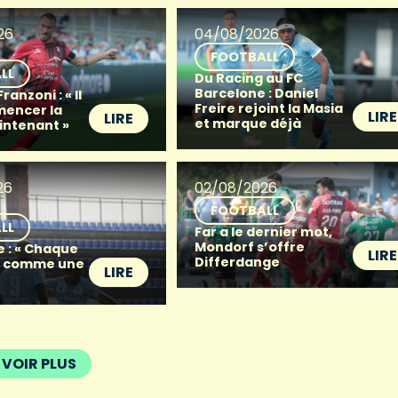
26
04/08/2026
FOOTBALL
LL
Du Racing au FC
Barcelone : Daniel
anzoni : « Il
Freire rejoint la Masia
mencer la
LIRE
LIRE
et marque déjà
intenant »
26
02/08/2026
FOOTBALL
LL
Far a le dernier mot,
Mondorf s’offre
e : « Chaque
LIRE
Differdange
t comme une
LIRE
VOIR PLUS