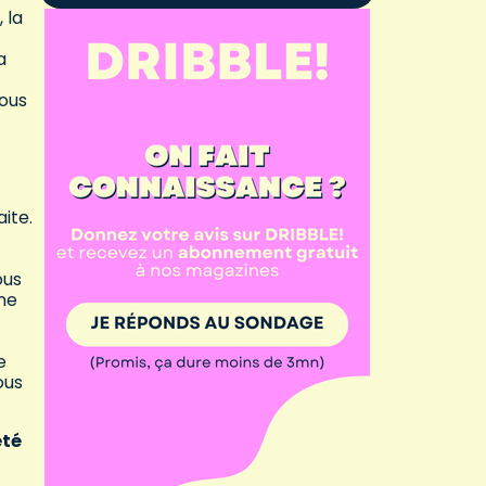
 la
a
nous
ite.
ous
une
e
ous
été