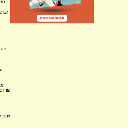
 en
plus
 un
a
te
. Ils
 deux