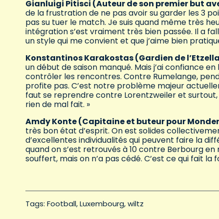
Gianluigi Pitisci (Auteur de son premier but av
de la frustration de ne pas avoir su garder les 3 po
pas su tuer le match. Je suis quand même très he
intégration s’est vraiment très bien passée. Il a f
un style qui me convient et que j’aime bien pratique
Konstantinos Karakostas (Gardien de l’Etzella 
un début de saison manqué. Mais j’ai confiance en l
contrôler les rencontres. Contre Rumelange, pendan
profite pas. C’est notre problème majeur actuellem
faut se reprendre contre Lorentzweiler et surtout, 
rien de mal fait. »
Amdy Konte (Capitaine et buteur pour Monderca
très bon état d’esprit. On est solides collectivement
d’excellentes individualités qui peuvent faire la d
quand on s’est retrouvés à 10 contre Berbourg en r
souffert, mais on n’a pas cédé. C’est ce qui fait la f
Tags: 
Football
Luxembourg
wiltz