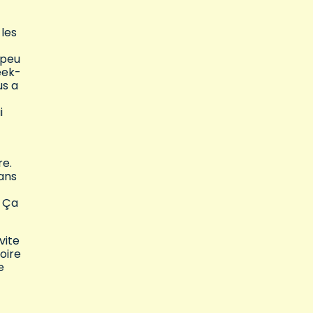
 les
 peu
eek-
us a
i
re.
dans
. Ça
vite
oire
e