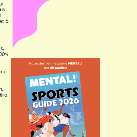
si
ous
e
et à
s,
100%
e
ine
h,
ira.
n