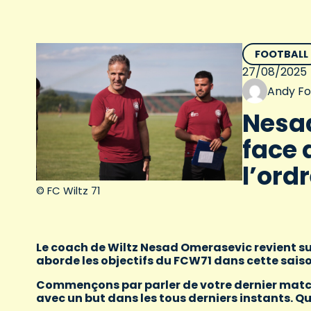
FOOTBALL
27/08/2025
Andy F
Nesad
face 
l’ordr
© FC Wiltz 71
Le coach de Wiltz Nesad Omerasevic revient sur
aborde les objectifs du FCW71 dans cette sai
Commençons par parler de votre dernier match, 
avec un but dans les tous derniers instants. 