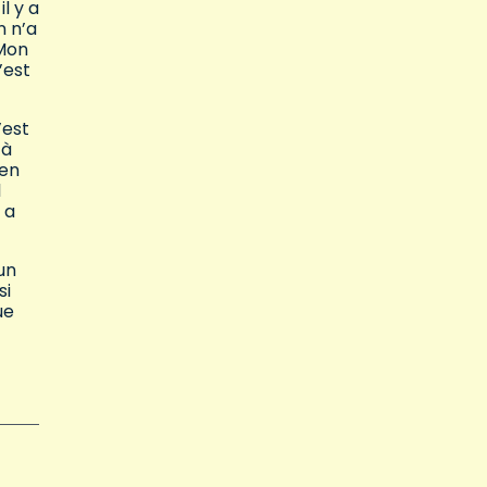
 il y a
n n’a
 Mon
’est
’est
 à
’en
l
 a
 un
si
ue