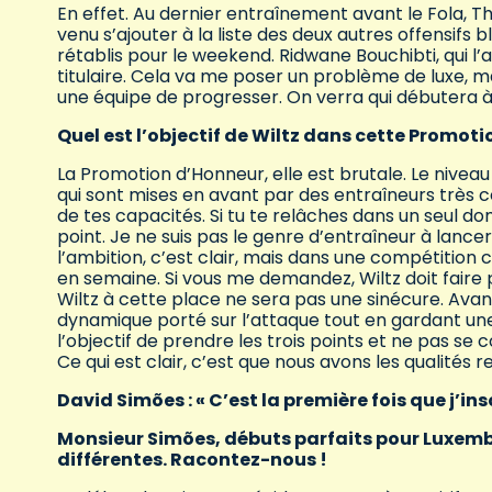
En effet. Au dernier entraînement avant le Fola, Th
venu s’ajouter à la liste des deux autres offensifs 
rétablis pour le weekend. Ridwane Bouchibti, qui l’
titulaire. Cela va me poser un problème de luxe, m
une équipe de progresser. On verra qui débutera à
Quel est l’objectif de Wiltz dans cette Promot
La Promotion d’Honneur, elle est brutale. Le niveau
qui sont mises en avant par des entraîneurs très 
de tes capacités. Si tu te relâches dans un seul d
point. Je ne suis pas le genre d’entraîneur à lance
l’ambition, c’est clair, mais dans une compétitio
en semaine. Si vous me demandez, Wiltz doit faire 
Wiltz à cette place ne sera pas une sinécure. Avant
dynamique porté sur l’attaque tout en gardant un
l’objectif de prendre les trois points et ne pas se 
Ce qui est clair, c’est que nous avons les qualité
David Simões : « C’est la première fois que j’ins
Monsieur Simões, débuts parfaits pour Luxembou
différentes. Racontez-nous !