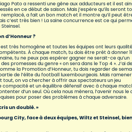
iago Pato a ressenti une gêne aux adducteurs et il est ain
blessés en ce début de saison. Mais j’espère qu’ils seront t
a remplacé, a fait un bon match et il montre qu’il peut êtr
ais c’est très bien ! La saine concurrence est ce qui perm
 Steinsel.
ion d’Honneur ?
 est très homogène et toutes les équipes ont leurs qualité
compétents. À chaque match, tu dois être prêt à donner 
omaine, tu ne peux pas espérer gagner ne serait-ce qu’un
r des promesses du genre « on sera dans le Top 4 ». J’ai d
n comme la Promotion d’Honneur, tu dois regarder de sema
partie de l’élite du football luxembourgeois. Mais ramener
 tout, on va chercher à offrir aux spectateurs un jeu
e compacité et un équilibre défensif avec à chaque matc
contenter d’un seul. Où cela nous mènera, l’avenir nous le d
s requises pour poser des problèmes à chaque adversaire.
cris un doublé. »
rg City, face à deux équipes, Wiltz et Steinsel, bie