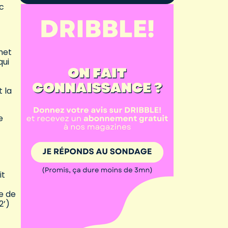
nc
met
qui
t la
e
it
ie de
2’)