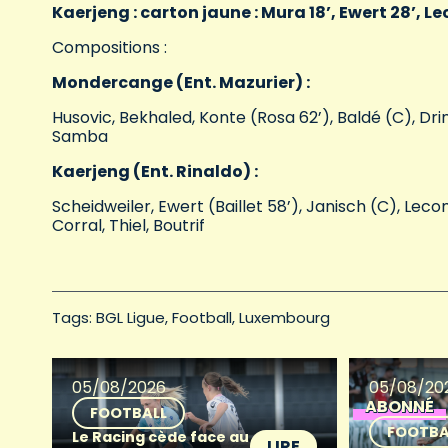
Kaerjeng : carton jaune : Mura 18’, Ewert 28’, Le
Compositions :
Mondercange (Ent. Mazurier) :
Husovic, Bekhaled, Konte (Rosa 62’), Baldé (C), Dri
Samba
Kaerjeng (Ent. Rinaldo) :
Scheidweiler, Ewert (Baillet 58’), Janisch (C), Lec
Corral, Thiel, Boutrif
Tags: 
BGL Ligue
Football
Luxembourg
05/08/2026
05/08/20
ABONNÉ
FOOTBALL
FOOTBA
Le Racing cède face au
LIRE