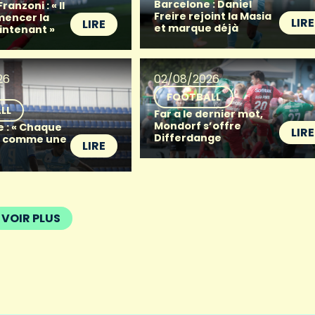
Barcelone : Daniel
anzoni : « Il
Freire rejoint la Masia
mencer la
LIRE
LIRE
et marque déjà
intenant »
26
02/08/2026
FOOTBALL
LL
Far a le dernier mot,
Mondorf s’offre
e : « Chaque
LIRE
Differdange
t comme une
LIRE
VOIR PLUS