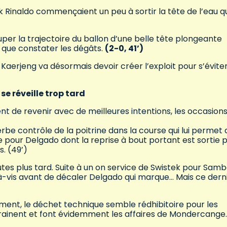
Rinaldo commençaient un peu à sortir la tête de l’eau qu
uper la trajectoire du ballon d’une belle tête plongeante
 que constater les dégâts.
(2-0, 41’)
aerjeng va désormais devoir créer l’exploit pour s’évite
se réveille trop tard
t de revenir avec de meilleures intentions, les occasion
be contrôle de la poitrine dans la course qui lui permet 
 pour Delgado dont la reprise à bout portant est sortie 
s. (49’)
es plus tard. Suite à un on service de Swistek pour Sam
-à-vis avant de décaler Delgado qui marque… Mais ce dern
ment, le déchet technique semble rédhibitoire pour les
rainent et font évidemment les affaires de Mondercange