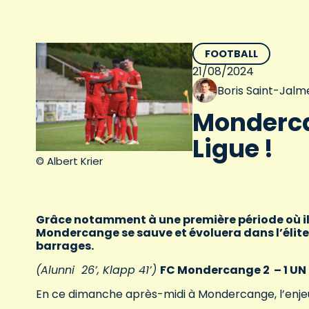
FOOTBALL
21/08/2024
Boris Saint-Jalm
Monderca
Ligue !
© Albert Krier
Grâce notamment à une première période où ils
Mondercange se sauve et évoluera dans l’élite
barrages.
(Alunni 26’, Klapp 41’)
FC Mondercange 2 – 1 UN
En ce dimanche après-midi à Mondercange, l’enjeu 