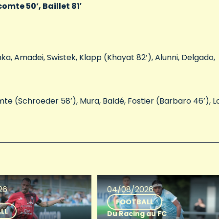
comte 50’, Baillet 81′
nka, Amadei, Swistek, Klapp (Khayat 82’), Alunni, Delgado,
omte (Schroeder 58’), Mura, Baldé, Fostier (Barbaro 46’), L
26
04/08/2026
FOOTBALL
LL
Du Racing au FC