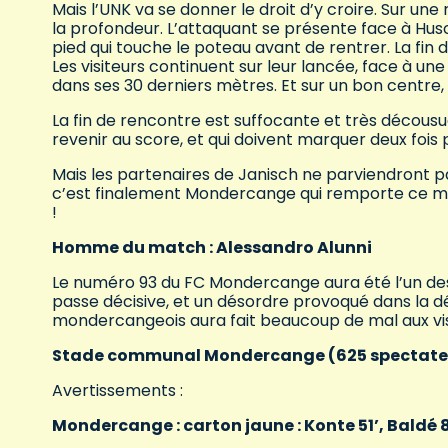
Mais l’UNK va se donner le droit d’y croire. Sur un
la profondeur. L’attaquant se présente face à Huso
pied qui touche le poteau avant de rentrer. La fin 
Les visiteurs continuent sur leur lancée, face à u
dans ses 30 derniers mètres. Et sur un bon centre, 
La fin de rencontre est suffocante et très décousue
revenir au score, et qui doivent marquer deux fois 
Mais les partenaires de Janisch ne parviendront pa
c’est finalement Mondercange qui remporte ce mat
!
Homme du match : Alessandro Alunni
Le numéro 93 du FC Mondercange aura été l’un des
passe décisive, et un désordre provoqué dans la déf
mondercangeois aura fait beaucoup de mal aux vis
Stade communal Mondercange (625 spectate
Avertissements :
Mondercange : carton jaune : Konte 51’, Baldé 8