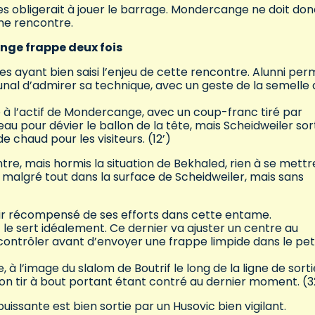
les obligerait à jouer le barrage. Mondercange ne doit do
une rencontre.
ge frappe deux fois
ayant bien saisi l’enjeu de cette rencontre. Alunni per
l d’admirer sa technique, avec un geste de la semelle 
e à l’actif de Mondercange, avec un coup-franc tiré par
au pour dévier le ballon de la tête, mais Scheidweiler sor
 chaud pour les visiteurs. (12’)
tre, mais hormis la situation de Bekhaled, rien à se mettr
 malgré tout dans la surface de Scheidweiler, mais sans
ir récompensé de ses efforts dans cette entame.
 le sert idéalement. Ce dernier va ajuster un centre au
ontrôler avant d’envoyer une frappe limpide dans le pet
 à l’image du slalom de Boutrif le long de la ligne de sort
son tir à bout portant étant contré au dernier moment. (3
issante est bien sortie par un Husovic bien vigilant.