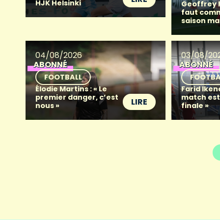
HJK Helsinki
Geoffrey Fr
faut com
saison ma
04/08/2026
03/08/20
ABONNÉ
ABONNÉ
FOOTBALL
FOOTBA
Élodie Martins : « Le
Farid Iken
premier danger, c’est
match es
LIRE
nous »
finale »