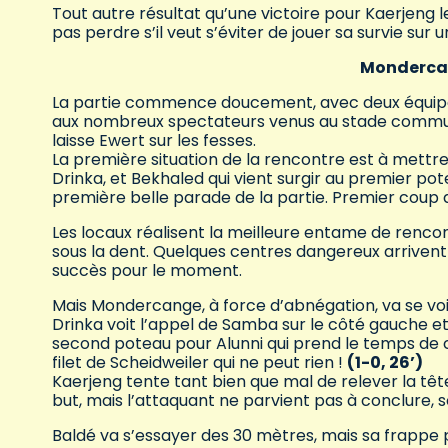
Tout autre résultat qu’une victoire pour Kaerjeng 
pas perdre s’il veut s’éviter de jouer sa survie sur 
Mondercan
La partie commence doucement, avec deux équipes 
aux nombreux spectateurs venus au stade communa
laisse Ewert sur les fesses.
La première situation de la rencontre est à mettr
Drinka, et Bekhaled qui vient surgir au premier pote
première belle parade de la partie. Premier coup de
Les locaux réalisent la meilleure entame de rencon
sous la dent. Quelques centres dangereux arrivent
succès pour le moment.
Mais Mondercange, à force d’abnégation, va se vo
Drinka voit l’appel de Samba sur le côté gauche et
second poteau pour Alunni qui prend le temps de c
filet de Scheidweiler qui ne peut rien !
(1-0, 26’)
Kaerjeng tente tant bien que mal de relever la tête,
but, mais l’attaquant ne parvient pas à conclure, 
Baldé va s’essayer des 30 mètres, mais sa frappe pu