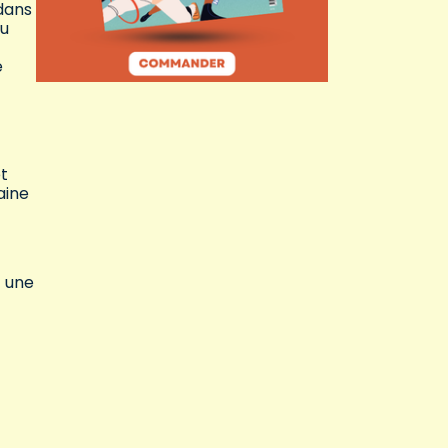
 dans
du
e
et
aine
t une