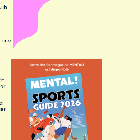
’ils
r une
s
de
par
ba
ier
.