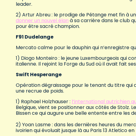
leader.
2) Artur Abreu : le prodige de Pétange met fin à u
donner un nouvel élan
à sa carrière dans le club q
pour être sacré champion.
F91 Dudelange
Mercato calme pour le dauphin qui n’enregistre qu
1) Diogo Monteiro : le jeune Luxembourgeois qui com
italienne. Il rejoint la Forge du Sud où il avait fait
Swift Hesperange
Opération dégraissage pour le tenant du titre qui 
une recrue de poids.
1) Raphael Holzhauser :
l’international autrichien q
Belgique, vient se positionner aux côtés de Stolz. L
Bissen ce qui augure une belle entente entre les d
2) Yoan Lasme : dans les dernières heures du merc
ivoirien qui évoluait jusque là au Paris 13 Atletico en