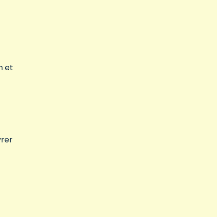
n et
vrer