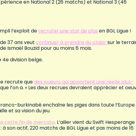
périence en National 2 (26 matchs) et National 3 (46
mpli l’exploit de
recruter une star de plus
en BGL Ligue !
) de 37 ans veut
continuer à prendre du plaisir
sur le terrai
f de Ismaël Bouzid pour au moins 6 mois.
 4e division belge.
 ne recrute que
des joueurs qui apportent une réelle plus-
 que l’on a. » Les deux recrues devraient apprécier et oeu
e Franco-burkinabé enchaîne les piges dans toute l’Europe
le et sa vision du jeu.
de cette fin de mercato
. L’ailier vient du Swift Hesperange
: à son actif, 220 matchs de BGL Ligue et pas moins de 16