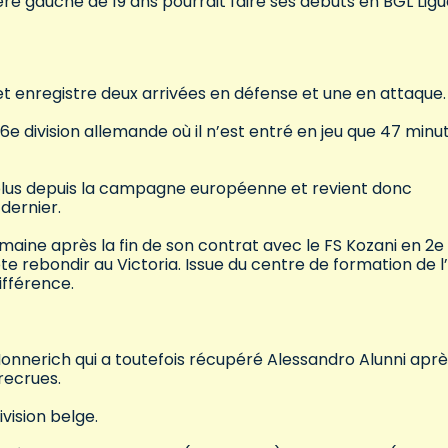
ère gauche de 19 ans pourrait faire ses débuts en BGL Lig
s et enregistre deux arrivées en défense et une en attaque.
 6e division allemande où il n’est entré en jeu que 47 minu
it plus depuis la campagne européenne et revient donc
 dernier.
semaine après la fin de son contrat avec le FS Kozani en 2e
e rebondir au Victoria. Issue du centre de formation de l’
ifférence.
Monnerich qui a toutefois récupéré Alessandro Alunni aprè
recrues.
ivision belge.