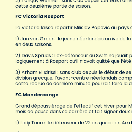
2) Tanguy Wenner : sans club depuis cet été, l’arri
cette deuxième partie de saison.
FC Victoria Rosport
Le Victoria laisse repartir Milislav Popovic au pay
1) Jan van Groen : le jeune néerlandais arrive de la
en deux saisons.
2) Davis Spruds : l’ex-défenseur du Swift ne joua
logiquement à Rosport qu’il n’avait quitté que l’été
3) Arham El Idrissi : sans club depuis le début de 
division grecque, l’avant-centre néerlandais compt
cette recrue de dernière minute pourrait faire la d
FC Mondercange
Grand dépoussiérage de l’effectif cet hiver pour 
mois de pause dans sa carrière et fait signer deux 
1) Ladji Touré : le défenseur de 22 ans jouait en 4e d