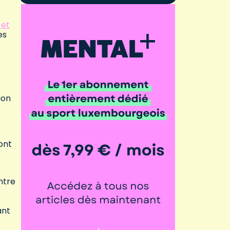
 et
es
ion
ont
ntre
ant