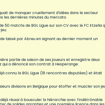
 risquait de manquer cruellement d’idées dans le secteur
ans les dernières minutes du mercato.
 de 50 matchs de BGL Ligue sur son CV avec le FC Etzella q
jeu.
 vide laissé par Abreu en signant au dernier moment un
ère partie de saison de ses joueurs et enregistre deux
cz qui a dénoncé son contrat à Hesperange:
déjà connu la BGL Ligue (18 rencontres disputées) et était
sieurs divisions en Belgique pour étoffer et muscler son je
 déjà réussi à bousculer la hiérarchie avec l’indétrônable
rter de solides garanties et une première licence dans les