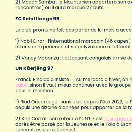
2) Madan Samba : le Mauritanien apportera son ex
rencontres) où il aura marqué 27 buts.
FC Schifflange 95
Le club promu ne fait pas parler de lui mais a acco
1) Nabil Dirar : l’international marocain (46 capes
offrir son expérience et sa polyvalence à l’effecti
2) Vancy Mabanza : l’attaquant congolais arrive de
UN Käerjéng 97
Franck Rinaldo a insisté : « Au mercato d’hiver, on
value
, sinon il vaut mieux continuer avec le groupe
pour le maintien.
1) Riad Ouedraogo : sans club depuis l’été 2022, l
depuis une dizaine d’années pour apporter de la tail
2) Ken Corral : son retour à l’UN’97 est
la surprise 
après être passé par la Jeunesse et le Fola à Esch 
rencontres européennes!