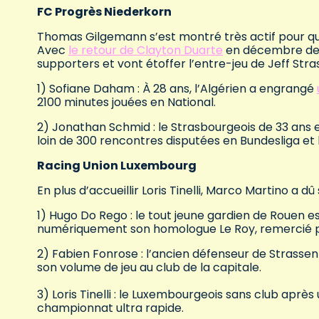
FC Progrès Niederkorn
Thomas Gilgemann s’est montré très actif pour que
Avec
le retour de Clayton Duarte
en décembre des 
supporters et vont étoffer l’entre-jeu de Jeff Stra
1) Sofiane Daham : À 28 ans, l’Algérien a engrangé
2100 minutes jouées en National.
2) Jonathan Schmid : le Strasbourgeois de 33 ans 
loin de 300 rencontres disputées en Bundesliga et 
Racing Union Luxembourg
En plus d’accueillir Loris Tinelli, Marco Martino a
1) Hugo Do Rego : le tout jeune gardien de Rouen e
numériquement son homologue Le Roy, remercié p
2) Fabien Fonrose : l’ancien défenseur de Strasse
son volume de jeu au club de la capitale.
3) Loris Tinelli : le Luxembourgeois sans club aprè
championnat ultra rapide.