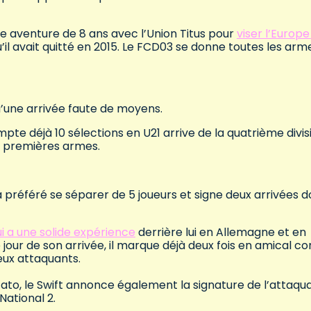
ne aventure de 8 ans avec l’Union Titus pour
viser l’Europe
u’il avait quitté en 2015. Le FCD03 se donne toutes les arm
’une arrivée faute de moyens.
pte déjà 10 sélections en U21 arrive de la quatrième divis
 ses premières armes.
a préféré se séparer de 5 joueurs et signe deux arrivées d
ui a une solide expérience
derrière lui en Allemagne et en
e jour de son arrivée, il marque déjà deux fois en amical co
eux attaquants.
ato, le Swift annonce également la signature de l’attaqu
 National 2.