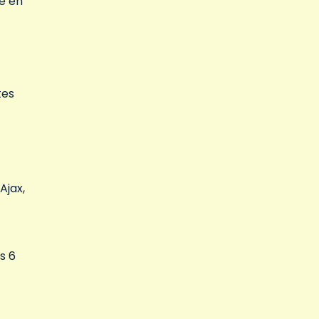
ue en
tes
Ajax,
s 6