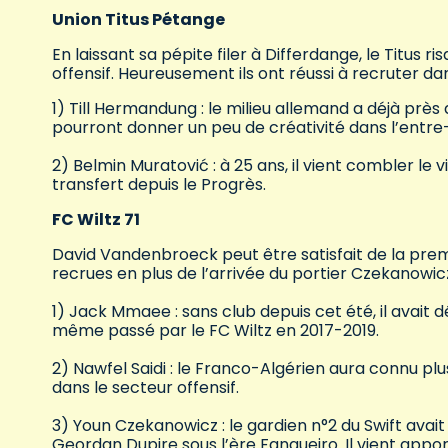
Union Titus Pétange
En laissant sa pépite filer à Differdange, le Titus
offensif. Heureusement ils ont réussi à recruter d
1) Till Hermandung : le milieu allemand a déjà près
pourront donner un peu de créativité dans l’entre-
2) Belmin Muratović : à 25 ans, il vient combler le
transfert depuis le Progrès.
FC Wiltz 71
David Vandenbroeck peut être satisfait de la premi
recrues en plus de l’arrivée du portier Czekanowi
1) Jack Mmaee : sans club depuis cet été, il avait 
même passé par le FC Wiltz en 2017-2019.
2) Nawfel Saidi : le Franco-Algérien aura connu plu
dans le secteur offensif.
3) Youn Czekanowicz : le gardien n°2 du Swift avait
Geordan Dupire sous l’ère Fangueiro. Il vient appo