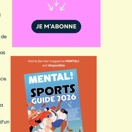
!
 de
pas
nce.
ra
 d’un