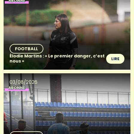
ABONNÉ
FOOTBALL
Élodie Martins : « Le premier danger, c’est
LIRE
nous »
03/08/2026
ABONNÉ