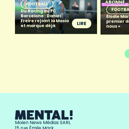
ABONNÉ
FOOTBALL
FOOTBA
Du Racing au FC
Barcelone : Daniel
Élodie Mart
Freire rejoint la Masia
premier d
LIRE
et marque déjà
nous »
Moien News Médias SARL
15 rue Émile Mark