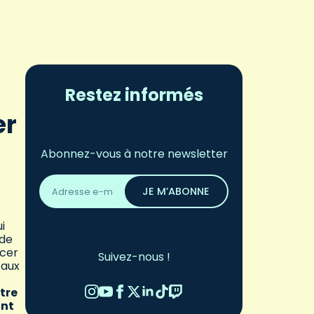
Restez informés
er
Abonnez-vous à notre newsletter
Adresse
email
JE M’ABONNE
*
i
 de
ncer
Suivez-nous !
 aux
tre
ant