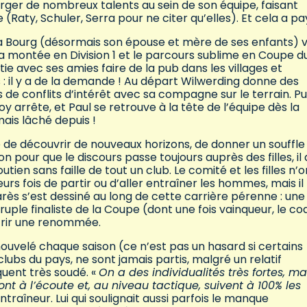
erger de nombreux talents au sein de son équipe, faisant
Raty, Schuler, Serra pour ne citer qu’elles). Et cela a pa
a Bourg (désormais son épouse et mère de ses enfants) 
la montée en Division 1 et le parcours sublime en Coupe d
tie avec ses amies faire de la pub dans les villages et
is : il y a de la demande ! Au départ Wilwerding donne des
e conflits d’intérêt avec sa compagne sur le terrain. Pui
 arrête, et Paul se retrouve à la tête de l’équipe dès la
mais lâché depuis !
ité de découvrir de nouveaux horizons, de donner un souffle
 pour que le discours passe toujours auprès des filles, il 
outien sans faille de tout un club. Le comité et les filles n’o
urs fois de partir ou d’aller entraîner les hommes, mais il
ès s’est dessiné au long de cette carrière pérenne : une 
le finaliste de la Coupe (dont une fois vainqueur, le co
ffrir une renommée.
nouvelé chaque saison (ce n’est pas un hasard si certains
lubs du pays, ne sont jamais partis, malgré un relatif
uent très soudé. «
On a des individualités très fortes, ma
s sont à l’écoute et, au niveau tactique, suivent à 100% les
ntraîneur. Lui qui soulignait aussi parfois le manque