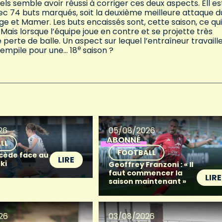
uels semble avoir réussi à corriger ces deux aspects. Ell es
 avec 74 buts marqués, soit la deuxième meilleure attaque d
 et Mamer. Les buts encaissés sont, cette saison, ce qui
 Mais lorsque l’équipe joue en contre et se projette très
erte de balle. Un aspect sur lequel l’entraîneur travaill
e
 rempile pour une… 18
saison ?
26
05/08/2026
ABONNÉ
LL
FOOTBALL
 cède face au
LIRE
ki
Geoffrey Franzoni : « Il
faut commencer la
LIRE
saison maintenant »
26
03/08/2026