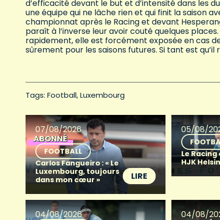
d’efficacité devant le but et d’intensité dans les d
une équipe qui ne lâche rien et qui finit la saison
championnat après le Racing et devant Hesperange
paraît à l’inverse leur avoir couté quelques places.
rapidement, elle est forcément exposée en cas de p
sûrement pour les saisons futures. Si tant est qu’il
Tags: 
Football
Luxembourg
07/08/2026
05/08/20
ABONNÉ
FOOTBA
FOOTBALL
Le Racing
HJK Helsin
Carlos Fangueiro : « Le
Luxembourg, toujours
LIRE
dans mon cœur »
04/08/2026
04/08/20