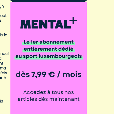
yé.
veut
u
s la
 neuf
a
nt
 n’a
fois
ach
is