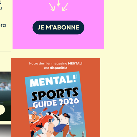
t
u
era