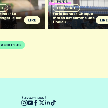
ABONNÉ
LL
FOOTBALL
ins : « Le
Farid Ikene : « Chaque
anger, c’est
match est comme une
LIRE
LIRE
finale »
VOIR PLUS
Suivez-nous !