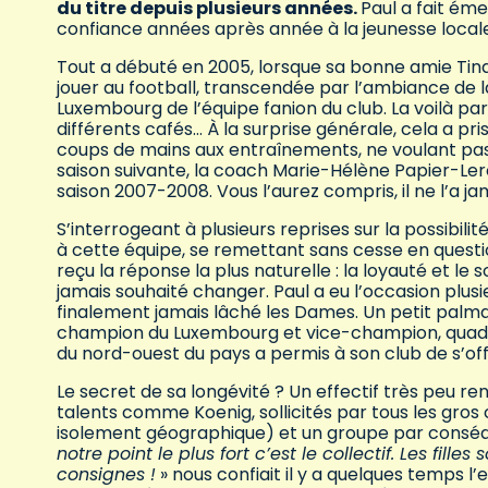
du titre depuis plusieurs années.
Paul a fait ém
confiance années après année à la jeunesse locale (
Tout a débuté en 2005, lorsque sa bonne amie Tin
jouer au football, transcendée par l’ambiance de 
Luxembourg de l’équipe fanion du club. La voilà par
différents cafés… À la surprise générale, cela a pr
coups de mains aux entraînements, ne voulant pas d
saison suivante, la coach Marie-Hélène Papier-Leroy
saison 2007-2008. Vous l’aurez compris, il ne l’a ja
S’interrogeant à plusieurs reprises sur la possibil
à cette équipe, se remettant sans cesse en question
reçu la réponse la plus naturelle : la loyauté et le s
jamais souhaité changer. Paul a eu l’occasion plusie
finalement jamais lâché les Dames. Un petit palmar
champion du Luxembourg et vice-champion, quadrup
du nord-ouest du pays a permis à son club de s’o
Le secret de sa longévité ? Un effectif très peu re
talents comme Koenig, sollicités par tous les gros c
isolement géographique) et un groupe par conséq
notre point le plus fort c’est le collectif. Les fille
consignes !
» nous confiait il y a quelques temps l’e