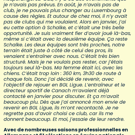
je n’avais pas prévus. En août, je n’avais pas de
club, je ne pouvais plus changer au Luxembourg à
cause des règles. Et autour de chez moi, il n’y avait
pas de clubs qui me voulaient. Alors en janvier, j’ai
eu cette option à Schalke, et c’était une très belle
opportunité. Je suis vraiment fier d’avoir joué là-bas,
même si c’était avec la deuxième équipe. Ça reste
Schalke. Les deux équipes sont très proches, notre
terrain était juste à côté de celui des pros, ils
venaient s’entraîner avec nous. C’était très bien
structuré. Mais je ne voulais pas rester, car j’étais
toujours seul là-bas. Ma femme était ici, avec les
chiens. C’était trop loin : 360 km, 3h30 de route à
chaque fois. Donc j’ai décidé de revenir, avec
l’objectif de rejouer en BGL Ligue. L’entraîneur et le
directeur sportif de Canach m’avaient déjà
contacté en janvier pour discuter. Et ça m’avait
beaucoup plu. Dès que j’ai annoncé mon envie de
revenir en BGL Ligue, ils m’ont recontacté. Je ne
regrette pas d’avoir choisi ce club, car ils me
donnent beaucoup. Et moi, j’essaie de leur rendre.
Avec de nombreuses saisons professionnelles en