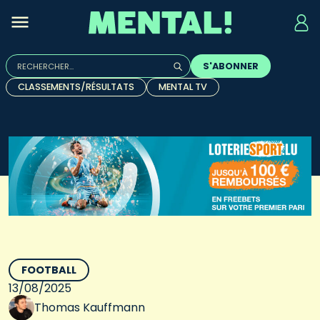
Rechercher :
S'ABONNER
Quand les résultats de l'auto-complétion sont disponibles, u
CLASSEMENTS/RÉSULTATS
MENTAL TV
FOOTBALL
13/08/2025
Thomas Kauffmann