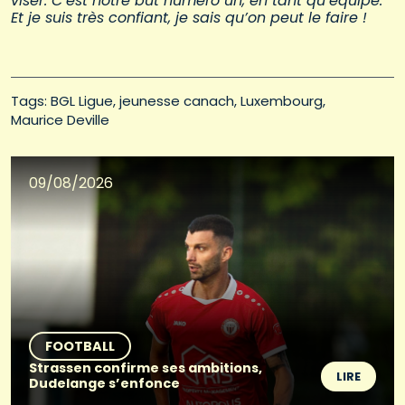
viser. C’est notre but numéro un, en tant qu’équipe.
Et je suis très confiant, je sais qu’on peut le faire !
Tags: 
BGL Ligue
jeunesse canach
Luxembourg
Maurice Deville
09/08/2026
FOOTBALL
Strassen confirme ses ambitions,
LIRE
Dudelange s’enfonce