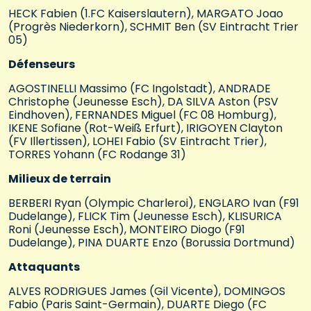
HECK Fabien (1.FC Kaiserslautern), MARGATO Joao
(Progrès Niederkorn), SCHMIT Ben (SV Eintracht Trier
05)
Défenseurs
AGOSTINELLI Massimo (FC Ingolstadt), ANDRADE
Christophe (Jeunesse Esch), DA SILVA Aston (PSV
Eindhoven), FERNANDES Miguel (FC 08 Homburg),
IKENE Sofiane (Rot-Weiß Erfurt), IRIGOYEN Clayton
(FV Illertissen), LOHEI Fabio (SV Eintracht Trier),
TORRES Yohann (FC Rodange 31)
Milieux de terrain
BERBERI Ryan (Olympic Charleroi), ENGLARO Ivan (F91
Dudelange), FLICK Tim (Jeunesse Esch), KLISURICA
Roni (Jeunesse Esch), MONTEIRO Diogo (F91
Dudelange), PINA DUARTE Enzo (Borussia Dortmund)
Attaquants
ALVES RODRIGUES James (Gil Vicente), DOMINGOS
Fabio (Paris Saint-Germain), DUARTE Diego (FC