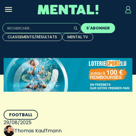
Rechercher :
S'ABONNER
Quand les résultats de l'auto-complétion sont disponibles, u
CLASSEMENTS/RÉSULTATS
MENTAL TV
FOOTBALL
29/08/2025
Thomas Kauffmann