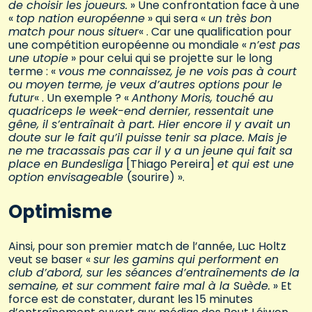
de choisir les joueurs.
» Une confrontation face à une
«
top nation européenne
» qui sera «
un très bon
match pour nous situer
« . Car une qualification pour
une compétition européenne ou mondiale «
n’est pas
une utopie
» pour celui qui se projette sur le long
terme : «
vous me connaissez, je ne vois pas à court
ou moyen terme, je veux d’autres options pour le
futur
« . Un exemple ? «
Anthony Moris, touché au
quadriceps le week-end dernier, ressentait une
gêne, il s’entraînait à part. Hier encore il y avait un
doute sur le fait qu’il puisse tenir sa place. Mais je
ne me tracassais pas car il y a un jeune qui fait sa
place en Bundesliga
[Thiago Pereira]
et qui est une
option envisageable
(sourire) ».
Optimisme
Ainsi, pour son premier match de l’année, Luc Holtz
veut se baser «
sur les gamins qui performent en
club d’abord, sur les séances d’entraînements de la
semaine, et sur comment faire mal à la Suède.
» Et
force est de constater, durant les 15 minutes