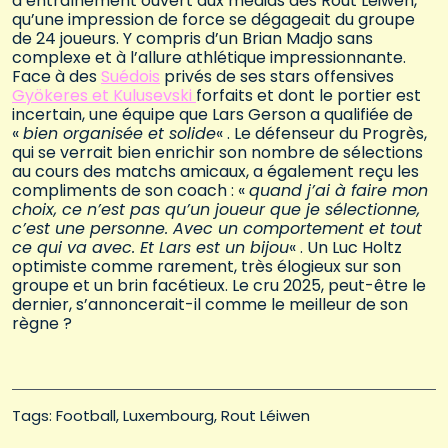
d’entraînement ouvert aux médias des Rout Léiwen,
qu’une impression de force se dégageait du groupe
de 24 joueurs. Y compris d’un Brian Madjo sans
complexe et à l’allure athlétique impressionnante.
Face à des
Suédois
privés de ses stars offensives
Gyökeres et Kulusevski
forfaits et dont le portier est
incertain, une équipe que Lars Gerson a qualifiée de
«
bien organisée et solide
« . Le défenseur du Progrès,
qui se verrait bien enrichir son nombre de sélections
au cours des matchs amicaux, a également reçu les
compliments de son coach : «
quand j’ai à faire mon
choix, ce n’est pas qu’un joueur que je sélectionne,
c’est une personne. Avec un comportement et tout
ce qui va avec. Et Lars est un bijou
« . Un Luc Holtz
optimiste comme rarement, très élogieux sur son
groupe et un brin facétieux. Le cru 2025, peut-être le
dernier, s’annoncerait-il comme le meilleur de son
règne ?
Tags: 
Football
Luxembourg
Rout Léiwen