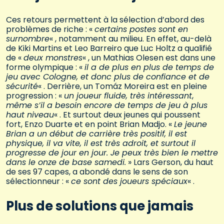
Ces retours permettent à la sélection d’abord des
problèmes de riche : «
certains postes sont en
surnombre
« , notamment au milieu. En effet, au-delà
de Kiki Martins et Leo Barreiro que Luc Holtz a qualifié
de «
deux monstres
« , un Mathias Olesen est dans une
forme olympique : «
il a de plus en plus de temps de
jeu avec Cologne, et donc plus de confiance et de
sécurité
« . Derrière, un Tomáz Moreira est en pleine
progression : «
un joueur fluide, très intéressant
,
même s’il a besoin encore de temps de jeu à plus
haut niveau
« . Et surtout deux jeunes qui poussent
fort, Enzo Duarte et en point Brian Madjo. «
Le jeune
Brian a un début de carrière très positif, il est
physique, il va vite, il est très adroit, et surtout il
progresse de jour en jour. Je peux très bien le mettre
dans le onze de base samedi.
» Lars Gerson, du haut
de ses 97 capes, a abondé dans le sens de son
sélectionneur : «
ce sont des joueurs spéciaux
« .
Plus de solutions que jamais