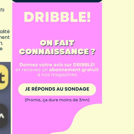
ts
alité
ement
n,
pe