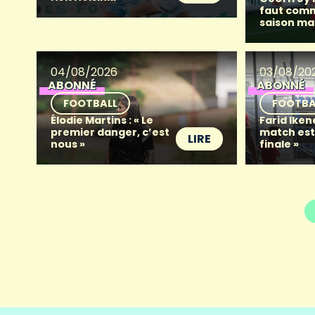
faut com
saison ma
04/08/2026
03/08/20
ABONNÉ
ABONNÉ
FOOTBALL
FOOTBA
Élodie Martins : « Le
Farid Iken
premier danger, c’est
match es
LIRE
nous »
finale »