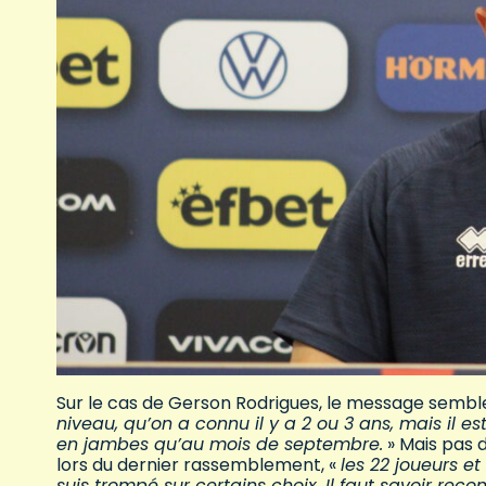
Sur le cas de Gerson Rodrigues, le message semble
niveau, qu’on a connu il y a 2 ou 3 ans, mais il es
en jambes qu’au mois de septembre.
» Mais pas d
lors du dernier rassemblement, «
les 22 joueurs e
suis trompé sur certains choix. Il faut savoir reco