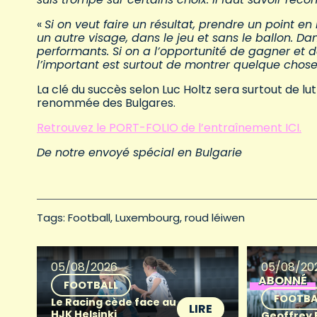
«
Si on veut faire un résultat, prendre un point en
un autre visage, dans le jeu et sans le ballon. D
performants. Si on a l’opportunité de gagner et d
l’important est surtout de montrer quelque chose
La clé du succès selon Luc Holtz sera surtout de lu
renommée des Bulgares.
Retrouvez le PORT-FOLIO de l’entraînement ICI.
De notre envoyé spécial en Bulgarie
Tags: 
Football
Luxembourg
roud léiwen
05/08/2026
05/08/20
ABONNÉ
FOOTBALL
FOOTBA
Le Racing cède face au
LIRE
HJK Helsinki
Geoffrey Fr