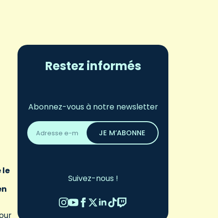
Restez informés
Abonnez-vous à notre newsletter
Adresse
email
JE M’ABONNE
*
 le
Suivez-nous !
en
our