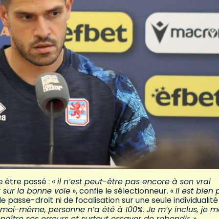
 être passé : «
il n’est peut-être pas encore à son vrai
t sur la bonne voie
», confie le sélectionneur. «
Il est bien 
e passe-droit ni de focalisation sur une seule individualité 
t moi-même, personne n’a été à 100%. Je m’y inclus, je m
nnaître ses erreurs et surtout essayer de rebondir.
»