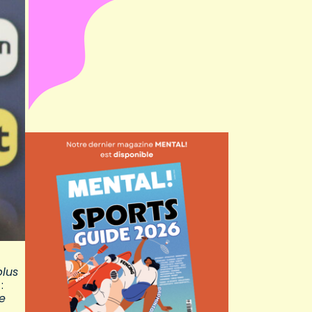
plus
:
e