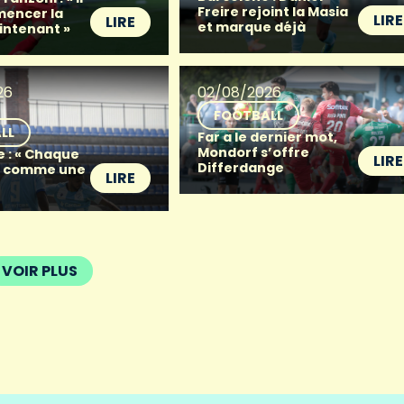
Freire rejoint la Masia
mencer la
LIRE
LIRE
et marque déjà
intenant »
26
02/08/2026
FOOTBALL
LL
Far a le dernier mot,
Mondorf s’offre
e : « Chaque
LIRE
Differdange
t comme une
LIRE
VOIR PLUS