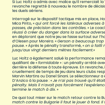
Si Luc Holtz a admis avec malice qu’il remerciait la
revanche regretté à nouveau le nombre de décis
les duels aériens.
Interrogé sur le dispositif tactique mis en place, Ho
Mica Pinto, «
qui ont forcé les latéraux adverses à
passes, de précision dans les contrôles.
» Le coach
réussi à créer du danger dans la surface adverse
en déplorant que notre jeu se fasse surtout sur l’h
d’Olesen pour Moreira. «
Gerson a beaucoup trop 
pause.
» Après le pénalty transformé, «
on a failli
jusqu’aux vingt derniers mètres facilement.
«
Luc Holtz a également salué la performance remarq
qualifiant de «
formidable
» : un pénalty arrêté avec
derrière la défense à toute épreuve. En revanche, i
cruellement de temps de jeu dans leurs clubs resp
Marvin Martins ou Danel Sinani. Le sélectionneur a é
D’Anzico à la pause : «
Je n’ai pas trouvé qu’il étai
pénalty. Mais il n’avait pas forcément l’expérien
termine le match à dix
. »
De quoi tout miser sur le match retour contre la Bu
match contre la Bulgarie il faut le jouer à fond. Il