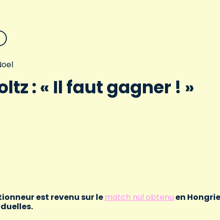
oel
ltz : « Il faut gagner ! »
ionneur est revenu sur le
match nul obtenu
en Hongri
iduelles.