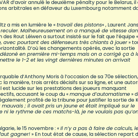
 VAR d’avoir annulé le deuxième pénalty pour le Belarus, il
ions arbitrales en défaveur du Luxembourg notamment d
ltz a mis en lumière le «
travail des pistons
« , Laurent Jan
 reculer
.
Malheureusement on a manqué de vitesse dans
 des Rout Léiwen a surtout insisté sur le fait que l’équipe 
, avec pourtant des défenseurs très chiants à jouer
» to
orizontalité. D’où les changements opérés, avec la sortie
dézoné en première mi-temps mais on a corrigé ça à l
 mettre le 1-2 et les vingt dernières minutes on arrivait
uable d’Anthony Moris à l’occasion de sa 70e sélection,
 la manière, trois arrêts décisifs sur sa ligne, et une autor
l est lucide sur les prestations des joueurs manquant
ectifs, accusant le coup du «
manque d’automatisme
» 
galement profité de la tribune pour justifier la sortie de 
t mauvais ; il avait pris un jaune et était impliqué sur le
ce ni le rythme de ces matchs-là, je ne voulais pas qu’o
lgarie, le 15 novembre : «
Il n’y a pas à faire de calculs, l
 faut gagner!
» En tout état de cause, la sélection repart 