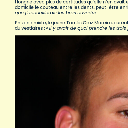
Hongrie avec plus de certitudes qu’elle n’en avait
domicile le couteau entre les dents, peut-être enri
que j’accueillerais les bras ouverts
« .
En zone mixte, le jeune Tomás Cruz Moreira, auréo
du vestiaires : «
il y avait de quoi prendre les trois 