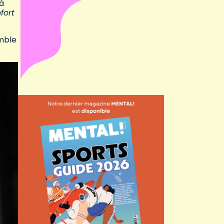
 à
fort
emble