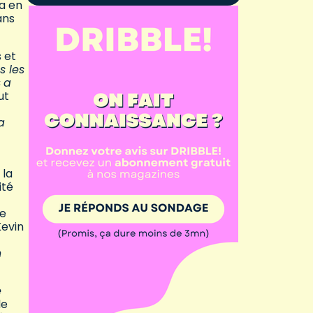
 a en
ans
s et
 les
«
a
ut
a
 la
ité
de
Kevin
n
e
de