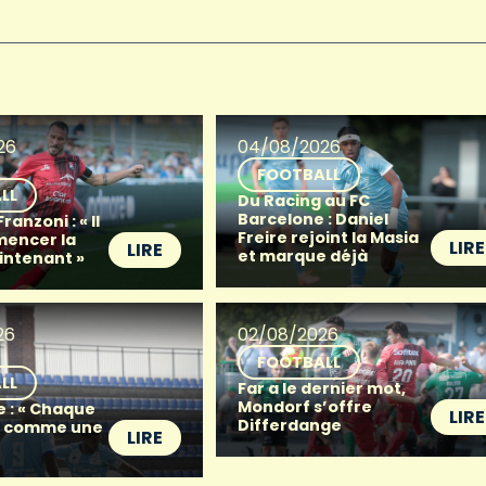
26
04/08/2026
FOOTBALL
LL
Du Racing au FC
Barcelone : Daniel
anzoni : « Il
Freire rejoint la Masia
mencer la
LIRE
LIRE
et marque déjà
intenant »
26
02/08/2026
FOOTBALL
LL
Far a le dernier mot,
Mondorf s’offre
e : « Chaque
LIRE
Differdange
t comme une
LIRE