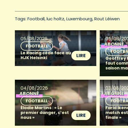
Tags: 
Football
luc holtz
Luxembourg
Rout Léiwen
05/08/2026
05/08/20
ABONNÉ
FOOTBALL
FOOTBA
Le Racing cède face au
LIRE
HJK Helsinki
Geoffrey Fr
faut com
saison ma
04/08/2026
03/08/20
ABONNÉ
ABONNÉ
FOOTBALL
FOOTBA
Élodie Martins : « Le
Farid Iken
premier danger, c’est
match es
LIRE
nous »
finale »