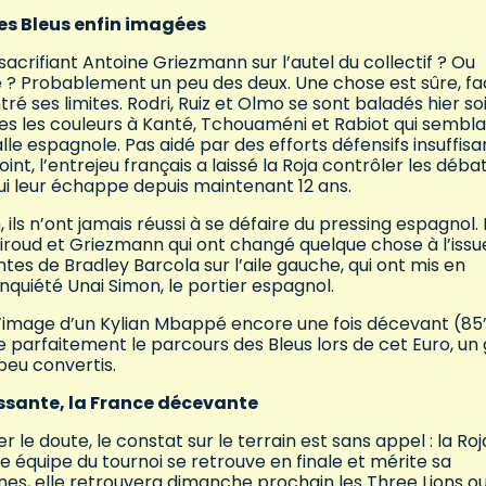
des Bleus enfin imagées
 sacrifiant Antoine Griezmann sur l’autel du collectif ? Ou
e ? Probablement un peu des deux. Une chose est sûre, fa
é ses limites. Rodri, Ruiz et Olmo se sont baladés hier soi
outes les couleurs à Kanté, Tchouaméni et Rabiot qui sembla
le espagnole. Pas aidé par des efforts défensifs insuffisa
int, l’entrejeu français a laissé la Roja contrôler les déba
ui leur échappe depuis maintenant 12 ans.
ils n’ont jamais réussi à se défaire du pressing espagnol. 
iroud et Griezmann qui ont changé quelque chose à l’issu
tes de Bradley Barcola sur l’aile gauche, qui ont mis en
inquiété Unai Simon, le portier espagnol.
l’image d’un Kylian Mbappé encore une fois décevant (85’),
 parfaitement le parcours des Bleus lors de cet Euro, un
peu convertis.
issante, la France décevante
r le doute, le constat sur le terrain est sans appel : la Roj
e équipe du tournoi se retrouve en finale et mérite sa
ines, elle retrouvera dimanche prochain les Three Lions ou