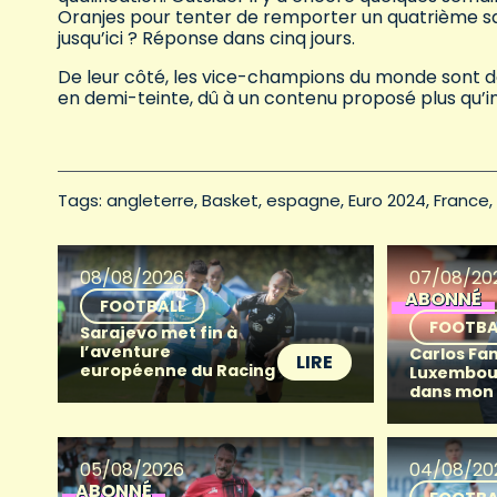
Oranjes pour tenter de remporter un quatrième sa
jusqu’ici ? Réponse dans cinq jours.
De leur côté, les vice-champions du monde sont do
en demi-teinte, dû à un contenu proposé plus qu’in
Tags: 
angleterre
Basket
espagne
Euro 2024
France
08/08/2026
07/08/20
ABONNÉ
FOOTBALL
FOOTBA
Sarajevo met fin à
l’aventure
Carlos Fan
LIRE
européenne du Racing
Luxembour
dans mon
05/08/2026
04/08/20
ABONNÉ