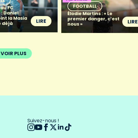
LL
FOOTBALL
 au FC
: Daniel
Élodie Martins : « Le
oint la Masia
premier danger, c’est
LIRE
LIRE
 déjà
nous »
VOIR PLUS
Suivez-nous !