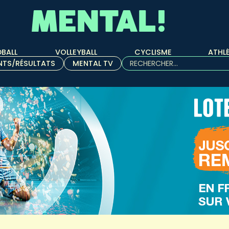
BALL
VOLLEYBALL
CYCLISME
ATHL
Rechercher :
NTS/RÉSULTATS
MENTAL TV
Quand les résultats de l'aut