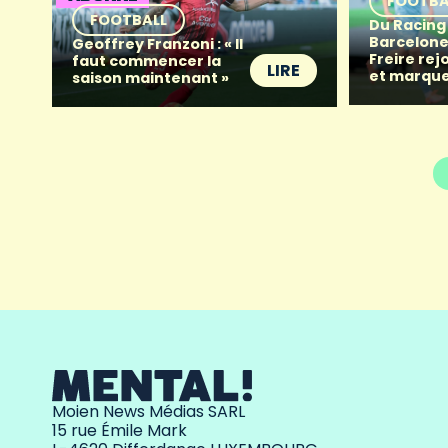
FOOTBA
FOOTBALL
Du Racing
Barcelone 
Geoffrey Franzoni : « Il
Freire rej
faut commencer la
LIRE
et marque
saison maintenant »
Moien News Médias SARL
15 rue Émile Mark