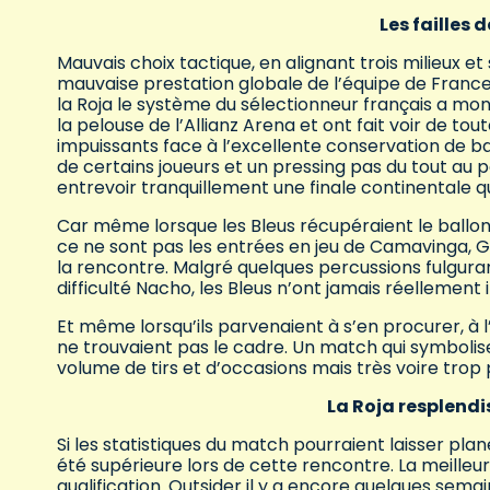
Les failles 
Mauvais choix tactique, en alignant trois milieux et
mauvaise prestation globale de l’équipe de Franc
la Roja le système du sélectionneur français a montr
la pelouse de l’Allianz Arena et ont fait voir de t
impuissants face à l’excellente conservation de bal
de certains joueurs et un pressing pas du tout au po
entrevoir tranquillement une finale continentale q
Car même lorsque les Bleus récupéraient le ballon, 
ce ne sont pas les entrées en jeu de Camavinga, G
la rencontre. Malgré quelques percussions fulguran
difficulté Nacho, les Bleus n’ont jamais réellement 
Et même lorsqu’ils parvenaient à s’en procurer, à 
ne trouvaient pas le cadre. Un match qui symbolise
volume de tirs et d’occasions mais très voire trop 
La Roja resplend
Si les statistiques du match pourraient laisser plane
été supérieure lors de cette rencontre. La meilleur
qualification. Outsider il y a encore quelques sema