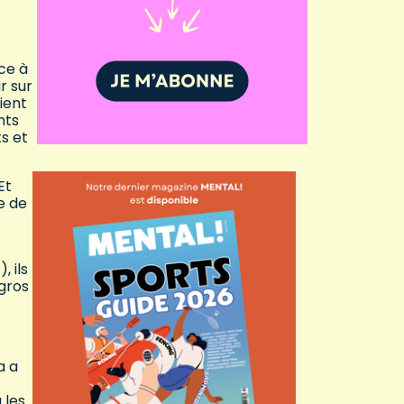
ce à
r sur
ient
nts
ts et
Et
e de
 ils
 gros
a a
 les