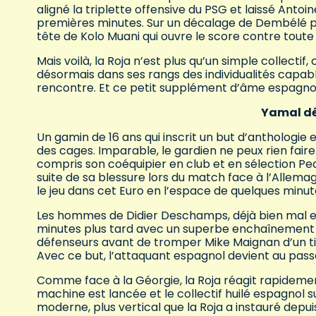
aligné la triplette offensive du PSG et laissé Anto
premières minutes. Sur un décalage de Dembélé po
tête de Kolo Muani qui ouvre le score contre toute a
Mais voilà, la Roja n’est plus qu’un simple collectif
désormais dans ses rangs des individualités capab
rencontre. Et ce petit supplément d’âme espagno
Yamal dé
Un gamin de 16 ans qui inscrit un but d’anthologi
des cages. Imparable, le gardien ne peux rien faire.
compris son coéquipier en club et en sélection Pedr
suite de sa blessure lors du match face à l’Allem
le jeu dans cet Euro en l’espace de quelques minutes 
Les hommes de Didier Deschamps, déjà bien mal en 
minutes plus tard avec un superbe enchaînement d
défenseurs avant de tromper Mike Maignan d’un tir c
Avec ce but, l’attaquant espagnol devient au passa
Comme face à la Géorgie, la Roja réagit rapideme
machine est lancée et le collectif huilé espagnol s
moderne, plus vertical que la Roja a instauré depui