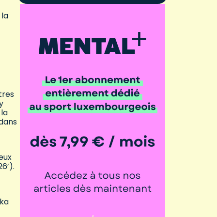
 la
tres
y
 la
 dans
eux
6’).
aka