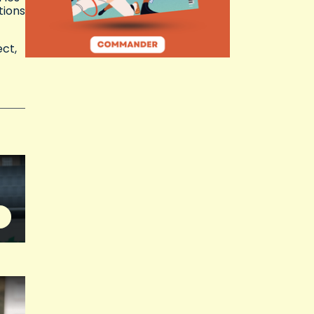
tions
ect,