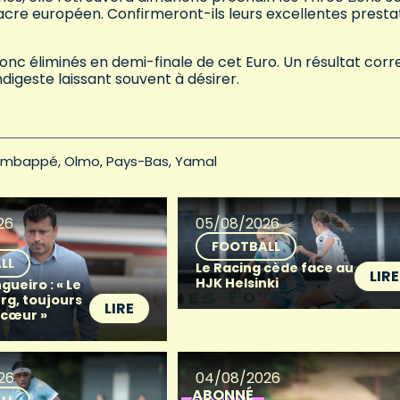
cre européen. Confirmeront-ils leurs excellentes presta
nc éliminés en demi-finale de cet Euro. Un résultat corr
digeste laissant souvent à désirer.
mbappé
Olmo
Pays-Bas
Yamal
26
05/08/2026
FOOTBALL
LL
Le Racing cède face au
LIRE
HJK Helsinki
gueiro : « Le
g, toujours
LIRE
 cœur »
26
04/08/2026
ABONNÉ