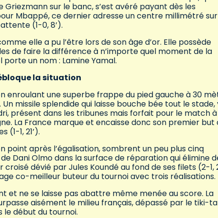
ine Griezmann sur le banc, s’est avéré payant dès les
ur Mbappé, ce dernier adresse un centre millimétré sur
ttente (1-0, 8’).
, comme elle a pu l’être lors de son âge d’or. Elle possède
les de faire la différence à n’importe quel moment de la
l porte un nom : Lamine Yamal.
bloque la situation
e en enroulant une superbe frappe du pied gauche à 30 mè
 Un missile splendide qui laisse bouche bée tout le stade, 
i, présent dans les tribunes mais forfait pour le match à
agne. La France marque et encaisse donc son premier but
(1-1, 21’).
point après l’égalisation, sombrent un peu plus cinq
e Dani Olmo dans la surface de réparation qui élimine d
roisé dévié par Jules Koundé au fond de ses filets (2-1, 2
ge co-meilleur buteur du tournoi avec trois réalisations.
nt et ne se laisse pas abattre même menée au score. La
urpasse aisément le milieu français, dépassé par le tiki-t
s le début du tournoi.