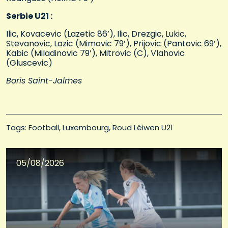
Serbie U21 :
Ilic, Kovacevic (Lazetic 86’), Ilic, Drezgic, Lukic,
Stevanovic, Lazic (Mimovic 79’), Prijovic (Pantovic 69’),
Kabic (Miladinovic 79’), Mitrovic (C), Vlahovic
(Gluscevic)
Boris Saint-Jalmes
Tags: 
Football
Luxembourg
Roud Léiwen U21
05/08/2026