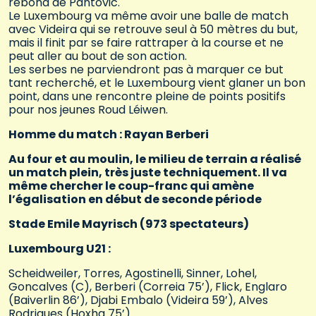
rebond de Pantovic.
Le Luxembourg va même avoir une balle de match
avec Videira qui se retrouve seul à 50 mètres du but,
mais il finit par se faire rattraper à la course et ne
peut aller au bout de son action.
Les serbes ne parviendront pas à marquer ce but
tant recherché, et le Luxembourg vient glaner un bon
point, dans une rencontre pleine de points positifs
pour nos jeunes Roud Léiwen.
Homme du match : Rayan Berberi
Au four et au moulin, le milieu de terrain a réalisé
un match plein, très juste techniquement. Il va
même chercher le coup-franc qui amène
l’égalisation en début de seconde période
Stade Emile Mayrisch (973 spectateurs)
Luxembourg U21 :
Scheidweiler, Torres, Agostinelli, Sinner, Lohel,
Goncalves (C), Berberi (Correia 75’), Flick, Englaro
(Baiverlin 86’), Djabi Embalo (Videira 59’), Alves
Rodrigues (Hoxha 75’)