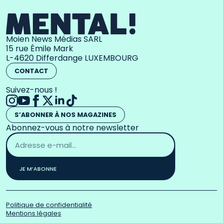
Moien News Médias SARL
15 rue Émile Mark
L-4620 Differdange LUXEMBOURG
CONTACT
Suivez-nous !
S’ABONNER À NOS MAGAZINES
Abonnez-vous à notre newsletter
Adresse
email
*
JE M’ABONNE
Politique de confidentialité
Mentions légales