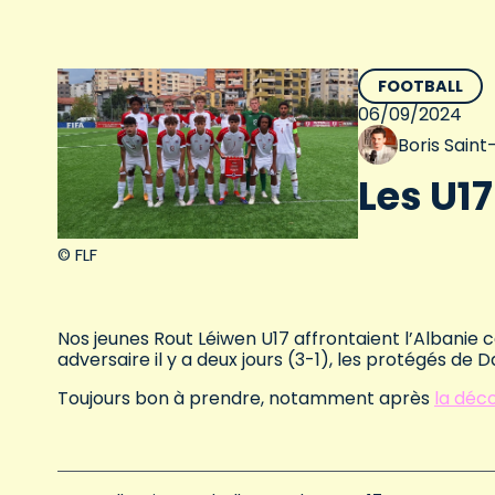
FOOTBALL
06/09/2024
Boris Sain
Les U1
© FLF
Nos jeunes Rout Léiwen U17 affrontaient l’Albani
adversaire il y a deux jours (3-1), les protégés de
Toujours bon à prendre, notamment après
la déc