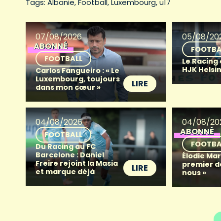
Tags: 
Albanie
Football
Luxembourg
u17
07/08/2026
05/08/20
ABONNÉ
FOOTBA
FOOTBALL
Le Racing
HJK Helsin
Carlos Fangueiro : « Le
Luxembourg, toujours
LIRE
dans mon cœur »
04/08/2026
04/08/20
ABONNÉ
FOOTBALL
FOOTBA
Du Racing au FC
Barcelone : Daniel
Élodie Mart
Freire rejoint la Masia
premier d
LIRE
et marque déjà
nous »