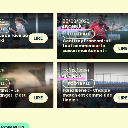
26
05/08/2026
ABONNÉ
LL
FOOTBALL
 cède face au
LIRE
ki
Geoffrey Franzoni : « Il
faut commencer la
LIRE
saison maintenant »
26
03/08/2026
ABONNÉ
LL
FOOTBALL
ins : « Le
Farid Ikene : « Chaque
anger, c’est
match est comme une
LIRE
LIRE
finale »
VOIR PLUS