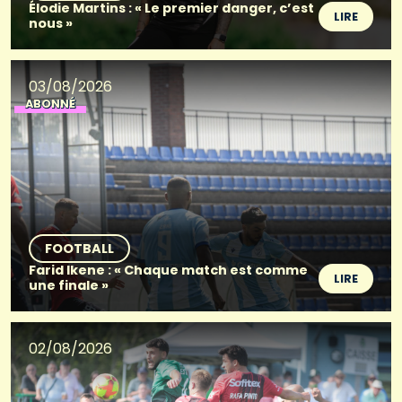
Élodie Martins : « Le premier danger, c’est
LIRE
nous »
03/08/2026
ABONNÉ
FOOTBALL
Farid Ikene : « Chaque match est comme
LIRE
une finale »
02/08/2026