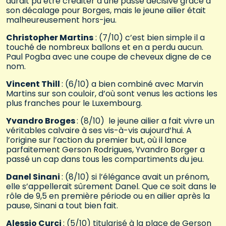
aurait pu être créditer d’une passe décisive grâce à
son décalage pour Borges, mais le jeune ailier était
malheureusement hors-jeu.
Christopher Martins
: (7/10) c’est bien simple il a
touché de nombreux ballons et en a perdu aucun.
Paul Pogba avec une coupe de cheveux digne de ce
nom.
Vincent Thill
: (6/10) a bien combiné avec Marvin
Martins sur son couloir, d’où sont venus les actions les
plus franches pour le Luxembourg.
Yvandro Broges
: (8/10) le jeune ailier a fait vivre un
véritables calvaire à ses vis-à-vis aujourd’hui. A
l’origine sur l’action du premier but, où il lance
parfaitement Gerson Rodrigues, Yvandro Borger a
passé un cap dans tous les compartiments du jeu.
Danel Sinani
: (8/10) si l’élégance avait un prénom,
elle s’appellerait sûrement Danel. Que ce soit dans le
rôle de 9,5 en première période ou en ailier après la
pause, Sinani a tout bien fait.
Alessio Curci
: (5/10) titularisé à la place de Gerson