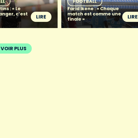
LL
FOOTBALL
ins : « Le
Farid Ikene : « Chaque
anger, c’est
match est comme une
LIRE
LIRE
finale »
VOIR PLUS