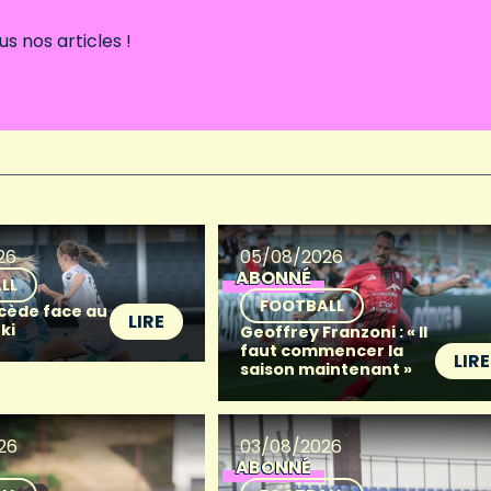
 nos articles !
26
05/08/2026
ABONNÉ
LL
FOOTBALL
 cède face au
LIRE
ki
Geoffrey Franzoni : « Il
faut commencer la
LIRE
saison maintenant »
26
03/08/2026
ABONNÉ