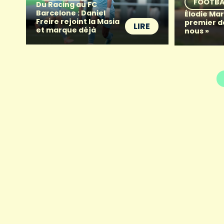
FOOTBA
Du Racing au FC
Barcelone : Daniel
Élodie Mart
Freire rejoint la Masia
premier d
LIRE
et marque déjà
nous »