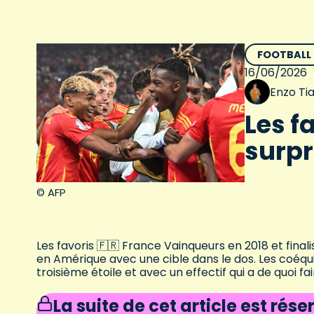
FOOTBALL
16/06/2026
Enzo Ti
Les f
surpr
© AFP
Les favoris 🇫🇷 France Vainqueurs en 2018 et final
en Amérique avec une cible dans le dos. Les coéq
troisième étoile et avec un effectif qui a de quoi f
La suite de cet article est rés