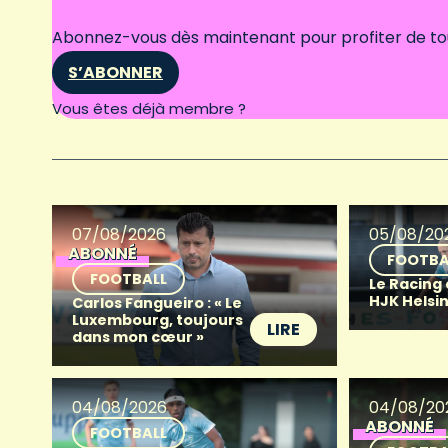
Abonnez-vous dès maintenant pour profiter de tous
S’ABONNER
Connectez-vous
Vous êtes déjà membre ?
07/08/2026
05/08/20
ABONNÉ
FOOTBA
FOOTBALL
Le Racing
HJK Helsin
Carlos Fangueiro : « Le
Luxembourg, toujours
LIRE
dans mon cœur »
04/08/2026
04/08/20
ABONNÉ
FOOTBALL