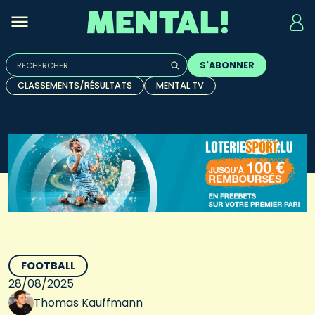
Rechercher :
S'ABONNER
Quand les résultats de l'auto-complétion sont disponibles, u
CLASSEMENTS/RÉSULTATS
MENTAL TV
FOOTBALL
28/08/2025
Thomas Kauffmann