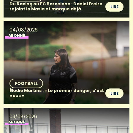
Du Racing au FC Barcelone : Daniel Freire
LIRE
rejoint la Masia et marque déjà
04/08/2026
ABONNÉ
FOOTBALL
Élodie Martins : « Le premier danger, c’est
LIRE
nous »
03/08/2026
ABONNÉ