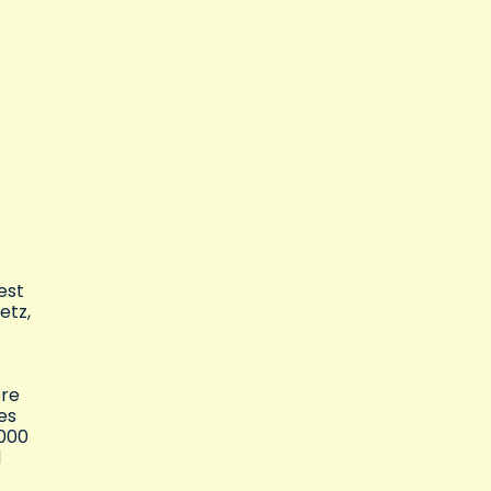
est
etz,
̀re
es
2000
l