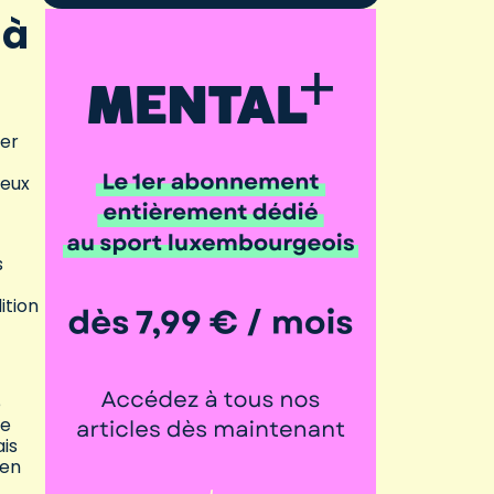
 à
ier
ieux
s
ition
́
le
ais
 en