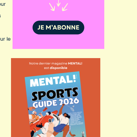
eur
s
ur le