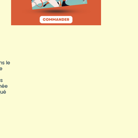
ns le
de
is
hée
ué