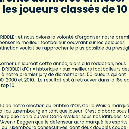
les joueurs classés de 10
DRIBBLE!, et nous avions la volonté d’organiser notre prem
mpenser le meilleur footballeur oeuvrant sur les pelouses
tinction voulait se rapprocher le plus possible du prestig
erner un lauréat cette année, alors à la rédaction, nous
n DRIBBLE! d'Or « historique » aux meilleurs footballeurs de
à notre premier jury de dix membres, 50 joueurs qui ont
90, 2000 et 2010… Le résultat est à retrouver dans la 18e éd
 top 10.
 de notre élection du Dribble d’Or, Carlo Weis a marque
all au Luxembourg en tant que joueur. C’est d’abord sous 
rg que l’on a pu voir Carlo évoluer sous nos latitudes. M
 l’Avenir Beggen que le défenseur aura marqué les esprits
 du Luxembourg consécutives, dont deux doublés coupe-