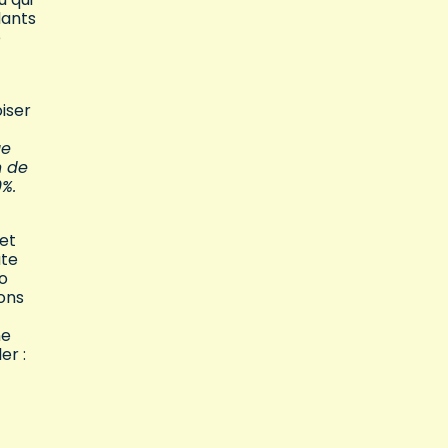
dants
e
oiser
ue
n de
0%.
 et
ute
ro
ons
ne
er :