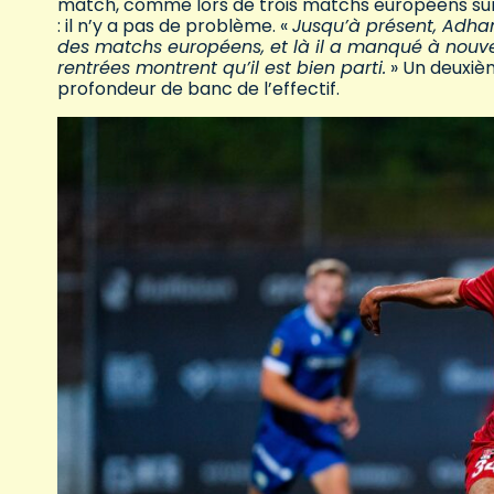
match, comme lors de trois matchs européens sur 
: il n’y a pas de problème. «
Jusqu’à présent, Adham
des matchs européens, et là il a manqué à nou
rentrées montrent qu’il est bien parti.
» Un deuxiè
profondeur de banc de l’effectif.