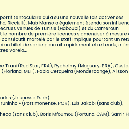
portif tentaculaire qui a su une nouvelle fois activer ses
nho, Ricciulli). Mais Manso a également étendu son influen
 recrues venues de Tunisie (Haboubi) et du Cameroun
t le nombre de première licences s’amenuiser à mesure
tre consécutif martelé par le staff implique pourtant un ret
i un billet de sortie pourrait rapidement être tendu, à l’
tres Varela…
me Trani (Red Star, FRA), Rychelmy (Maguary, BRA), Gust
la (Floriana, MLT), Fabio Cerqueira (Mondercange), Alisson
Mendes (Jeunesse Esch)
 Bruninho » (Portimonense, POR), Luis Jakobi (sans club),
heco (sans club), Boris Mfoumou (Fortuna, CAM), Samir H