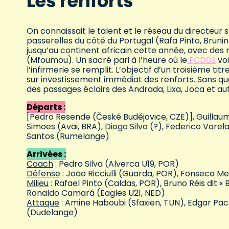
Les renforts
On connaissait le talent et le réseau du directeur s
passerelles du côté du Portugal (Rafa Pinto, Bruni
jusqu’au continent africain cette année, avec des
(Mfoumou). Un sacré pari à l’heure où le
FCD03
voi
l’infirmerie se remplit. L’objectif d’un troisième ti
sur investissement immédiat des renforts. Sans quo
des passages éclairs des Andrada, Lixa, Joca et au
Départs :
[Pedro Resende (České Budějovice, CZE)], Guillau
Simoes (Avai, BRA), Diogo Silva (?), Federico Vare
Santos (Rumelange)
Arrivées :
Coach
: Pedro Silva (Alverca U19, POR)
Défense
: João Ricciulli (Guarda, POR), Fonseca 
Milieu
: Rafael Pinto (Caldas, POR), Bruno Réis dit «
Ronaldo Camará (Eagles U21, NED)
Attaque
: Amine Haboubi (Sfaxien, TUN), Edgar Pac
(Dudelange)