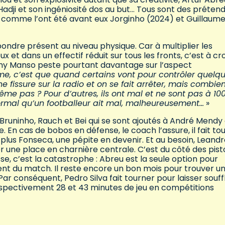
adji et son ingéniosité dos au but… Tous sont des préten
t, comme l’ont été avant eux Jorginho (2024) et Guillaum
pondre présent au niveau physique. Car à multiplier les
 et dans un effectif réduit sur tous les fronts, c’est à cr
Remy Manso peste pourtant davantage sur l’aspect
me, c’est que quand certains vont pour contrôler quelq
ne fissure sur la radio et on se fait arrêter, mais combie
ême pas ? Pour d’autres, ils ont mal et ne sont pas à 10
normal qu’un footballeur ait mal, malheureusement…
»
 Bruninho, Rauch et Bei qui se sont ajoutés à André Mendy
e. En cas de bobos en défense, le coach l’assure, il fait to
 plus Fonseca, une pépite en devenir. Et au besoin, Leand
une place en charnière centrale. C’est du côté des pist
se, c’est la catastrophe : Abreu est la seule option pour
ment du match. Il reste encore un bon mois pour trouver u
conséquent, Pedro Silva fait tourner pour laisser souffl
respectivement 28 et 43 minutes de jeu en compétitions