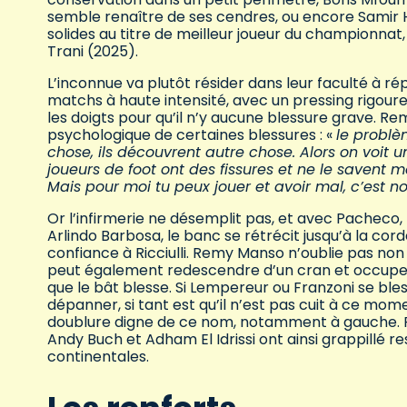
semble renaître de ses cendres, ou encore Samir H
solides au titre de meilleur joueur du championna
Trani (2025).
L’inconnue va plutôt résider dans leur faculté à ré
matchs à haute intensité, avec un pressing rigoureux
les doigts pour qu’il n’y aucune blessure grave. 
psychologique de certaines blessures : «
le problè
chose, ils découvrent autre chose. Alors on voit u
joueurs de foot ont des fissures et ne le savent m
Mais pour moi tu peux jouer et avoir mal, c’est 
Or l’infirmerie ne désemplit pas, et avec Pacheco,
Arlindo Barbosa, le banc se rétrécit jusqu’à la cord
confiance à Ricciulli. Remy Manso n’oublie pas non
peut également redescendre d’un cran et occuper 
que le bât blesse. Si Lempereur ou Franzoni se bles
dépanner, si tant est qu’il n’est pas cuit à ce mo
doublure digne de ce nom, notamment à gauche. Par 
Andy Buch et Adham El Idrissi ont ainsi grappillé 
continentales.