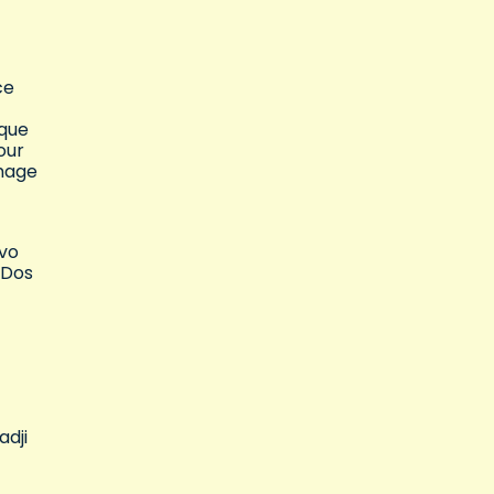
ce
 que
our
image
avo
 Dos
adji