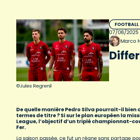
FOOTBALL
07/08/2025
Marco N
Diffe
©Jules Regrenil
De quelle manière Pedro Silva pourrait-il bien
termes de titre ? Si sur le plan européen la mi
League, l’objectif d’un triplé championnat-cou
Fer.
La saison passée, ce fut un règne sans partage pou