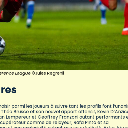
ference League
©Jules Regrenil
ures
oisir parmi les joueurs à suivre tant les profils font l’unani
Théo Brusco et son nouvel apport offensif, Kevin D’Anzic
an Lempereur et Geoffrey Franzoni autant performants 
 récupérateur comme de relayeur, Rafa Pinto et sa
u et son explosivité autant que sa créativité, Artur Abre