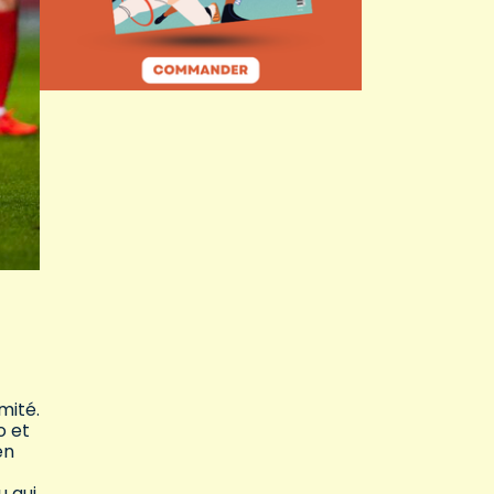
mité.
o et
en
u qui