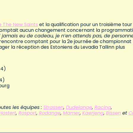
de The New Saints
et la qualification pour un troisième tour
’escomptait aucun changement concernant la programmat
ai jamais eu de cadeau, je n’en attends pas, de personn
 la rencontre comptant pour la 2e journée de championnat
ger la réception des Estoniens du Levadia Tallinn plus
C4)
4)
ourg
utes les équipes :
Strassen
,
Dudelange
,
Racing
,
Hostert
,
Rosport
,
Rodange
,
Mamer
,
Kaerjeng
,
Bissen
et
C