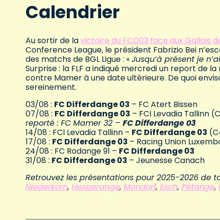
Calendrier
Au sortir de la
victoire du FCD03 face aux Gallois 
Conference League, le président Fabrizio Bei n
des matchs de BGL Ligue : «
Jusqu’à présent je n’
Surprise : la FLF a indiqué mercredi un report de
contre Mamer à une date ultérieure. De quoi envisa
sereinement.
03/08 :
FC Differdange 03
– FC Atert Bissen
07/08 :
FC Differdange 03
– FCI Levadia Tallinn (
reporté : FC Mamer 32 –
FC Differdange 03
14/08 : FCI Levadia Tallinn –
FC Differdange 03
(C
17/08 :
FC Differdange 03
– Racing Union Luxemb
24/08 : FC Rodange 91 –
FC Differdange 03
31/08 :
FC Differdange 03
– Jeunesse Canach
Retrouvez les présentations pour 2025-2026 de to
Niederkorn
,
Hesperange
,
Mondorf
,
Esch
,
Pétange
,