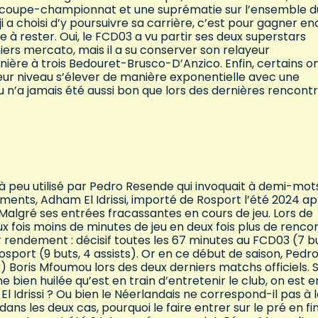
blé coupe-championnat et une suprématie sur l’ensemble d
 a choisi d’y poursuivre sa carrière, c’est pour gagner en
e à rester. Oui, le FCD03 a vu partir ses deux superstars
iers mercato, mais il a su conserver son relayeur
re à trois Bedouret-Brusco-D’Anzico. Enfin, certains o
eur niveau s’élever de manière exponentielle avec une
eu n’a jamais été aussi bon que lors des dernières rencont
jà peu utilisé par Pedro Resende qui invoquait à demi-mot
ments, Adham El Idrissi, importé de Rosport l’été 2024 a
. Malgré ses entrées fracassantes en cours de jeu. Lors de
ux fois moins de minutes de jeu en deux fois plus de renco
r rendement : décisif toutes les 67 minutes au FCD03 (7 bu
 Rosport (9 buts, 4 assists). Or en ce début de saison, Pedr
ur) Boris Mfoumou lors des deux derniers matchs officiels. 
 bien huilée qu’est en train d’entretenir le club, on est e
 El Idrissi ? Ou bien le Néerlandais ne correspond-il pas à 
ans les deux cas, pourquoi le faire entrer sur le pré en fi