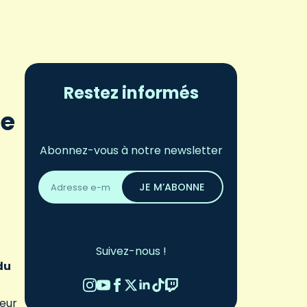
Restez informés
re
Abonnez-vous à notre newsletter
Adresse
email
JE M’ABONNE
*
Suivez-nous !
du
leur