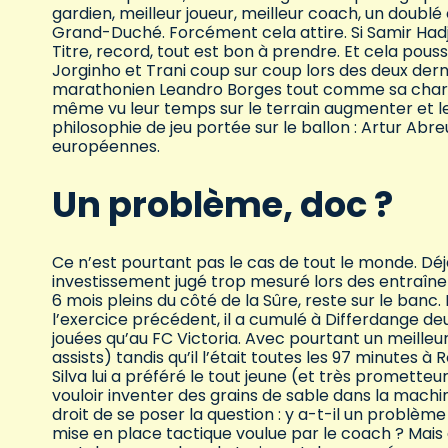
gardien, meilleur joueur, meilleur coach, un dou
Grand-Duché. Forcément cela attire. Si Samir Hadji
Titre, record, tout est bon à prendre. Et cela pouss
Jorginho et Trani coup sur coup lors des deux dern
marathonien Leandro Borges tout comme sa charniè
même vu leur temps sur le terrain augmenter et l
philosophie de jeu portée sur le ballon : Artur Abr
européennes.
Un problème, doc ?
Ce n’est pourtant pas le cas de tout le monde. Dé
investissement jugé trop mesuré lors des entraîne
6 mois pleins du côté de la Sûre, reste sur le banc
l’exercice précédent, il a cumulé à Differdange de
jouées qu’au FC Victoria. Avec pourtant un meilleu
assists) tandis qu’il l’était toutes les 97 minutes à
Silva lui a préféré le tout jeune (et très promette
vouloir inventer des grains de sable dans la machine
droit de se poser la question : y a-t-il un problème
mise en place tactique voulue par le coach ? Mais d