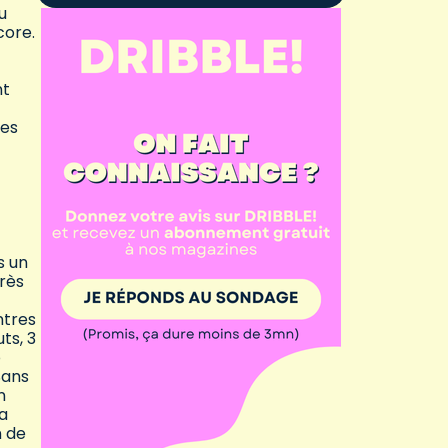
u
core.
nt
res
s un
près
ntres
ts, 3
o
Sans
n
la
n de