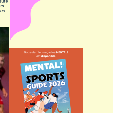
sure
rs
nes